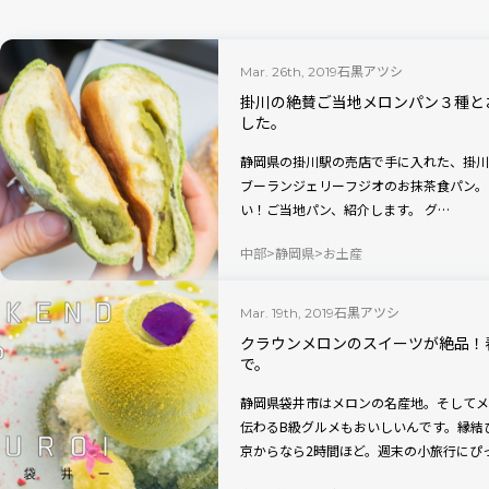
石黒アツシ
Mar. 26th, 2019
掛川の絶賛ご当地メロンパン３種と
した。
静岡県の掛川駅の売店で手に入れた、掛川
ブーランジェリーフジオのお抹茶食パン。
い！ご当地パン、紹介します。 グ…
中部
静岡県
お土産
石黒アツシ
Mar. 19th, 2019
クラウンメロンのスイーツが絶品！
で。
静岡県袋井市はメロンの名産地。そしてメ
伝わるB級グルメもおいしいんです。縁結
京からなら2時間ほど。週末の小旅行にぴ