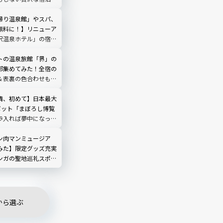
東
帰り温泉館」やスパ、
無料に！】リニューア
沢温泉ホテル」の宿泊
ゴすぎる｜静岡県伊東
トの温泉旅館「界」の
部集めてみた！全宿の
＆表裏の色合わせもチ
情、初めて】日本最大
ポット「まぼろし博覧
歩入れば夢中になって
一無二のスポットだっ
伊東
ン肉マンミュージア
みた】限定グッズ充実
ンガの聖地巡礼スポッ
沼津駅
から選ぶ