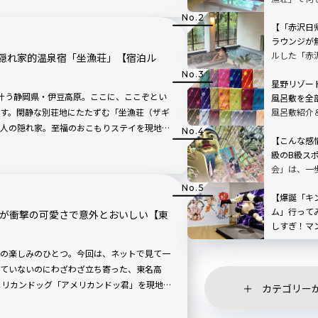
｜静岡県伊
【「赤沢日
ラウンジが
ルした「赤
隠れ家的温泉宿「坐漁荘」【宿泊ル
者特典がス
市
星野リゾー
叶う静岡県・伊豆高原。ここに、ここぞとい
風呂敷を全
風呂敷紹介
す。閑静な別荘地にたたずむ「坐漁荘（ザギ
ェック
人の隠れ家。至福のおこもりステイを現地ル
【こんな感
級のB級ス
会」は、一
戻れない唯
た｜静岡・
【爆誕「キ
ム」行って
君が衝撃の可愛さで意外とおいしい【東
しすぎ！マ
ト｜静岡・
の楽しみのひとつ。今回は、ネットで見て一
ていないのにわざわざ立ち寄った、東名高
メリカンドッグ「アメリカンドッ君」を現地ル
カテゴリー