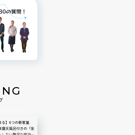
ING
グ
まる】6つの新客室
泉露天風呂付きの「坐
もしない贅沢な宿泊記