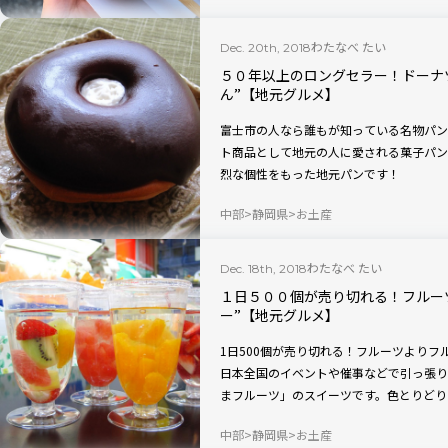
わたなべ たい
Dec. 20th, 2018
５０年以上のロングセラー！ドーナ
ん”【地元グルメ】
富士市の人なら誰もが知っている名物パン
ト商品として地元の人に愛される菓子パン
烈な個性をもった地元パンです！
中部
静岡県
お土産
わたなべ たい
Dec. 18th, 2018
１日５００個が売り切れる！フルー
ー”【地元グルメ】
1日500個が売り切れる！フルーツより
日本全国のイベントや催事などで引っ張り
まフルーツ」のスイーツです。色とりどり
中部
静岡県
お土産