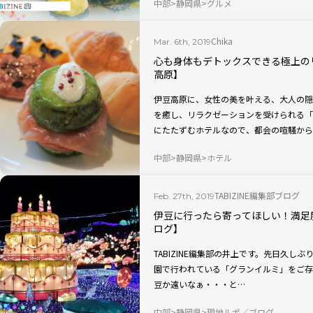
中部
静岡県
グルメ
Chika
Mar. 6th, 2019
心も身体もデトックスできる極上の
高原】
伊豆高原に、女性の美を叶える、大人の隠
を癒し、リラクゼーションを受けられる「
にたたずむホテルなので、都会の喧騒から
うです。
中部
静岡県
ホテル
TABIZINE編集部ブログ
Feb. 27th, 2019
伊豆に行ったら寄ってほしい！満足
ログ】
TABIZINE編集部の井上です。先日久しぶりに伊豆
園で行われている「グランイルミ」をご存
豆か遠いなぁ・・・と…
中部
静岡県
現地ルポ／ブログ