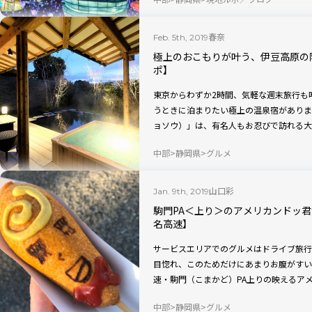
春奈
Feb. 5th, 2019
極上のおこもりが叶う、伊豆高原の
ポ】
東京からわずか2時間、気軽な週末旅行も
うときに泊まりたい極上の温泉宿がありま
ョソウ）」は、有名人もお忍びで訪れる大
ポ。
中部
静岡県
グルメ
山口彩
Jan. 9th, 2019
駒門PA＜上り＞のアメリカンドッ
名高速】
サービスエリアでのグルメはドライブ旅行
目惚れ、このためだけにあまりお腹がすい
速・駒門（こまかど）PA上りの映えるア
ポ！
中部
静岡県
グルメ