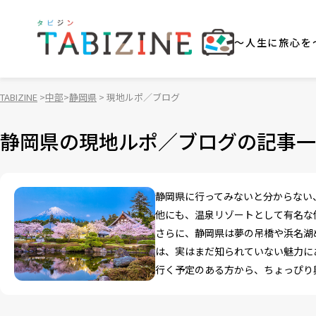
～人生に旅心を
TABIZINE
中部
静岡県
現地ルポ／ブログ
静岡県の現地ルポ／ブログの記事一
静岡県に行ってみないと分からない
他にも、温泉リゾートとして有名な
さらに、静岡県は夢の吊橋や浜名湖
は、実はまだ知られていない魅力に
行く予定のある方から、ちょっぴり