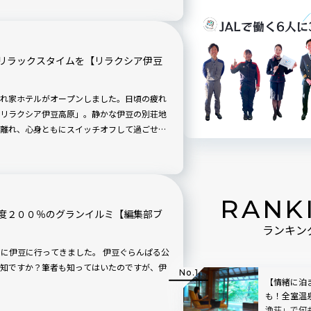
リラックスタイムを【リラクシア伊豆
れ家ホテルがオープンしました。日頃の疲れ
リラクシア伊豆高原」。静かな伊豆の別荘地
離れ、心身ともにスイッチオフして過ごせそ
RANK
度２００％のグランイルミ【編集部ブ
ランキン
に行ってきました。 伊豆ぐらんぱる公
知ですか？筆者も知ってはいたのですが、伊
【情緒に泊
も！全室温
漁荘」で何