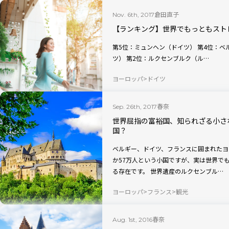
倉田直子
Nov. 6th, 2017
【ランキング】世界でもっともストレ
第5位：ミュンヘン（ドイツ） 第4位：ベルン（スイス） 第3位：ハノーファー（ドイ
ツ） 第2位：ルクセンブルク（ル…
ヨーロッパ
ドイツ
春奈
Sep. 26th, 2017
世界屈指の富裕国、知られざる小さ
国？
ベルギー、ドイツ、フランスに囲まれたヨ
か57万人という小国ですが、実は世界で
る存在です。 世界遺産のルクセンブル…
ヨーロッパ
フランス
観光
春奈
Aug. 1st, 2016