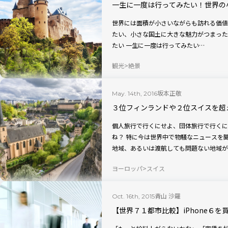
一生に一度は行ってみたい！世界の
世界には面積が小さいながらも訪れる価値
たい、小さな国土に大きな魅力がつまった5か国を
たい 一生に一度は行ってみたい…
観光
絶景
坂本正敬
May. 14th, 2016
３位フィンランドや２位スイスを超
個人旅行で行くにせよ、団体旅行で行くに
ね？ 特に今は世界中で物騒なニュースを
地域、あるいは渡航しても問題ない地域が
ヨーロッパ
スイス
青山 沙羅
Oct. 16th, 2015
【世界７１都市比較】iPhone６