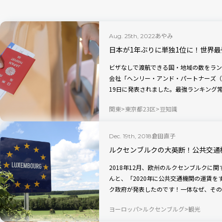
あやみ
Aug. 25th, 2022
日本が1年ぶりに単独1位に！世界
ビザなしで渡航できる国・地域の数をラン
会社「ヘンリー・アンド・パートナーズ（Henle
19日に発表されました。最強ランキング
な変動があったのでしょうか？
関東
東京都23区
豆知識
倉田直子
Dec. 19th, 2018
ルクセンブルクの大英断！公共交通
2018年12月、欧州のルクセンブルクに
んと、「2020年に公共交通機関の運賃
ク政府が発表したのです！一体なぜ、その
ヨーロッパ
ルクセンブルグ
観光