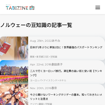
ノルウェーの豆知識の記事一覧
あやみ
Aug. 25th, 2022
日本が1年ぶりに単独1位に！世界最強のパスポートランキング
関東
東京都23区
豆知識
倉田直子
Apr. 22nd, 2018
二人で行くヨーロッパ旅行。滞在費の高い街と安い街【ランキ
ング】
ヨーロッパ
アイスランド
ホテル
春奈
Nov. 20th, 2016
今さら聞けないワーキングホリデーの基本。知っておきたいメ
リットと注意点
アジア
韓国
豆知識