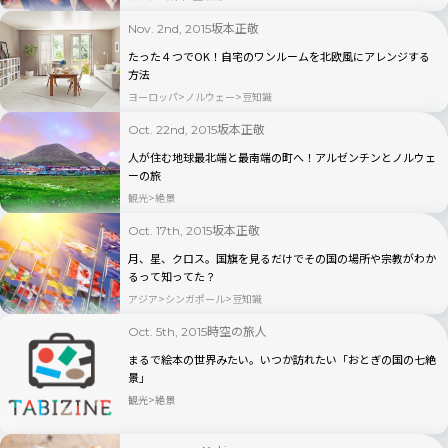
坂本正敬
Nov. 2nd, 2015
たった４つでOK！自宅のワンルームを北欧風にアレンジする
方法
ヨーロッパ
ノルウェー
豆知識
坂本正敬
Oct. 22nd, 2015
人が住む地球最北端と最南端の町へ！アルゼンチンとノルウェ
ーの旅
観光
絶景
坂本正敬
Oct. 17th, 2015
月、星、クロス。国旗を見るだけでその国の場所や宗教がわか
るって知ってた？
アジア
シンガポール
豆知識
時空の旅人
Oct. 5th, 2015
まるで絵本の世界みたい。いつか訪れたい「おとぎの国の七絶
景」
観光
絶景