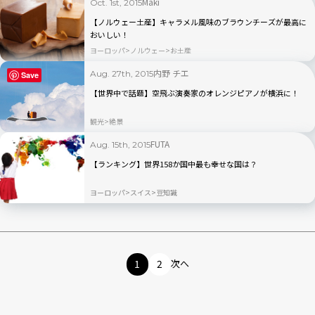
Maki
Oct. 1st, 2015
【ノルウェー土産】キャラメル風味のブラウンチーズが最高に
おいしい！
ヨーロッパ
ノルウェー
お土産
内野 チエ
Aug. 27th, 2015
Save
【世界中で話題】空飛ぶ演奏家のオレンジピアノが横浜に！
観光
絶景
FUTA
Aug. 15th, 2015
【ランキング】世界158か国中最も幸せな国は？
ヨーロッパ
スイス
豆知識
1
2
次へ