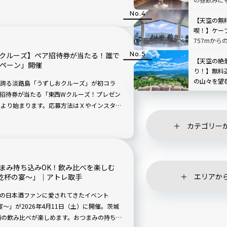
ールが大集
【天空の無
喫！】ケー
757mから
根」を現地
しおクルーズ】ペア招待券が当たる！誰で
【天空の絶
ンペーン」開催
り！】無料
の山々を望
誇る淡路島「うずしおクルーズ」が初コラ
「SUSABIN
招待券が当たる「東西Wクルーズ！プレゼン
レビュー｜
金）より始まります。応募方法はＸやインスタグ
メント」すると、当選確率が2倍に！
カテゴリー
まみ持ち込みOK！飲み比べを楽しむ
エリアか
0周年乾杯の宴～」｜アトレ取手
の日本酒ファンに愛されてきたイベント
乾杯の宴～」が2026年4月11日（土）に開催。茨城
酒の飲み比べが楽しめます。おつまみの持ち込