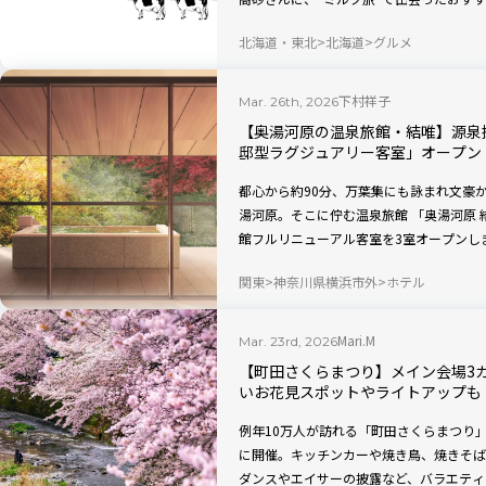
ど魅力をたっぷり教えていただきました！
北海道・東北
北海道
グルメ
下村祥子
Mar. 26th, 2026
【奥湯河原の温泉旅館・結唯】源泉
邸型ラグジュアリー客室」オープン
都心から約90分、万葉集にも詠まれ文豪
湯河原。そこに佇む温泉旅館 「奥湯河原 結唯
館フルリニューアル客室を3室オープンし
ラグジュアリーな新客室で、自然と温泉を
関東
神奈川県横浜市外
ホテル
か？
Mari.M
Mar. 23rd, 2026
【町田さくらまつり】メイン会場3
いお花見スポットやライトアップも
例年10万人が訪れる「町田さくらまつり」が
に開催。キッチンカーや焼き鳥、焼きそば
ダンスやエイサーの披露など、バラエティ