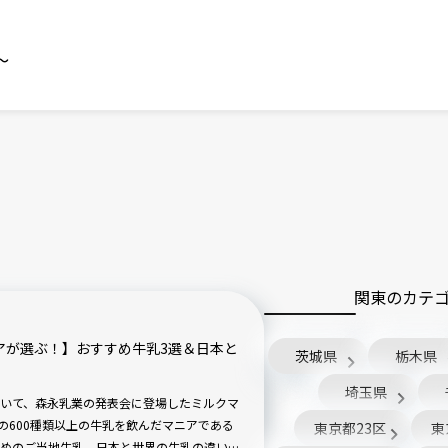
～
関東のカテ
アが選ぶ！】おすすめ牛乳3選＆日本と
茨城県
栃木県
埼玉県
いて、森永乳業の発表会に登場したミルクマ
の600種類以上の牛乳を飲んだマニアである
東京都23区
東
すめのご当地牛乳、日本と世界の牛乳の違いな