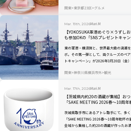
を桜色のお蕎麦で満喫しませんか？
関東
東京都23区
グルメ
Mari.M
Mar. 19th, 2026
【YOKOSUKA軍港めぐり×うず
も参加OKの「SNSプレゼントキャ
東の軍港・横須賀と、世界最大級の渦潮を
ボ。その第一弾として、両クルーズのペア
トキャンペーン」が2026年3月20日（
ラムで「いいね」をするだけ。さらに「コ
関東
神奈川県横浜市外
観光
Mari.M
Mar. 17th, 2026
【茨城県内約20の酒蔵が集結】おつ
「SAKE MEETING 2026春～1
茨城県取手市にあるアトレ取手にて、多く
「SAKE MEETING 2026春～10周年
全域から集結した約20の酒蔵が作ったお