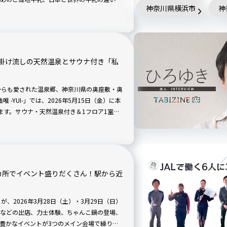
神奈川県横浜市
神
掛け流しの天然温泉とサウナ付き「私
からも愛された温泉郷、神奈川県の奥座敷・奥
 -YUI-」では、2026年5月15日（金）に本
ます。サウナ・天然温泉付き＆1フロア1室の
贅沢に味わう癒やしの時間を過ごしません
カ所でイベント盛りだくさん！駅から近
、2026年3月28日（土）・3月29日（日）
などの出店、力士体験、ちゃんこ鍋の登場、
豊かなイベントが3つのメイン会場で繰り広