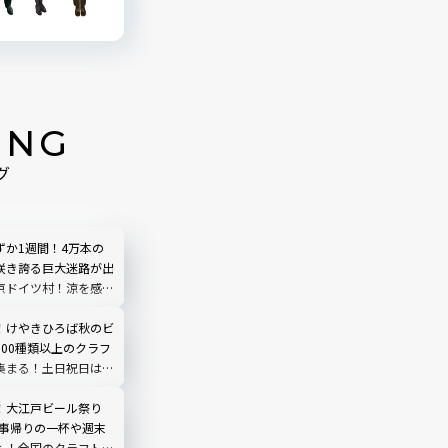
ING
グ
ずか1週間！4万本の
咲き誇る巨大迷路が出
京ドイツ村！涼を感じ
エリアも｜千葉県・袖
！けやきひろば秋のビ
300種類以上のクラフ
集まる！土日祝日はア
プンも｜さいたま新都
！大江戸ビール祭り
仕事帰りの一杯や週末
も！全国のクラフトビ