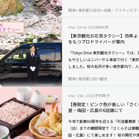
げられます。町田市内の桜の見どころが満
関東
東京都23区外
体験・アクティビテ
に、町田の新たな魅力を再発見しに出かけ
Mari.M
Mar. 22nd, 2026
【東京観光お花見タクシー】効率よ
をもつプロドライバーが案内
「Tokyo Drive 東京観光タクシー」
もやさしいユニバーサル車両で行く「東京
しました。桜の名所が多い東京都内で、人
桜を楽しみたい人にぴったりなプランを紹
関東
東京都23区
観光
下村祥子
Mar. 21st, 2026
【春限定！ピンク色が美しい「さく
屋・梅田・広島の6店舗にて
今年で創業60周年を迎える「杉並藪蕎麥（
（日）までの期間限定で「さくらそば御膳
田・広島）にて楽しめます！ 桜の開花や