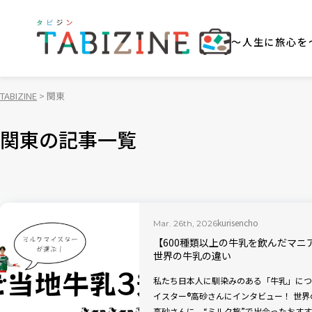
～人生に旅心を
TABIZINE
関東
関東の記事一覧
kurisencho
Mar. 26th, 2026
【600種類以上の牛乳を飲んだマニ
世界の牛乳の違い
私たち日本人に馴染みのある「牛乳」につ
イスター®高砂さんにインタビュー！ 世界
高砂さんに、“ミルク旅”で出会ったおす