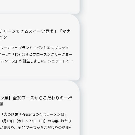
楽しんじゃいましょう。事前予約をお忘れな
チャージできるスイーツ登場！「マナ
イク
リーカフェブランド「パンとエスプレッソ
イーツ”「じゃばらとフローズングリークヨー
メルソース」が誕生しました。ジェラートとシ
ーは、2026年3月17日（火）から全国8店舗
しめます。
ーメン祭】全20ブースからこだわりの一杯
園
つけ麺博Presentsつくばラーメン祭」
と3月19日（木）～22日（日）の2期にわたり
が集まり、全20ブースからこだわりの詰まっ