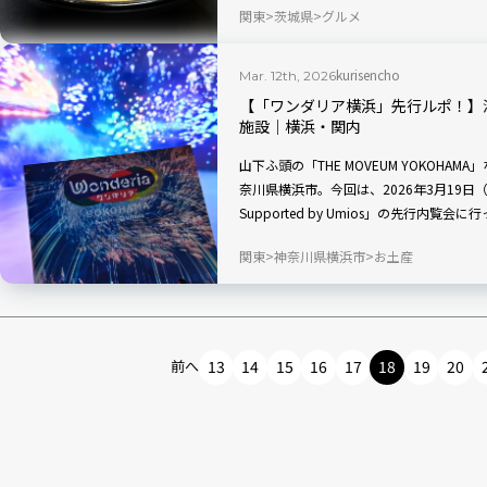
関東
茨城県
グルメ
kurisencho
Mar. 12th, 2026
【「ワンダリア横浜」先行ルポ！】
施設｜横浜・関内
山下ふ頭の「THE MOVEUM YOKOH
奈川県横浜市。今回は、2026年3月19
Supported by Umios」の先行内
験、カフェメニューも一部紹介します！
関東
神奈川県横浜市
お土産
前へ
13
14
15
16
17
18
19
20