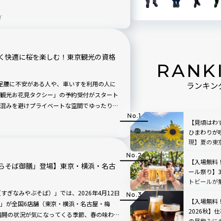
載のガイドブックも完成。春の訪れととも
ィ
てみませんか？
く快適に桜を楽しむ！東京観光の資格
RANK
では、足腰に不安がある人や、車いすを利用の人に
ランキン
観光お花見タクシー」の予約受付がスタート
混みを避けプライベートな空間でゆったりと
介します。
【見頃はわ
ひまわりが
現】夏の東
るせせらぎ
ケ浦
【入場無料
らそば御膳」登場】東京・横浜・名古
ール祭り】
トビールが
ーリーオー
すぎなみやぶそば）」では、2026年4月12日
心
【入場無料
」が全国6店舗（東京・横浜・名古屋・梅
2026秋】
満開の状況が気になってくる季節、春の味わい
の昼飲みに