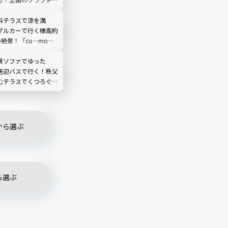
合｜品川
料テラスで涼を満
ブルカーで行く標高約
の絶景！「cu―mo箱
レビュー
景ソファでゆった
送迎バスで行く！秩父
むテラスでくつろぐ
O TERRACE」を現地
埼玉県
から選ぶ
ら選ぶ