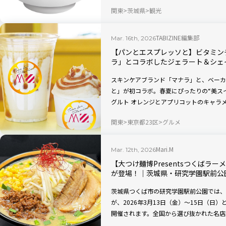
みもOKなので、日本酒とともに思う存分
関東
茨城県
観光
く！
TABIZINE編集部
Mar. 16th, 2026
【パンとエスプレッソと】ビタミン
ラ」とコラボしたジェラート＆シェ
スキンケアブランド「マナラ」と、ベーカ
と」が初コラボ。春夏にぴったりの“美ス
グルト オレンジとアプリコットのキャラ
ェイクの2種類で楽しめるこのコラボメニュ
関東
東京都23区
グルメ
の「パンとエスプレッソと」系列店舗で楽
Mari.M
Mar. 12th, 2026
【大つけ麺博Presentsつくばラ
が登場！｜茨城県・研究学園駅前公
茨城県つくば市の研究学園駅前公園では、「大
が、2026年3月13日（金）～15日（日）
開催されます。全国から選び抜かれた名店
た一杯が登場します！