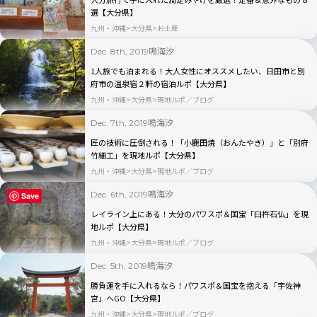
選【大分県】
九州・沖縄
大分県
お土産
鳴海汐
Dec. 8th, 2019
1人旅でも泊まれる！大人女性にオススメしたい、日田市と別
府市の温泉宿２軒の宿泊ルポ【大分県】
九州・沖縄
大分県
現地ルポ／ブログ
鳴海汐
Dec. 7th, 2019
匠の技術に圧倒される！「小鹿田焼（おんたやき）」と「別府
竹細工」を現地ルポ【大分県】
九州・沖縄
大分県
現地ルポ／ブログ
鳴海汐
Dec. 6th, 2019
Save
レイライン上にある！大分のパワスポ＆国宝「臼杵石仏」を現
地ルポ【大分県】
九州・沖縄
大分県
現地ルポ／ブログ
鳴海汐
Dec. 5th, 2019
勝負運を手に入れるなら！パワスポ＆国宝を抱える「宇佐神
宮」へGO【大分県】
九州・沖縄
大分県
現地ルポ／ブログ