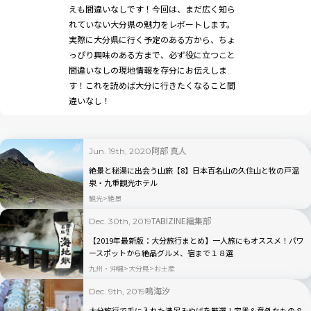
えも間違いなしです！今回は、まだ広く知ら
れていない大分県の魅力をレポートします。
実際に大分県に行く予定のある方から、ちょ
っぴり興味のある方まで、必ず役に立つこと
間違いなしの現地情報を存分にお伝えしま
す！これを読めば大分に行きたくなること間
違いなし！
阿部 真人
Jun. 19th, 2020
絶景と秘湯に出会う山旅【8】日本百名山の久住山と牧の戸温
泉・九重観光ホテル
観光
絶景
TABIZINE編集部
Dec. 30th, 2019
【2019年最新版：大分旅行まとめ】一人旅にもオススメ！パワ
ースポットから絶品グルメ、宿まで１８選
九州・沖縄
大分県
お土産
鳴海汐
Dec. 9th, 2019
大分旅行で手に入れた満足みやげを厳選！定番＆意外なもの８