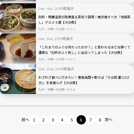
鳴海汐
Dec. 4th, 2019
別府・明礬温泉の硫黄香る蒸気で調理！絶対食すべき「地獄蒸
し」グルメ３選【大分県】
九州・沖縄
大分県
グルメ
鳴海汐
Dec. 3rd, 2019
「これまでのふぐは何だったのか？」と思わせるほど分厚くて
濃厚な「臼杵のふぐ刺し」に出合ってしまった【大分県】
九州・沖縄
大分県
グルメ
鳴海汐
Dec. 2nd, 2019
わざわざ食べに行きたい！豊後高田十割そば「そば処 響 (ひび
き)」を実食ルポ【大分県】
九州・沖縄
大分県
グルメ
前へ
1
2
3
4
5
6
7
8
次へ