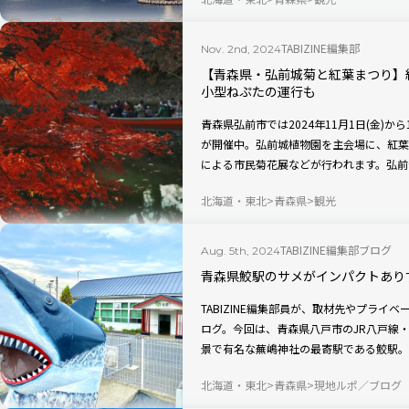
TABIZINE編集部
Nov. 2nd, 2024
【青森県・弘前城菊と紅葉まつり】
小型ねぷたの運行も
青森県弘前市では2024年11月1日(金)か
が開催中。弘前城植物園を主会場に、紅葉
による市民菊花展などが行われます。弘前公
2,600本の桜が織りなす紅葉は、秋の弘
北海道・東北
青森県
観光
TABIZINE編集部ブログ
Aug. 5th, 2024
青森県鮫駅のサメがインパクトあり
TABIZINE編集部員が、取材先やプラ
ログ。今回は、青森県八戸市のJR八戸線
景で有名な蕪嶋神社の最寄駅である鮫駅。
オブジェもインパクト大のフォトスポット
北海道・東北
青森県
現地ルポ／ブログ