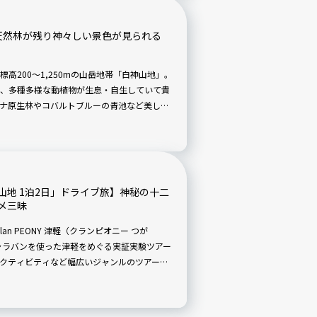
天然林が残り神々しい景色が見られる
高200～1,250mの山岳地帯「白神山地」。
、多種多様な動植物が生息・自生していて貴
ナ原生林やコバルトブルーの青池など美しい
プ。概要や見どころのほか、行き方、周辺の
地 1泊2日」ドライブ旅】神秘の十二
メ三昧
an PEONY 津軽（クランピオニー つが
ャラバンを使った津軽をめぐる実証実験ツアー
クティビティなど幅広いジャンルのツアープ
白神山地を堪能する」旅。今回は、そのツアー
ス「白神山地 1泊2日」としてご紹介しま