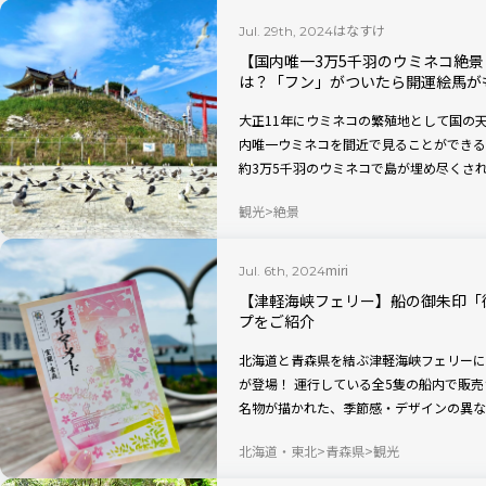
はなすけ
Jul. 29th, 2024
【国内唯一3万5千羽のウミネコ絶
は？「フン」がついたら開運絵馬が
大正11年にウミネコの繁殖地として国の
内唯一ウミネコを間近で見ることができる
約3万5千羽のウミネコで島が埋め尽くさ
名所となっています。3月下旬～4月上旬
観光
絶景
斉に島を飛び立つ景色を見ることができる
人気のお守りも紹介します！
miri
Jul. 6th, 2024
【津軽海峡フェリー】船の御朱印「
プをご紹介
北海道と青森県を結ぶ津軽海峡フェリーに
が登場！ 運行している全5隻の船内で販
名物が描かれた、季節感・デザインの異な
ナップを一挙ご紹介。各地を巡りながら御
北海道・東北
青森県
観光