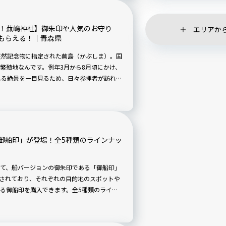
景！蕪嶋神社】御朱印や人気のお守り
エリアか
もらえる！｜青森県
天然記念物に指定された蕪島（かぶしま）。国
繁殖地なんです。例年3月から8月頃にかけ、
れる絶景を一目見るため、日々参拝者が訪れる
にはウミネコたちが縄張りを確認するために一
そうですよ。蕪嶋神社の御朱印やおみくじ、
御船印」が登場！全5種類のラインナッ
て、船バージョンの御朱印である「御船印」
売されており、それぞれの目的地のスポットや
る御船印を購入できます。全5種類のライン
船印を集める船旅はいかがですか？