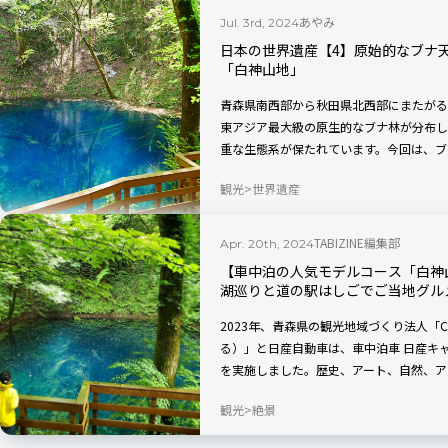
あやみ
Jul. 3rd, 2024
日本の世界遺産【4】原始的なブナ
「白神山地」
青森県南西部から秋田県北西部にまたがる標
東アジア最大級の原生的なブナ林が分布し
重な生態系が保たれています。今回は、ブ
自然を堪能できる白神山地をクローズアッ
観光
世界遺産
人気スポット・グルメもご紹介します。
TABIZINE編集部
Apr. 20th, 2024
【車中泊の人気モデルコース「白神山
湖巡りと道の駅はしごでご当地グル
2023年、青森県の観光地域づくり法人「Cl
る）」と日産自動車は、車中泊車 日産キ
を実施しました。歴史、アート、自然、ア
ラン6つの中で、人気No.1だったのは「
観光
絶景
プランの内容を、車中泊の人気モデルコー
す！