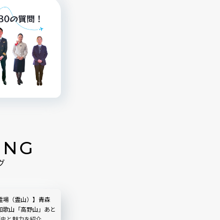
ING
グ
霊場（霊山）】青森
和歌山「高野山」あと
歴史と魅力を紹介