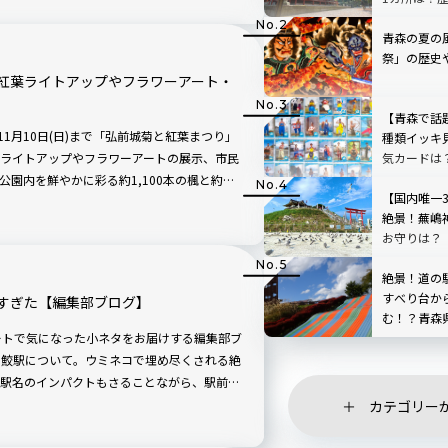
青森の夏の
祭」の歴史
紅葉ライトアップやフラワーアート・
【青森で話
ら11月10日(日)まで「弘前城菊と紅葉まつり」
種類イッキ
気カードは
ライトアップやフラワーアートの展示、市民
園内を鮮やかに彩る約1,100本の楓と約
【国内唯一
前の風物詩です。
絶景！蕪嶋
お守りは？
運絵馬がも
絶景！道の
すべり台か
すぎた【編集部ブログ】
む！？青森
原トーサム
イベートで気になった小ネタをお届けする編集部ブ
・鮫駅について。ウミネコで埋め尽くされる絶
駅名のインパクトもさることながら、駅前の
なのです。
カテゴリー