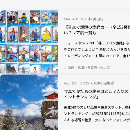
林 美由紀
Mar. 4th, 2025
【青森で話題の漁師カード全152
は？レア度一覧も
ニュースやSNSでは「裸エプロン漁師」
をご存じでしょうか？ 素肌にカッパを着
トレーディングカード風のカードで、全15
んと今回は、TABIZINEが全種類コン
北海道・東北
青森県
お土産
します。
TABIZINE編集部
Feb. 12th, 2025
写真で見たあの絶景はどこ？人気の
イントランキング」
東北6県の美しい風景や絶景スポット、動
ントランキング」が2025年1月17日(金
ふれる場所や絶景、気になったフォトスポ