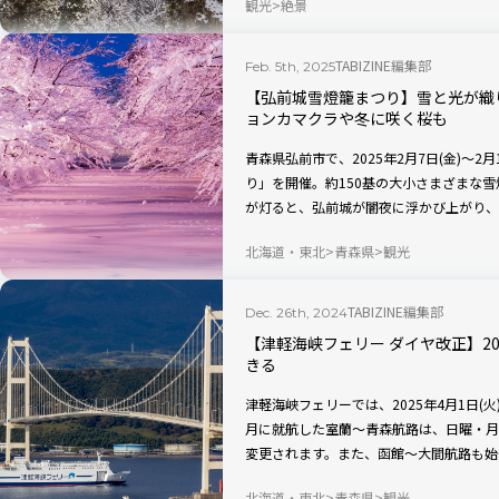
観光
絶景
TABIZINE編集部
Feb. 5th, 2025
【弘前城雪燈籠まつり】雪と光が織
ョンカマクラや冬に咲く桜も
青森県弘前市で、2025年2月7日(金)～2
り」を開催。約150基の大小さまざまな雪
が灯ると、弘前城が闇夜に浮かび上がり、
よ。
北海道・東北
青森県
観光
TABIZINE編集部
Dec. 26th, 2024
【津軽海峡フェリー ダイヤ改正】2
きる
津軽海峡フェリーでは、2025年4月1日(火
月に就航した室蘭～青森航路は、日曜・月
変更されます。また、函館～大間航路も始
の滞在時間も延長。さらに便利になります
北海道・東北
青森県
観光