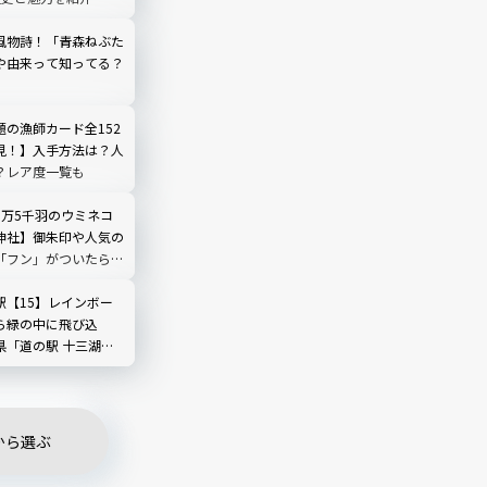
風物詩！「青森ねぶた
や由来って知ってる？
題の漁師カード全152
見！】入手方法は？人
？レア度一覧も
3万5千羽のウミネコ
神社】御朱印や人気の
「フン」がついたら開
らえる！｜青森県
駅【15】レインボー
ら緑の中に飛び込
県「道の駅 十三湖高
グリーンパーク」
から選ぶ