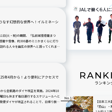
りなす幻想的な世界へ！イルミネーシ
月11日(火・祝)の期間、「弘前城雪燈籠まつ
燈籠や雪像、約300基のミニかまくらに灯り
訪れる人々を幽玄の世界へと誘ってくれます
RANK
025年4月から！より便利にアクセスで
ランキン
)から全航路のダイヤ改正を実施。2024年10
曜日も休まず毎日運行するスケジュールへと
【日本三大
発便ダイヤが改正されることで、日帰り旅行
「恐山」・
よ！
1カ所は？