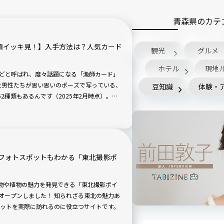
青森県のカテ
種類イッキ見！】入手方法は？人気カード
観光
グルメ
ホテル
現地
などと呼ばれ、度々話題になる「漁師カード」
た男性たちが思い思いのポーズで写っている、
豆知識
体験・
2種類もあるんです（2025年2月時点）。な
プリートで、入手方法やレア度一覧とともにご紹介
フォトスポットもわかる「東北撮影ポ
物や植物の魅力を発見できる「東北撮影ポイ
)にオープンしました！ 知られざる東北の魅力あ
ットを実際に訪れるのに役立つサイトです。