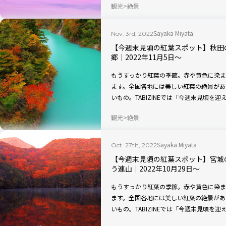
観光
絶景
2022」、福岡県の「福岡クリスマスマー
Sayaka Miyata
Nov. 3rd, 2022
【今週末見頃の紅葉スポット】秋田
郷｜2022年11月5日〜
もうすっかり紅葉の季節。赤や黄色に染ま
ます。全国各地には美しい紅葉の絶景があ
いもの。TABIZINEでは「今週末見頃
本の秋の美しさを、たっぷりご堪能くださ
観光
絶景
Sayaka Miyata
Oct. 27th, 2022
【今週末見頃の紅葉スポット】宮城
う連山｜2022年10月29日〜
もうすっかり紅葉の季節。赤や黄色に染ま
ます。全国各地には美しい紅葉の絶景があ
いもの。TABIZINEでは「今週末見頃
本の秋の美しさを、たっぷりご堪能くださ