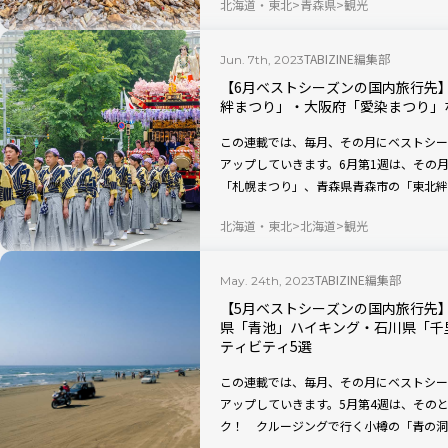
北海道・東北
青森県
観光
TABIZINE編集部
Jun. 7th, 2023
【6月ベストシーズンの国内旅行先
絆まつり」・大阪府「愛染まつり」
この連載では、毎月、その月にベストシー
アップしていきます。6月第1週は、その
「札幌まつり」、青森県青森市の「東北絆
ブレラスカイ」、大阪府大阪市の「愛染ま
北海道・東北
北海道
観光
祭・後宮祭」を紹介します。
TABIZINE編集部
May. 24th, 2023
【5月ベストシーズンの国内旅行先
県「青池」ハイキング・石川県「千
ティビティ5選
この連載では、毎月、その月にベストシー
アップしていきます。5月第4週は、その
ク！ クルージングで行く小樽の「青の洞
池」、砂浜のドライブを楽しめる石川県の