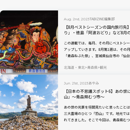
TABIZINE編集部
Aug. 2nd, 2023
【8月ベストシーズンの国内旅行先
り」・徳島「阿波おどり」など8月
この連載では、毎月、その月にベストシー
アップしていきます。8月第1週は、その
「青森ねぶた祭」、宮城県仙台市の「仙台
つり」、徳島県徳島市の「阿波おどり」、
北海道・東北
青森県
観光
す。
あやみ
Jun. 21st, 2023
【日本の不思議スポット6】あの世
山」〜青森県むつ市〜
あの世の光景を垣間見たいと思ったことは
三大霊場のひとつ「恐山」です。地元では
れてきました。そこで今回は、青森県むつ
知ると、恐山に対する漠然とした“恐れ”は