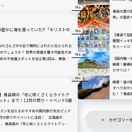
ティ
垣島」の5カ所を紹介します。
青森の夏の
祭」の歴史
密かに海を渡っていた!?「キリストの
【青森で話
種類イッキ
城外のゴルゴタの丘で磔刑にされたと伝えられる
気カードは
のでしょうか？ 世界の常識を覆す可能性があ
【国内唯一
本の不思議スポットを巡る第1回は、青森県
絶景！蕪嶋
カス！
お守りは？
運絵馬がも
絶景！道の
すべり台か
む！？青森
先】青森県の「冬に咲くさくらライトア
原トーサム
ット」まで！12月の祭り・イベント5選
ズンを迎えるおすすめの国内旅行先をピック
の月の祭りやイベントに注目！ 北海道の
カテゴリー
ー」、青森県の「冬に咲くさくらライトアッ
ページェント」、大阪府の「大阪・光の饗宴