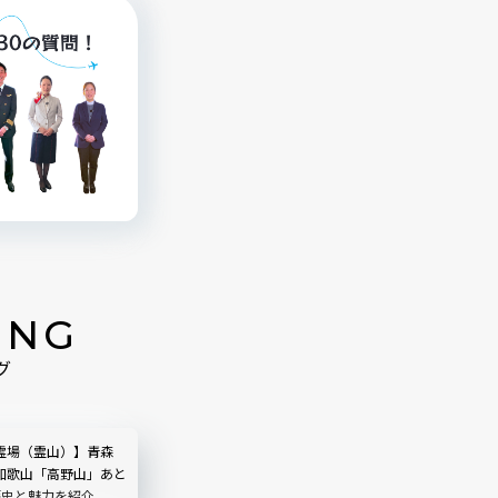
ING
グ
霊場（霊山）】青森
和歌山「高野山」あと
歴史と魅力を紹介