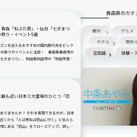
青森県のカテ
】青森「ねぶた祭」・仙台「七夕まつ
観光
グルメ
の祭り・イベント5選
ホテル
現地
ズンを迎えるおすすめの国内旅行先をピック
月の祭りやイベントに注目！ 青森県青森市の
豆知識
体験・
七夕まつり」、秋田県秋田市の「秋田竿燈ま
高知県土佐市の「よさこい祭り」を紹介しま
に最も近い日本三大霊場のひとつ「恐
ありませんか？ それを実現できるのが、日本
古くから「人は死ねば恐山に行く」と伝えら
市にある「恐山」をクローズアップ。詳しく
消え、“畏怖の念”を抱くかもしれません。