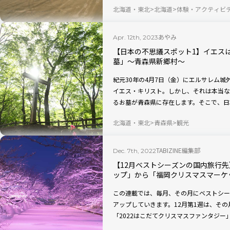
北海道・東北
北海道
体験・アクティビ
島」、日本最小のホタルを観賞できる「石
あやみ
Apr. 12th, 2023
【日本の不思議スポット1】イエスは
墓」〜青森県新郷村〜
紀元30年の4月7日（金）にエルサレム
イエス・キリスト。しかし、それは本当な
るお墓が青森県に存在します。そこで、日
三戸郡新郷村の「キリストの墓」にフォー
北海道・東北
青森県
観光
TABIZINE編集部
Dec. 7th, 2022
【12月ベストシーズンの国内旅行
ップ」から「福岡クリスマスマーケ
この連載では、毎月、その月にベストシー
アップしていきます。12月第1週は、そ
「2022はこだてクリスマスファンタジ
プ」、宮城県の「2022 SENDAI光の