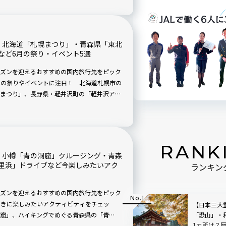
】北海道「札幌まつり」・青森県「東北
など6月の祭り・イベント5選
ズンを迎えるおすすめの国内旅行先をピック
月の祭りやイベントに注目！ 北海道札幌市の
まつり」、長野県・軽井沢町の「軽井沢アン
つり」、愛媛県今治市の「大山祇神社例大
RANK
】小樽「青の洞窟」クルージング・青森
里浜」ドライブなど今楽しみたいアク
ランキン
ズンを迎えるおすすめの国内旅行先をピック
ときに楽しみたいアクティビティをチェッ
【日本三大
「恐山」・
窟」、ハイキングでめぐる青森県の「青
1カ所は？
「千里浜」、カヌーで渡る山梨県の「鵜の