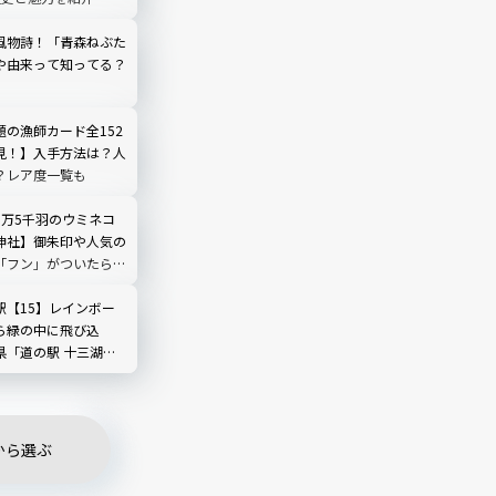
風物詩！「青森ねぶた
や由来って知ってる？
題の漁師カード全152
見！】入手方法は？人
？レア度一覧も
3万5千羽のウミネコ
神社】御朱印や人気の
「フン」がついたら開
らえる！｜青森県
駅【15】レインボー
ら緑の中に飛び込
県「道の駅 十三湖高
グリーンパーク」
から選ぶ