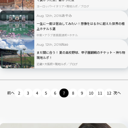
ヨーロッパ
イタリア
現地ルポ／ブログ
あやみ
Aug. 12th, 2016
一生に一度は宿泊してみたい！想像をはるかに超えた世界の極
上ホテル５選
中東
アラブ首長国連邦
ホテル
Nao
Aug. 12th, 2016
まだ間に合う！ 夏の高校野球、甲子園観戦のチケット・持ち物
現地ルポ！
近畿
大阪府
現地ルポ／ブログ
前へ
2
3
4
5
6
7
8
9
10
11
12
次へ