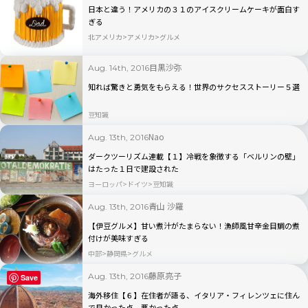
日本と違う！アメリカの３１のアイスクリームケーキが面白す
ぎる
北アメリカ
アメリカ
グルメ
目黒沙弥
Aug. 14th, 2016
知れば驚きと勇気をもらえる！世界のサクセスストーリー５選
豆知識
Nao
Aug. 13th, 2016
ダークツーリズム連載【１】冷戦を象徴する「ベルリンの壁」
はたった１日で建設された
ヨーロッパ
ドイツ
豆知識
青山 沙羅
Aug. 13th, 2016
【伊豆グルメ】甘い煮汁がたまらない！漁師風甘辛金目鯛の煮
付けが美味すぎる
中部
静岡県
グルメ
藤原亮子
Aug. 13th, 2016
Save
海外移住【６】在住者が語る、イタリア・フィレンツェに住ん
で良かった点、悪かった点