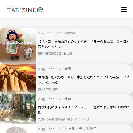
Maaya
Aug. 14th, 2016
【指ネコ「またたび」のつぶやき】ペルーのお土産、エケコ人
形をもらったよ。
関東
東京都23区
お土産
春奈
Aug. 14th, 2016
世界遺産創設のきっかけ、水没を逃れたエジプトの至宝・アブ
シンベル神殿
観光
世界遺産
Nao
Aug. 14th, 2016
古墳時代にタイムスリップ！シュール感がたまらない「はにわ
園」
九州・沖縄
宮崎県
現地ルポ／ブログ
トゥルーテル美紗子
Aug. 14th, 2016