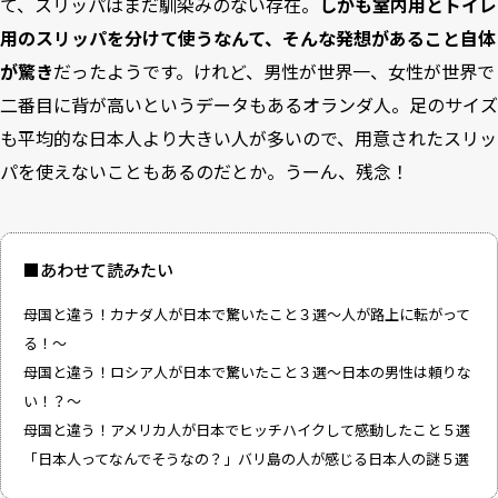
て、スリッパはまだ馴染みのない存在。
しかも室内用とトイレ
用のスリッパを分けて使うなんて、そんな発想があること自体
が驚き
だったようです。けれど、
男性が世界一、女性が世界で
二番目に背が高いというデータ
もあるオランダ人。足のサイズ
も平均的な日本人より大きい人が多いので、用意されたスリッ
パを使えないこともあるのだとか。うーん、残念！
■あわせて読みたい
母国と違う！カナダ人が日本で驚いたこと３選〜人が路上に転がって
る！〜
母国と違う！ロシア人が日本で驚いたこと３選〜日本の男性は頼りな
い！？〜
母国と違う！アメリカ人が日本でヒッチハイクして感動したこと５選
「日本人ってなんでそうなの？」バリ島の人が感じる日本人の謎５選