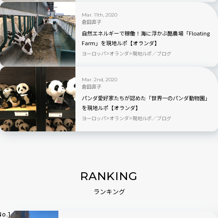
Mar. 11th, 2020
倉田直子
自然エネルギーで稼働！海に浮かぶ酪農場「Floating
Farm」を現地ルポ【オランダ】
ヨーロッパ
オランダ
現地ルポ／ブログ
Mar. 2nd, 2020
倉田直子
パンダ愛好家たちが認めた「世界一のパンダ動物園」
を現地ルポ【オランダ】
ヨーロッパ
オランダ
現地ルポ／ブログ
RANKING
ランキング