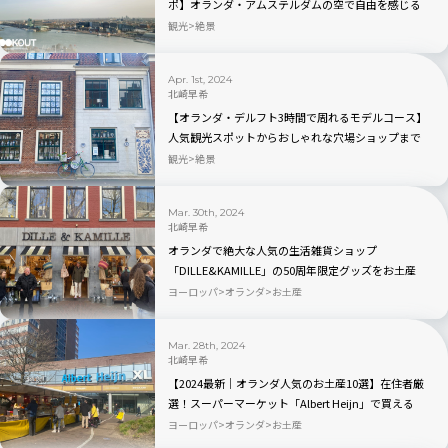
ポ】オランダ・アムステルダムの空で自由を感じる
A’DAM Lookout
観光
絶景
Apr. 1st, 2024
北崎早希
【オランダ・デルフト3時間で周れるモデルコース】
人気観光スポットからおしゃれな穴場ショップまで
観光
絶景
Mar. 30th, 2024
北崎早希
オランダで絶大な人気の生活雑貨ショップ
「DILLE&KAMILLE」の50周年限定グッズをお土産
に！
ヨーロッパ
オランダ
お土産
Mar. 28th, 2024
北崎早希
【2024最新｜オランダ人気のお土産10選】在住者厳
選！スーパーマーケット「Albert Heijn」で買える
ヨーロッパ
オランダ
お土産