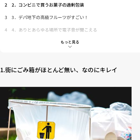
2
2．コンビニで買うお菓子の過剰包装
3
3．デパ地下の高級フルーツがすごい！
4
4．ありとあらゆる場所で電子音が聞こえる
5
5．トイレ専用のスリッパがある
もっと見る
6
6．小学生がみんなランドセルを背負っている
7
7．日本の映画には、食事のシーンが多い
1.街にごみ箱がほとんど無い、なのにキレイ