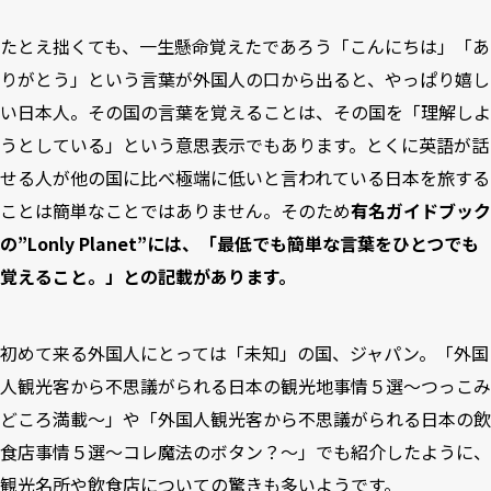
たとえ拙くても、一生懸命覚えたであろう「こんにちは」「あ
りがとう」という言葉が外国人の口から出ると、やっぱり嬉し
い日本人。その国の言葉を覚えることは、その国を「理解しよ
うとしている」という意思表示でもあります。とくに英語が話
せる人が他の国に比べ極端に低いと言われている日本を旅する
ことは簡単なことではありません。そのため
有名ガイドブック
の”Lonly Planet”には、「最低でも簡単な言葉をひとつでも
覚えること。」との記載があります。
初めて来る外国人にとっては「未知」の国、ジャパン。「
外国
人観光客から不思議がられる日本の観光地事情５選～つっこみ
どころ満載～
」や「
外国人観光客から不思議がられる日本の飲
食店事情５選～コレ魔法のボタン？～
」でも紹介したように、
観光名所や飲食店についての驚きも多いようです。