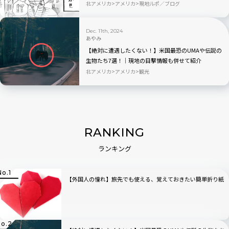
北アメリカ
アメリカ
現地ルポ／ブログ
Dec. 11th, 2024
あやみ
【絶対に遭遇したくない！】米国最恐のUMAや伝説の
生物たち7選！│現地の目撃情報も併せて紹介
北アメリカ
アメリカ
観光
RANKING
ランキング
【外国人の憧れ】旅先でも使える、覚えておきたい簡単折り紙