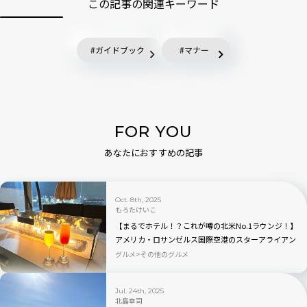
この記事の関連キーワード
ガイドブック
マナー
FOR YOU
あなたにおすすめの記事
Oct. 8th, 2025
もろたけいこ
【まるでホテル！？これが噂の北米No.1ラウンジ！】
アメリカ・ロサンゼルス国際空港のスターアライアン
ス・ラウンジの魅力を全公開！
グルメ
その他のグルメ
Jul. 24th, 2025
北島幸司