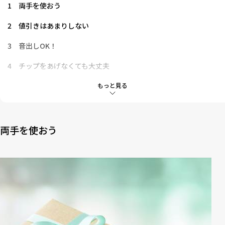
1
両手を使おう
2
値引きはあまりしない
3
音出しOK！
4
チップをあげなくても大丈夫
5
お辞儀の角度に気をつけましょう
もっと見る
6
マスクの使い方はいろいろ！
7
必ずひとつは簡単な日本語を覚えましょう
両手を使おう