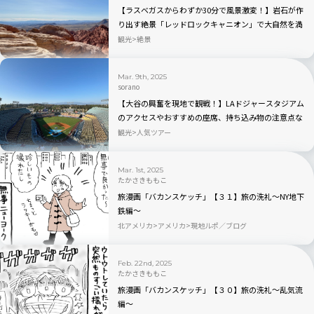
【ラスベガスからわずか30分で風景激変！】岩石が作
り出す絶景「レッドロックキャニオン」で大自然を満
喫！
観光
絶景
Mar. 9th, 2025
sorano
【大谷の興奮を現地で観戦！】LAドジャースタジアム
のアクセスやおすすめの座席、持ち込み物の注意点な
どを徹底解説！
観光
人気ツアー
Mar. 1st, 2025
たかさきももこ
旅漫画「バカンスケッチ」【３１】旅の洗礼〜NY地下
鉄編〜
北アメリカ
アメリカ
現地ルポ／ブログ
Feb. 22nd, 2025
たかさきももこ
旅漫画「バカンスケッチ」【３０】旅の洗礼〜乱気流
編〜