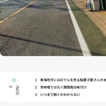
1
東海地方にはおでんを売る駄菓子屋さんが
2
赤味噌ではなく関西風の味付け
X
I
N
D
E
3
いつまで続くかわからない