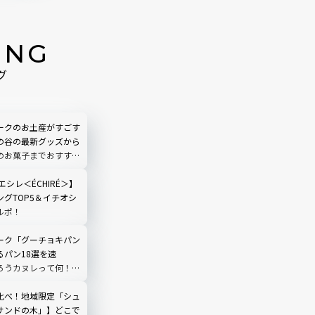
ING
グ
ークのお土産がすごす
の谷の最新グッズから
のお菓子までおすすめ
エシレ＜ÉCHIRÉ＞】
グTOP5＆イチオシ
ルポ！
ーク「グーチョキパン
るパン18選を速
ろうカヌレって何！？
便｜魔女の谷現地ルポ
比べ！地域限定「シュ
サンドの木」】どこで