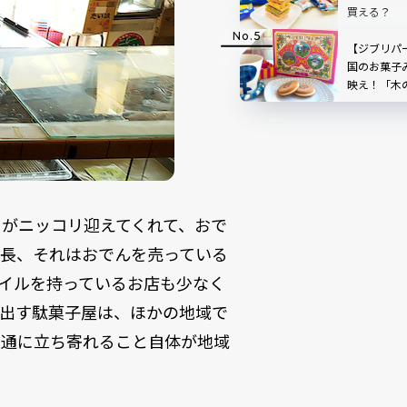
買える？
【ジブリパ
国のお菓子
映え！「木
のお味は？
がニッコリ迎えてくれて、おで
特長、それはおでんを売っている
イルを持っているお店も少なく
を出す駄菓子屋は、ほかの地域で
普通に立ち寄れること自体が地域