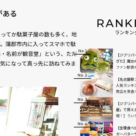
がある
RANK
ランキン
あってか駄菓子屋の数も多く、地
。蒲郡市内に入ってスマホで駄
脇・名前が観音堂」という、ただ
【ジブリパ
ぎた】魔女
、気になって真っ先に訪ねてみま
ファン歓喜
一覧40選！
【名古屋駅 
人気ランキン
商品を実食
【ジブリパ
屋」で買え
報！】うい
魔女の宅急
【全種食べ
ガーバター