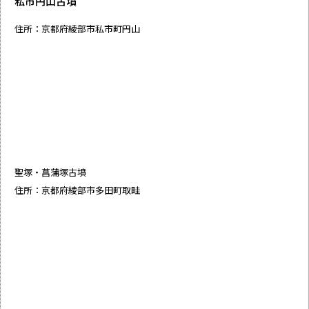
私市円山古墳
住所：京都府綾部市私市町円山
聖塚・菖蒲塚古墳
住所：京都府綾部市多田町取畦