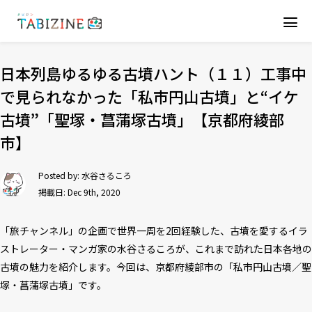
日本列島ゆるゆる古墳ハント（１１）工事中
で見られなかった「私市円山古墳」と“イケ
古墳”「聖塚・菖蒲塚古墳」【京都府綾部
市】
Posted by:
水谷さるころ
掲載日: Dec 9th, 2020
「旅チャンネル」の企画で世界一周を2回経験した、古墳を愛するイラ
ストレーター・マンガ家の水谷さるころが、これまで訪れた日本各地の
古墳の魅力を紹介します。今回は、京都府綾部市の「私市円山古墳／聖
塚・菖蒲塚古墳」です。