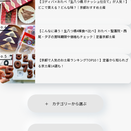
【ゴディバ×おたべ「生八つ橋 ガナッシュ仕立て」が人気！】
どこで買える？どんな味？｜京都おすすめ土産
【こんなに違う！生八つ橋4種食べ比べ】おたべ・聖護院・西
尾・夕子の賞味期限や価格もチェック｜定番京都土産
【京都で人気のお土産ランキングTOP10！】定番から知られざ
る京土産14選も！
カテゴリーから選ぶ