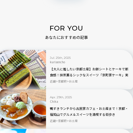
FOR YOU
あなたにおすすめの記事
Jul. 25th, 2025
kurisencho
【大人に推したい京都土産】お餅シートとケーキで新
食感！抹茶薫るシックなスイーツ「京町家ケーキ」実
食レポ
近畿
京都府
お土産
Apr. 29th, 2025
Chika
鴨すきランチから古民家カフェ・お土産まで！京都・
福知山でグルメ＆スイーツを満喫する街歩き
近畿
京都府
お土産