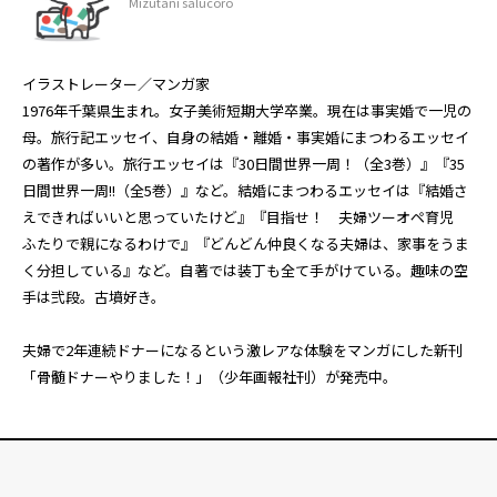
Mizutani salucoro
イラストレーター／マンガ家
1976年千葉県生まれ。女子美術短期大学卒業。現在は事実婚で一児の
母。旅行記エッセイ、自身の結婚・離婚・事実婚にまつわるエッセイ
の著作が多い。旅行エッセイは『30日間世界一周！（全3巻）』『35
日間世界一周!!（全5巻）』など。結婚にまつわるエッセイは『結婚さ
えできればいいと思っていたけど』『目指せ！ 夫婦ツーオペ育児
ふたりで親になるわけで』『どんどん仲良くなる夫婦は、家事をうま
く分担している』など。自著では装丁も全て手がけている。趣味の空
手は弐段。古墳好き。
夫婦で2年連続ドナーになるという激レアな体験をマンガにした新刊
「
骨髄ドナーやりました！
」（少年画報社刊）が発売中。