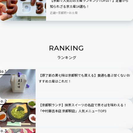
【京都で人気のお土産ランキングTOP10！】定番から
知られざる京土産14選も！
近畿
京都府
お土産
RANKING
ランキング
【原了郭の黒七味は京都駅でも買える】食通も喜ぶ甘くないお
すすめ土産はこれだ！
【京都駅ランチ】抹茶スイーツの名店で茶そばを味わえる！
「中村藤吉本店 京都駅店」人気メニューTOP3