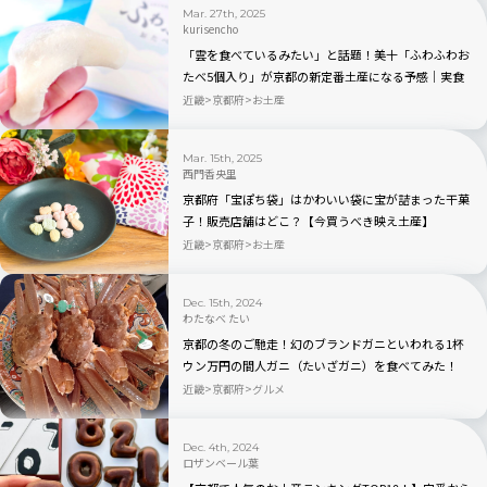
Mar. 27th, 2025
kurisencho
「雲を食べているみたい」と話題！美十「ふわふわお
たべ5個入り」が京都の新定番土産になる予感│実食
ルポ＆販売場所の紹介も！
近畿
京都府
お土産
Mar. 15th, 2025
西門香央里
京都府「宝ぽち袋」はかわいい袋に宝が詰まった干菓
子！販売店舗はどこ？【今買うべき映え土産】
近畿
京都府
お土産
Dec. 15th, 2024
わたなべ たい
京都の冬のご馳走！幻のブランドガニといわれる1杯
ウン万円の間人ガニ（たいざガニ）を食べてみた！
近畿
京都府
グルメ
Dec. 4th, 2024
ロザンベール葉