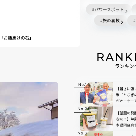
パワースポット
旅の裏技
な「お腰掛けの石」
RANK
ランキン
【暑さに強
米「とちぎ
がオーケー
【話題の発
な味？】草
本県阿蘇育
店「BETWEE