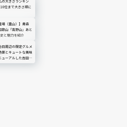
渋谷にオープン！人気
仏の大きさランキン
ら10位まで大きさ順に
霊場（霊山）】青森
和歌山「高野山」あと
歴史と魅力を紹介
合目周辺の限定グルメ
絶景とキュートな美味
ニューアルした吉田ル
ノ茶屋」にも寄ってみ