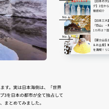
STAND」
【日本の大
TOP3も
グ】1位か
徹底紹介
【日本三大
「恐山」・
1カ所は？
【富士山五
＆お土産】
を満喫！リ
ートの「中
た！
れます。実は日本海側は、「世界
プ3を日本の都市が全て独占して
か、まとめてみました。