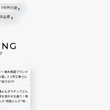
世界の謎
お土産
ING
グ
い！栃木県産ブランド
の星」】U字工事さん
で魅力をPR
酵よもぎラテってどん
原を思わせる香り！熊
ちの“発酵よもぎ”専門
N by THE YOMOGI