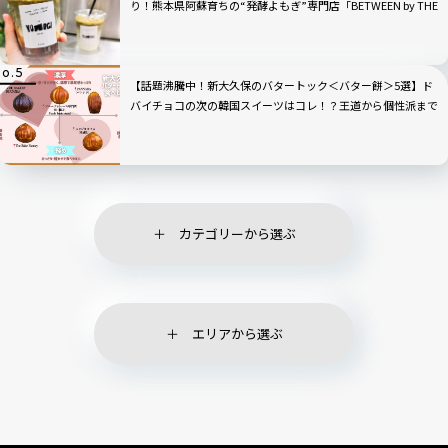
り！熊本県阿蘇育ちの“発酵よもぎ”専門店「BETWEEN by THE
YOMOGI STAND」渋谷にオープン！人気TOP3も
【話題沸騰中！新大久保のバタートック＜バター餅＞5選】ド
バイチョコの次の韓国スイーツはコレ！？王道から個性派まで
全部見せ！
カテゴリーから選ぶ
エリアから選ぶ