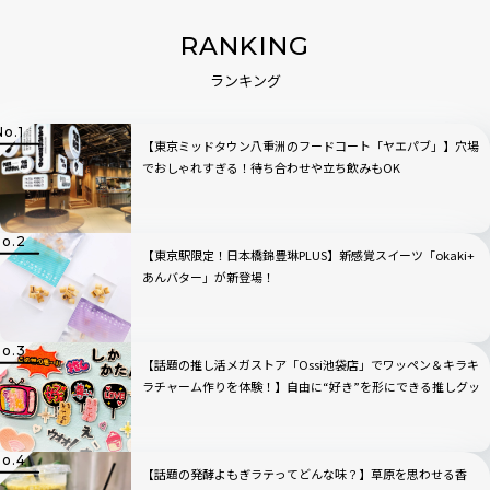
RANKING
ランキング
【東京ミッドタウン八重洲のフードコート「ヤエパブ」】穴場
でおしゃれすぎる！待ち合わせや立ち飲みもOK
【東京駅限定！日本橋錦豊琳PLUS】新感覚スイーツ「okaki+
あんバター」が新登場！
【話題の推し活メガストア「Ossi池袋店」でワッペン＆キラキ
ラチャーム作りを体験！】自由に“好き”を形にできる推しグッ
ズに大人も夢中
【話題の発酵よもぎラテってどんな味？】草原を思わせる香