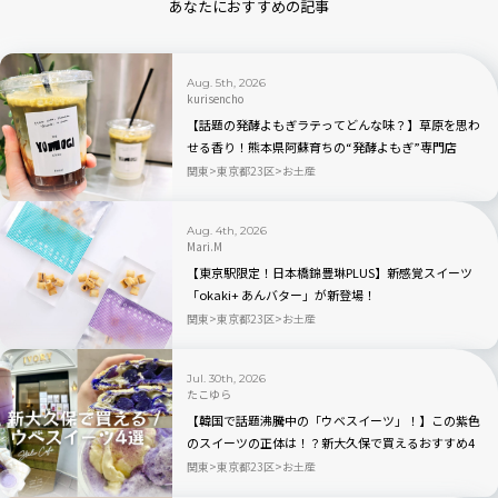
あなたにおすすめの記事
Aug. 5th, 2026
kurisencho
【話題の発酵よもぎラテってどんな味？】草原を思わ
せる香り！熊本県阿蘇育ちの“発酵よもぎ”専門店
「BETWEEN by THE YOMOGI STAND」渋谷にオープ
関東
東京都23区
お土産
ン！人気TOP3も
Aug. 4th, 2026
Mari.M
【東京駅限定！日本橋錦豊琳PLUS】新感覚スイーツ
「okaki+ あんバター」が新登場！
関東
東京都23区
お土産
Jul. 30th, 2026
たこゆら
【韓国で話題沸騰中の「ウベスイーツ」！】この紫色
のスイーツの正体は！？新大久保で買えるおすすめ4
選を実食レビュー
関東
東京都23区
お土産