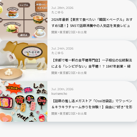
Jul. 28th, 2026
たこゆら
2026年最新【東京で食べたい「韓国×ベーグル」おす
すめ5選！】SNSで話題沸騰中の人気店を実食レビュ
ー
関東
東京都23区
お土産
Jul. 24th, 2026
たこゆら
【京都で唯一軒の金平糖専門店】一子相伝の伝統製法
による「レシピがない」金平糖！？ 1847年創業・ 緑
寿庵清水の職人技が宿る人気商品を実食レビュー
関東
東京都23区
お土産
Jul. 20th, 2026
kurisencho
【話題の推し活メガストア「Ossi池袋店」でワッペン
＆キラキラチャーム作りを体験！】自由に“好き”を形
にできる推しグッズに大人も夢中
関東
東京都23区
お土産