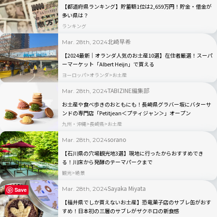
【都道府県ランキング】貯蓄額1位は2,659万円！貯金・借金が
多い県は？
ランキング
北崎早希
Mar. 28th, 2024
【2024最新｜オランダ人気のお土産10選】在住者厳選！スーパ
ーマーケット「Albert Heijn」で買える
ヨーロッパ
オランダ
お土産
TABIZINE編集部
Mar. 28th, 2024
お土産や食べ歩きのおともにも！長崎県グラバー坂にバターサ
ンドの専門店「Petitjean＜プティジャン＞」オープン
九州・沖縄
長崎県
お土産
sorano
Mar. 28th, 2024
【石川県の穴場観光地3選】現地に行ったからおすすめでき
る！川床から発酵のテーマパークまで
観光
絶景
Sayaka Miyata
Mar. 28th, 2024
Save
【福井県でしか買えないお土産】恐竜菓子店のサブレ缶がおす
すめ！日本初の三層のサブレがザクホロの新食感