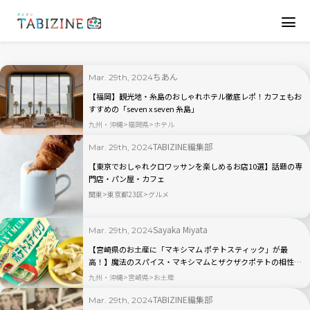
ちあん
Mar. 29th, 2024
【福岡】観光地・糸島のおしゃれホテル徹底レポ！カフェもお
すすめの「seven x seven 糸島」
九州・沖縄
福岡県
ホテル
TABIZINE編集部
Mar. 29th, 2024
【東京でおしゃれクロワッサンを楽しめるお店10選】話題の専
門店・パン屋・カフェ
関東
東京都23区
グルメ
Sayaka Miyata
Mar. 29th, 2024
【宮崎県のお土産に「マキシマム ポテトスティック」が最
高！】魔法のスパイス・マキシマムとザクザクポテトの相性が
絶妙
九州・沖縄
宮崎県
お土産
TABIZINE編集部
Mar. 29th, 2024