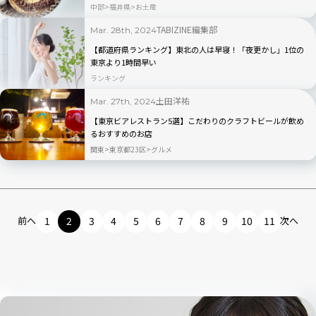
中部
福井県
お土産
TABIZINE編集部
Mar. 28th, 2024
【都道府県ランキング】東北の人は早寝！「夜更かし」1位の
東京より1時間早い
ランキング
土田洋祐
Mar. 27th, 2024
【東京ビアレストラン5選】こだわりのクラフトビールが飲め
るおすすめのお店
関東
東京都23区
グルメ
前へ
1
2
3
4
5
6
7
8
9
10
11
次へ