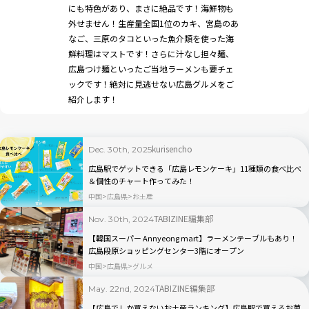
にも特色があり、まさに絶品です！海鮮物も
外せません！生産量全国1位のカキ、宮島のあ
なご、三原のタコといった魚介類を使った海
鮮料理はマストです！さらに汁なし担々麺、
広島つけ麺といったご当地ラーメンも要チェ
ックです！絶対に見逃せない広島グルメをご
紹介します！
kurisencho
Dec. 30th, 2025
広島駅でゲットできる「広島レモンケーキ」11種類の食べ比べ
＆個性のチャート作ってみた！
中国
広島県
お土産
TABIZINE編集部
Nov. 30th, 2024
【韓国スーパー Annyeong mart】ラーメンテーブルもあり！
広島段原ショッピングセンター3階にオープン
中国
広島県
グルメ
TABIZINE編集部
May. 22nd, 2024
【広島でしか買えないお土産ランキング】広島駅で買えるお菓