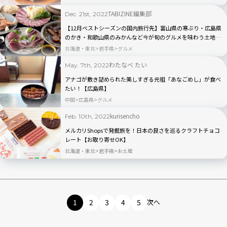
TABIZINE編集部
Dec. 21st, 2022
【12月ベストシーズンの国内旅行先】富山県の寒ぶり・広島県
のかき・和歌山県のみかんなど今が旬のグルメを味わう土地5
選
北海道・東北
岩手県
グルメ
わたなべ たい
May. 7th, 2022
アナゴが敷き詰められた美しすぎる元祖「あなごめし」が食べ
たい！【広島県】
中国
広島県
グルメ
kurisencho
Feb. 10th, 2022
メルカリShopsで発掘旅を！日本の良さを巡るクラフトチョコ
レート【お取り寄せOK】
北海道・東北
岩手県
お土産
1
2
3
4
5
次へ