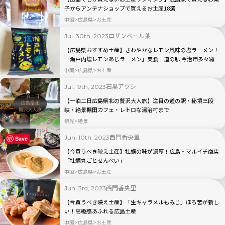
子からアンテナショップで買えるお土産18選
中国
広島県
お土産
ロザンベール葉
Jul. 30th, 2023
【広島県おすすめ土産】さわやかなレモン風味の塩ラーメン！
「瀬戸内塩レモンあじラーメン」実食｜道の駅 今治市多々羅し
まなみ公園
中国
広島県
お土産
石黒アツシ
Jul. 19th, 2023
【一泊二日広島県北の贅沢大人旅】注目の道の駅・秘境三段
峡・絶景棚田カフェ・レトロな湯治村まで
観光
絶景
西門香央里
Jun. 10th, 2023
Save
【今買うべき映え土産】牡蠣の味が濃厚！広島・マルイチ商店
「牡蠣丸ごとせんべい」
中国
広島県
お土産
西門香央里
Jun. 3rd, 2023
【今買うべき映え土産】「生キャラメルもみじ」ほろ苦が新し
い！高級感あふれる広島土産
中国
広島県
お土産