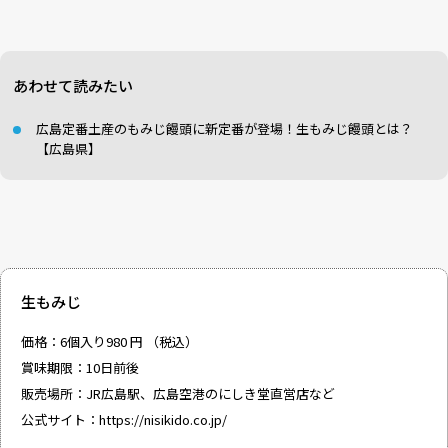
あわせて読みたい
広島定番土産のもみじ饅頭に新定番が登場！生もみじ饅頭とは？
【広島県】
生もみじ
価格：6個入り980 円 （税込）
賞味期限：10日前後
販売場所：JR広島駅、広島空港のにしき堂直営店など
公式サイト：
https://nisikido.co.jp/