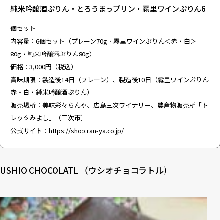
純米吟醸酒ぷりん・とろうまっプリン・霧里ワインぷりん6
個セット
内容量：6個セット（プレーン70g・霧里ワインぷりん＜赤・白＞
80g・純米吟醸酒ぷりん80g）
価格：3,000円（税込）
賞味期限：製造後14日（プレーン）、製造後10日（霧里ワインぷりん
赤・白・純米吟醸酒ぷりん）
販売場所：美味彩々らんや、広島三次ワイナリー、農産物販売所「ト
レッタみよし」（三次市）
公式サイト：
https://shop.ran-ya.co.jp/
USHIO CHOCOLATL （ウシオチョコラトル）