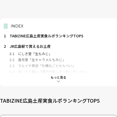
INDEX
1
TABIZINE広島土産実食ルポランキングTOP5
2
JR広島駅で買えるお土産
2-1
にしき堂「生もみじ」
2-2
香月堂「生キャラメルもみじ」
2-3
マルイチ商店「牡蠣丸ごとせんべい」
2-4
あいさと福山「瀬戸内塩レモンあじラーメン」
もっと見る
2-5
藤い屋「花虎白」
3
広島駅以外で購入できるお土産
3-1
プリン工房 吉宝堂「とろうまっプリン」「純米吟醸酒ぷり
TABIZINE広島土産実食ルポランキングTOP5
ん」「霧里ワインぷりん」
3-2
USHIO CHOCOLATL （ウシオチョコラトル）
3-3
乳ぃ～ずの物語。「カチョカヴァロ」