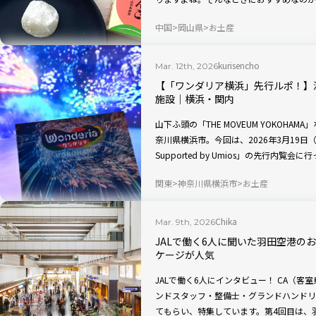
が利いている差し入れは、会話のきっかけ
中国
岡山県
お土産
くれます。今回は、東京・新橋の岡山県ア
館」で購入できる、お花見の持ち寄りにぴ
kurisencho
Mar. 12th, 2026
【「ワンダリア横浜」先行ルポ！】
施設｜横浜・関内
山下ふ頭の「THE MOVEUM YOKOH
奈川県横浜市。今回は、2026年3月19
Supported by Umios」の先行内
験、カフェメニューも一部紹介します！
関東
神奈川県横浜市
お土産
Chika
Mar. 9th, 2026
JALで働く6人に聞いた羽田空港の
ケージが人気
JALで働く6人にインタビュー！ CA（
ンドスタッフ・整備士・グランドハンドリ
てもらい、特集しています。第4回目は、