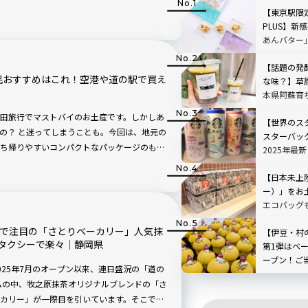
限定パッケージのお土産とは？
【東京駅限
PLUS】新感
あんバター
【話題の発
民おすすめはこれ！空港や道の駅で買え
な味？】草
本県阿蘇育
店「BETWEE
田旅行でマストバイのお土産です。しかしあ
STAND」
【世界のス
の？ と迷ってしまうことも。今回は、地元の
TOP3も
スターバッ
ち帰りやすいコンパクトなパッケージのもの
2025年最
港や道の駅で買うことができます。さらに変
定グッズ完
ムチーズやいぶりがっこタルタルなどアレン
【日本未上陸
ー）」をお
エコバッグ
的人気のテ
】で注目の「さとりベーカリー」人気抹
｜シンガポ
【伊豆・村
タクシーで楽々｜静岡県
第1弾はベ
ープン！ご
25年7月のオープン以来、連日盛況の「道の
やさつまい
ムの中、牧之原抹茶オリジナルブレンドの「さ
ーツが新登
カリー」が一際目を引いています。そこで今