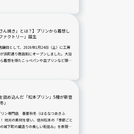
験まで盛りだくさんのスポット。目印は巨大
さん焼き」とは？】プリンから着想し
ファクトリー」誕生
舗目として、2026年1月24日（土）に工房
が浜町通り商店街にオープンしました。大浴
ら着想を得たこっぺパンや皿プリンなど限定
違う“新しい熱海プリンの世界”を体験できる
を詰め込んだ「松本プリン」5種が新登
秋冬」
プリン専門店 春夏秋冬（はるなつあきふ
！ 地元の素材を使い、信州松本の「季節ごと
の城下町の蔵造りの美しい街並み」を表現し
（水）より販売されています。一瓶の中に凝縮さ