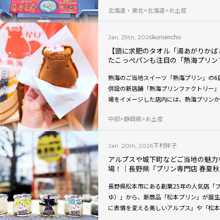
や野菜直売、焼き立てパン、きのこ狩り体
北海道・東北
北海道
お土産
な黄色い恐竜のマイケルくんです！
kurisencho
Jan. 29th, 2026
【頭に求肥のタオル「湯あがりかば
たこっぺパンも注目の「熱海プリン
熱海のご当地スイーツ「熱海プリン」の6店
併設の新店舗「熱海プリンファクトリー」
場をイメージした店内には、熱海プリンか
商品がずらり。これまでの店舗とはひと味
中部
静岡県
お土産
注目スポットです！
下村祥子
Jan. 20th, 2026
アルプスや城下町などご当地の魅力
場！｜長野県「プリン専門店 春夏
長野県松本市にある創業25年の人気店「
ゆ）」から、新商品「松本プリン」が誕生
に表情を変える美しいアルプス」や「松本
た、5種類のプリンが2026年1月14日