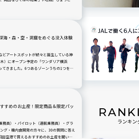
にもなり、お花見の場をぐっと華やかにして
ンテナショップ「とっとり・おかやま新橋
ったりのアイテムを紹介します。
深海・森・空・洞窟をめぐる没入体験
AMA」などアートスポットが続々と誕生している神
日（木）にオープン予定の「ワンダリア横浜
覧会に行ってきました。6つあるゾーンうちの1つを体
おすすめのお土産！限定商品＆限定パッ
RANK
ランキン
客室乗務員）・パイロット（運航乗務員）・グラ
ング・機内食開発の方々に、30の質問に答え
羽田空港で買えるおすすめのお土産を聞いて