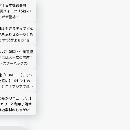
定！日本橋錦豊琳
覚スイーツ「okaki+
」が新登場！
酵よもぎラテってどん
原を思わせる香り！熊
ちの“発酵よもぎ”専門
N by THE YOMOGI
渋谷にオープン！人気
タバ】韓国・仁川空港
クスはお土産の宝庫！
新・スターバックス限
全ガイド
「CHAGEE（チャジ
土産に】10セントの
も注目！アジアで爆発
ィーブランド現地ルポ
ール編
の駅がリニューアル】
ーカリーと和菓子処オ
当地素材のじゃがいも
もを使ったパン・スイ
場