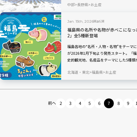
中部
長野県
お土産
れた松本市の魅力を味わってみませんか？
Mari.M
Jan. 15th, 2026
福島県の名所や名物が赤べこになっ
2」全5種新登場
福島各地の“名所・人物・名物”をテーマ
が2026年1月下旬より発売スタート。「
史的観光地、名産品をテーマにした5種類
ビスエリア、道の駅、駅売店、宿泊施設な
北海道・東北
福島県
お土産
前へ
2
3
4
5
6
7
8
9