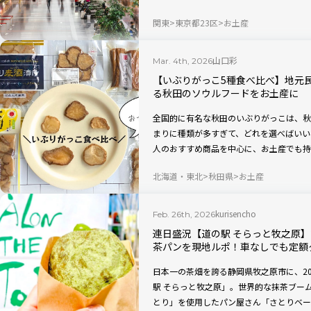
みました。6人中4人が挙げた限定商品や
関東
東京都23区
お土産
山口彩
Mar. 4th, 2026
【いぶりがっこ5種食べ比べ】地元
る秋田のソウルフードをお土産に
全国的に有名な秋田のいぶりがっこは、秋
まりに種類が多すぎて、どれを選べばいい
人のおすすめ商品を中心に、お土産でも持
を5種類食べ比べしてみました。どれも空
北海道・東北
秋田県
お土産
わり種の進化系商品、いぶりがっこクリー
ジレシピもご紹介。
kurisencho
Feb. 26th, 2026
連日盛況【道の駅 そらっと牧之原
茶パンを現地ルポ！車なしでも定額
日本一の茶畑を誇る静岡県牧之原市に、20
駅 そらっと牧之原」。世界的な抹茶ブー
とり」を使用したパン屋さん「さとりベー