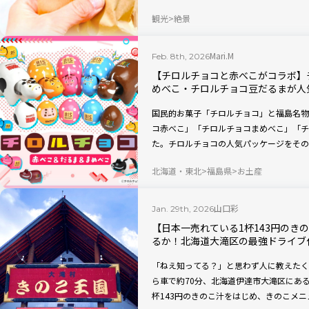
回は、ここでしか味わえない人気＆おすす
観光
絶景
Mari.M
Feb. 8th, 2026
【チロルチョコと赤べこがコラボ】
めべこ・チロルチョコ豆だるまが人
国民的お菓子「チロルチョコ」と福島名物
コ赤べこ」「チロルチョコまめべこ」「チ
た。チロルチョコの人気パッケージをその
売中。バレンタインのプチギフトにもおす
北海道・東北
福島県
お土産
山口彩
Jan. 29th, 2026
【日本一売れている1杯143円のき
るか！北海道大滝区の最強ドライブ
「ねえ知ってる？」と思わず人に教えたく
ら車で約70分、北海道伊達市大滝区にあ
杯143円のきのこ汁をはじめ、きのこメ