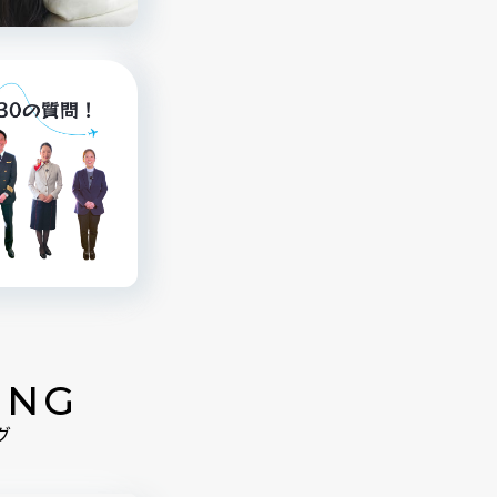
ING
グ