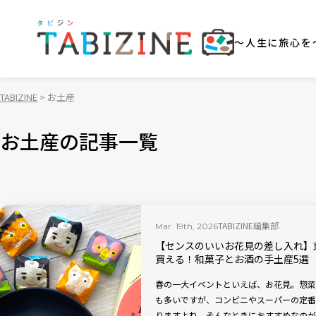
～人生に旅心を
TABIZINE
お土産
お土産の記事一覧
TABIZINE編集部
Mar. 19th, 2026
【センスのいいお花見の差し入れ】
買える！和菓子とお酒の手土産5選
春の一大イベントといえば、お花見。惣菜
も多いですが、コンビニやスーパーの定番
りますよね。そんなときにおすすめなのが