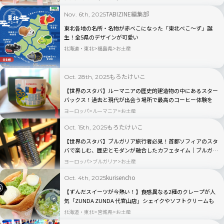
TABIZINE編集部
Nov. 6th, 2025
東北各地の名所・名物が赤べこになった「東北べこ～ず」誕
生！全5県のデザインが可愛い
北海道・東北
福島県
お土産
もろたけいこ
Oct. 28th, 2025
【世界のスタバ】ルーマニアの歴史的建造物の中にあるスター
バックス！過去と現代が出会う場所で最高のコーヒー体験を
ヨーロッパ
ルーマニア
お土産
もろたけいこ
Oct. 15th, 2025
【世界のスタバ】ブルガリア旅行者必見！首都ソフィアのスタ
バで楽しむ、歴史とモダンが融合したカフェタイム｜ブルガリ
アヨーグルトもあり
ヨーロッパ
ブルガリア
お土産
kurisencho
Oct. 4th, 2025
【ずんだスイーツが今熱い！】食感異なる2種のクレープが人
気「ZUNDA ZUNDA 代官山店」シェイクやソフトクリームも
北海道・東北
宮城県
お土産