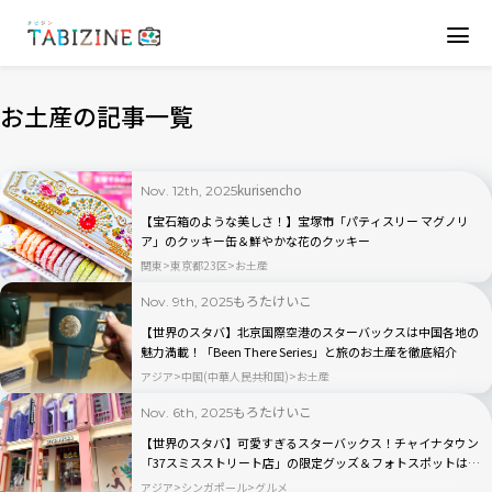
お土産の記事一覧
kurisencho
Nov. 12th, 2025
【宝石箱のような美しさ！】宝塚市「パティスリー マグノリ
ア」のクッキー缶＆鮮やかな花のクッキー
関東
東京都23区
お土産
もろたけいこ
Nov. 9th, 2025
【世界のスタバ】北京国際空港のスターバックスは中国各地の
魅力満載！「Been There Series」と旅のお土産を徹底紹介
アジア
中国(中華人民共和国)
お土産
もろたけいこ
Nov. 6th, 2025
【世界のスタバ】可愛すぎるスターバックス！チャイナタウン
「37スミスストリート店」の限定グッズ＆フォトスポットは必
見｜シンガポール2025最新ルポ
アジア
シンガポール
グルメ