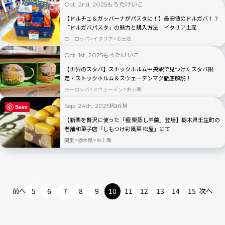
もろたけいこ
Oct. 2nd, 2025
【ドルチェ＆ガッバーナがパスタに！】最安値のドルガバ！？
「ドルガバパスタ」の魅力と購入方法｜イタリア土産
ヨーロッパ
イタリア
お土産
もろたけいこ
Oct. 1st, 2025
【世界のスタバ】ストックホルム中央駅で見つけたスタバ限
定・ストックホルム＆スウェーデンマグ徹底解説！
ヨーロッパ
スウェーデン
お土産
Mari.M
Sep. 24th, 2025
Save
【新栗を贅沢に使った「極 栗蒸し羊羹」登場】栃木県壬生町の
老舗和菓子店「しもつけ彩風菓 松屋」にて
関東
栃木県
お土産
前へ
5
6
7
8
9
10
11
12
13
14
15
次へ