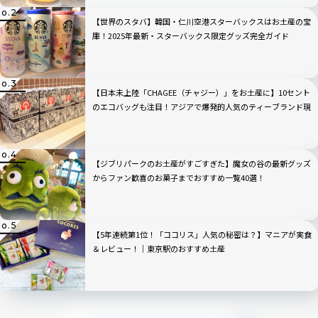
【世界のスタバ】韓国・仁川空港スターバックスはお土産の宝
庫！2025年最新・スターバックス限定グッズ完全ガイド
【日本未上陸「CHAGEE（チャジー）」をお土産に】10セント
のエコバッグも注目！アジアで爆発的人気のティーブランド現
地ルポ｜シンガポール編
【ジブリパークのお土産がすごすぎた】魔女の谷の最新グッズ
からファン歓喜のお菓子までおすすめ一覧40選！
【5年連続第1位！「ココリス」人気の秘密は？】マニアが実食
＆レビュー！｜東京駅のおすすめ土産