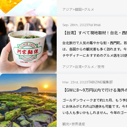
べてみました。日本の10円パンとも比べ
アジア
韓国
グルメ
Yui Imai
Sep. 28th, 2023
【台湾】すべて現地取材！台北・西
台北旅行で人気の賑やかな街・西門町。若
は、各国からの観光客も多く訪れます。今
チやディナーにおすすめのグルメ店を10
アジア
台湾
グルメ／夜市
TABIZINE編集部
Mar. 23rd, 2023
【GWに8〜9万円以内で行ける海外
ゴールデンウィークまで約1カ月、もう予
にお休みがとれれば9連休も可能です。今
いる人も多いかもしれません。今年のゴール
に、格安航空券の比較サイト・スカイスキ
観光
世界遺産
る海外旅行先を8カ所ピックアップしまし