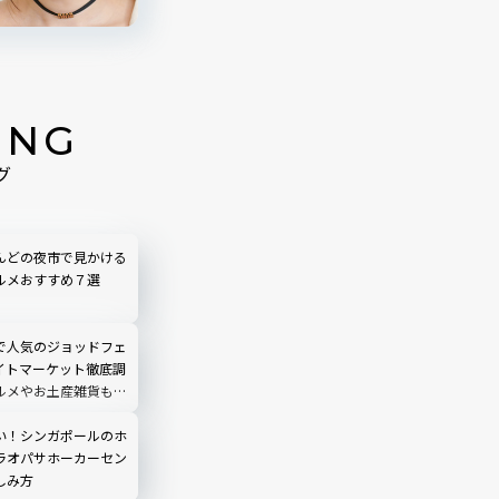
ING
グ
んどの夜市で見かける
ルメおすすめ７選
で人気のジョッドフェ
イトマーケット徹底調
ルメやお土産雑貨も！
ードル高い？
い！シンガポールのホ
ラオパサホーカーセン
しみ方