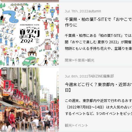
autumn
Jul. 11th, 2022
千葉県・柏の葉T-SITEで「おやこ
作りに
千葉県・柏市にある「柏の葉T-SITE」では
間「おやこで楽しむ 夏祭り 2022」が
物詩ともいえる手持ち花火や、盆踊りを楽
付け付きの浴衣レンタルも！ この夏の思
関東
千葉県
観光
TABIZINE編集部
Jul. 8th, 2022
今週末どこ行く？東京都内・近郊おす
日】
この週末、東京都内や近郊で行われるおす
（2022年7月8日〜14日）は大人気の占
するイベントなど、5つのイベントをピッ
観光
イベント