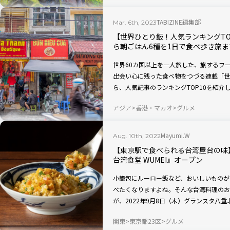
ど、それぞれの見どころを紹介します。ぜ
事内の航空券価格は、スカイスキャナーで、
TABIZINE編集部
Mar. 6th, 2023
月7日で検索した際の最安価格です（羽田
【世界ひとり飯！人気ランキングTO
復便、乗継便含む）。2023年3月13日
ら朝ごはん6種を1日で食べ歩き旅ま
しています。
世界60カ国以上を一人旅した、旅するフ
出会い心に残った食べ物をつづる連載「世
ら、人気記事のランキングTOP10を紹
みたい料理が入っているかもしれません。
アジア
香港・マカオ
グルメ
Mayumi.W
Aug. 10th, 2022
【東京駅で食べられる台湾屋台の味
台湾食堂 WUMEI』オープン
小籠包にルーロー飯など、おいしいものが
べたくなりますよね。そんな台湾料理のお
が、2022年9月8日（木）グランスタ八
食堂』内）にオープン！ 日本人好みにア
関東
東京都23区
グルメ
れる期待のお店をご紹介します。