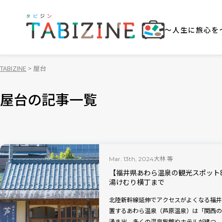
～人生に旅心を
TABIZINE
屋台
屋台の記事一覧
大林 等
Mar. 13th, 2024
【福井県あわら温泉の観光スポット
湯けむり横丁まで
北陸新幹線延伸でアクセスがよくなる福井
置するあわら温泉（芦原温泉）は「関西の
湧き出、多くの温泉旅館やホテルが建つ、