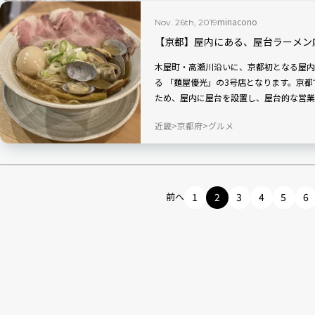
minacono
Nov. 26th, 2019
【京都】屋内にある、屋台ラーメン
木屋町・高瀬川沿いに、京都初となる屋内
る 「麺屋優光」の3号店となります。京
ため、屋内に屋台を設置し、屋台的な営業
近畿
京都府
グルメ
前へ
1
2
3
4
5
6