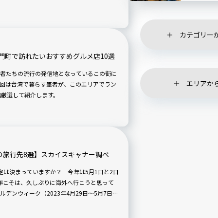
てみましたよ〜。
カテゴリー
門町で訪れたいおすすめグルメ店10選
者たちの流行の発信地となっているこの街に
エリアか
回は台湾で暮らす筆者が、このエリアでラン
店厳選して紹介します。
の旅行先8選】スカイスキャナー調べ
定は決まっていますか？ 今年は5月1日と2日
年こそは、久しぶりに海外へ行こうと思って
デンウィーク（2023年4月29日〜5月7日）
ャナーで検索した航空券8〜9万円以内で行け
た。自然や歴史、テーマパーク、グルメな