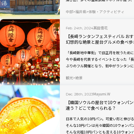
芦湯や、昭和レトロな雰囲気が楽しい湯け
中部
福井県
体験・アクティビティ
観光スポットを紹介します。
其田雪花
Feb. 24th, 2024
【長崎ランタンフェスティバル お
幻想的な絶景と屋台グルメの食べ歩
「長崎新地中華街」で旧正月を祝うために
今や長崎を代表するイベントとなった「長崎
ぶりのフル開催となり、街中がランタンに
大小さまざまな光のオブジェを鑑賞しなが
観光
絶景
食べ歩く。老若男女誰でも楽しめる一大イ
ースに沿ってご紹介します。
Mayumi.W
Dec. 28th, 2023
【韓国ソウルの屋台で10ウォンパン
違う？どこで食べられる？
日本で人気の10円パン。可愛い形と伸びる
そんな10円パンは元々韓国の10ウォン
そんな元祖10円パンとも言える10ウォ