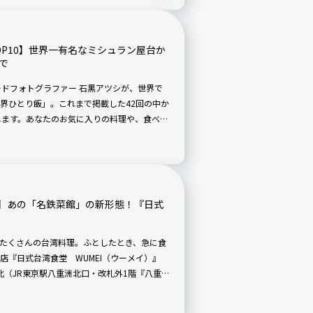
ひ旅行の参考にしてみてくださいね。 ※記
出発日を2023年4月29日、現地出発日を5
／成田空港発、エコノミークラス大人1名、往
P10】世界一有名なミシュラン屋台か
時点の検索結果に基づいており、価格は随時変動
で
ードフォトグラファー 石黒アツシが、世界で
界ひとり飯」。これまで掲載した42回の中か
介します。あなたのお気に入りの料理や、食べて
】あの「名鉄菜館」の新形態！『日式
たくさんの台湾料理。ふとしたとき、急に食
店『日式台湾食堂 WUMEI（ウーメイ）』
重北（JR東京駅八重洲北口・改札外1階『八重北
レンジされた台湾料理がお手頃価格で食べら