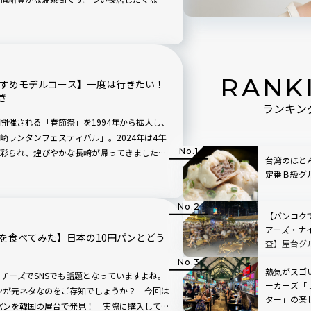
むり横丁など、宿泊でも日帰りでも楽しめる
RANK
すすめモデルコース】一度は行きたい！
き
ランキン
開催される「春節祭」を1994年から拡大し、
ランタンフェスティバル」。2024年は4年
彩られ、煌びやかな長崎が帰ってきました。
台湾のほと
ら街を練り歩き、写真を撮り、長崎グルメを
定番Ｂ級グ
ベントを、筆者が実際に歩いたおすすめのコ
【バンコク
アーズ・ナ
を食べてみた】日本の10円パンとどう
査】屋台グ
トイレはハ
熱気がスゴ
チーズでSNSでも話題となっていますよね。
ーカーズ「
パンが元ネタなのをご存知でしょうか？ 今回は
ター」の楽
ンパンを韓国の屋台で発見！ 実際に購入して食