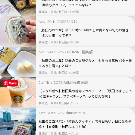
「酒粕のクグロフ」ってどんな味？
北海道・東北
秋田県
お土産
ひつじ
Nov. 29th, 2022
【秋田のお土産】平日10時〜14時でしか買えない幻のお焼き
「ミルク焼」って何？
北海道・東北
秋田県
お土産
TABIZINE編集部
Nov. 24th, 2022
【秋田のお土産】話題のご当地グルメ「もちもち三角 バター餅
＜みうら庵＞」とは？
北海道・東北
秋田県
お土産
TABIZINE編集部
Jul. 11th, 2021
Save
【スタバ新作】秋田県の地元フラペチーノ、「秋田 あまじょっ
ぺ 塩キャラメル フラペチーノ®」ってどんな味？
北海道・東北
秋田県
グルメ
kurisencho
Oct. 30th, 2020
秋田のご当地パン「粒あんグッディ」で今日もいい日になる予
感！【有楽町・秋田ふるさと館】
北海道・東北
秋田県
グルメ