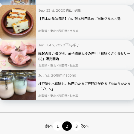
青山 沙羅
Sep. 23rd, 2020
【日本の美味探訪】心に残る秋田県のご当地グルメ３選
北海道・東北
秋田県
グルメ
下村祥子
Jan. 18th, 2020
縁起の良い贈り物。菓子舗榮太楼の元祖「桜咲くさくらゼリー
(R)」販売開始
北海道・東北
秋田県
お土産
minacono
Jul. 1st, 2019
枝豆味や木苺味も。秋田のたまご専門店が作る「なめらかたま
ごプリン」
北海道・東北
秋田県
お土産
前へ
1
2
3
次へ