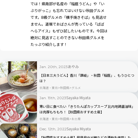
では！県南部が名産の「稲庭うどん」や「い
ぶりがっこ」も忘れてはいけない秋田グルメ
です。B級グルメの「横手焼きそば」も見逃せ
ません。道端でおばさんが売っている「ばば
へらアイス」もぜひ試したいものです。今回は
絶対に見逃すことのできない秋田県グルメを
たっぷり紹介します！
あやみ
Jan. 20th, 2023
【日本三大うどん】香川「讃岐」・秋田「稲庭」、もうひとつ
は？
北海道・東北
秋田県
グルメ
Sayaka Miyata
Jan. 19th, 2023
寒い日に食べたい「きりたんぽカップスープ 比内地鶏醤油味」
は肉厚もちもち！【秋田県おすすめ土産】
北海道・東北
秋田県
お土産
Sayaka Miyata
Dec. 12th, 2022
【秋田県おすすめ土産】飛良泉や刈穂などの酒粕を使用した