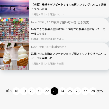
【全国】旅好きがリピートする人気宿ランキングTOP10！楽天
トラベル厳選
北海道・東北
北海道
ホテル
駄菓子屋いながき 宮永篤史
Nov. 20th, 2021
いながきの駄菓子屋探訪70・100均から駄菓子屋になった「あ
～るじゃん」
北海道・東北
北海道
グルメ
kurisencho
Nov. 19th, 2021
武蔵小杉に北海道アンテナショップ開店！ソフトクリームやス
イーツを実食レポ
北海道・東北
北海道
お土産
前へ
18
19
20
21
22
23
24
25
26
27
28
次へ