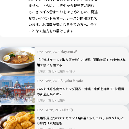
ません。さらに、世界中から観光客が訪れ
る、さっぽろ雪まつりをはじめとした、見逃
せないイベントもオールシーズン開催されて
います。北海道が気になる全ての方へ、余す
ことなく魅力をお届けします！
Mayumi.W
Dec. 31st, 2021
【ご当地ラーメン取り寄せ旅】札幌系「綱取物語」の中太縮れ
麺で思いを馳せる
北海道・東北
北海道
グルメ
Sayaka Miyata
Dec. 31st, 2021
おみやげ好感度ランキング発表！沖縄・京都を抑えて1位獲得
の都道府県とは？
北海道・東北
北海道
あやみ
Dec. 30th, 2021
札幌駅周辺のおすすめランチ店8選！安くておしゃれ＆おひと
り様向け穴場店も