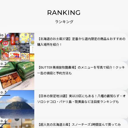
RANKING
ランキング
【北海道のお土産37選】定番から道内限定の商品＆おすすめの
購入場所を紹介！
【BUTTER 美瑛放牧酪農場】のメニューを写真で紹介！クッキ
ー缶の値段と予約方法も
【日本の禁足地18選】実は23区にもある！八幡の藪知らず・オ
ソロシドコロ・パナリ島・硫黄島など注目度ランキングも
【超人気の北海道土産】スノーチーズ1時間並んで買ってみ