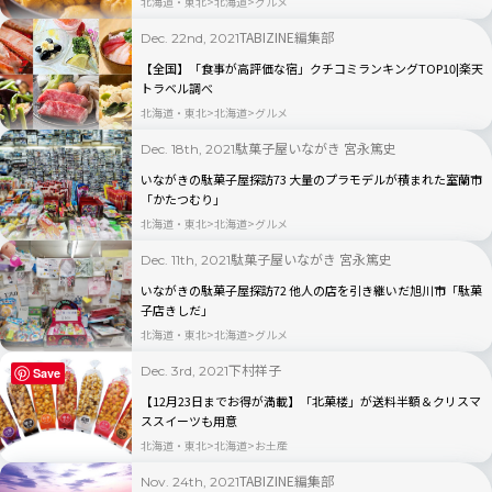
北海道・東北
北海道
グルメ
TABIZINE編集部
Dec. 22nd, 2021
【全国】「食事が高評価な宿」クチコミランキングTOP10|楽天
トラベル調べ
北海道・東北
北海道
グルメ
駄菓子屋いながき 宮永篤史
Dec. 18th, 2021
いながきの駄菓子屋探訪73 大量のプラモデルが積まれた室蘭市
「かたつむり」
北海道・東北
北海道
グルメ
駄菓子屋いながき 宮永篤史
Dec. 11th, 2021
いながきの駄菓子屋探訪72 他人の店を引き継いだ旭川市「駄菓
子店きしだ」
北海道・東北
北海道
グルメ
下村祥子
Dec. 3rd, 2021
Save
【12月23日までお得が満載】「北菓楼」が送料半額＆クリスマ
ススイーツも用意
北海道・東北
北海道
お土産
TABIZINE編集部
Nov. 24th, 2021