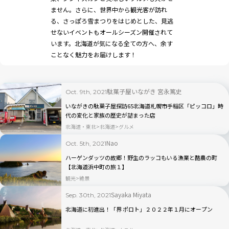
ません。さらに、世界中から観光客が訪れ
る、さっぽろ雪まつりをはじめとした、見逃
せないイベントもオールシーズン開催されて
います。北海道が気になる全ての方へ、余す
ことなく魅力をお届けします！
駄菓子屋いながき 宮永篤史
Oct. 9th, 2021
いながきの駄菓子屋探訪65北海道札幌市手稲区「ピッコロ」時
代の変化と家族の歴史が詰まった店
北海道・東北
北海道
グルメ
Nao
Oct. 5th, 2021
ハーゲンダッツの故郷！野生のラッコもいる漁業と酪農の町
【北海道浜中町の旅１】
観光
絶景
Sayaka Miyata
Sep. 30th, 2021
北海道に初進出！「界 ポロト」２０２２年１月にオープン