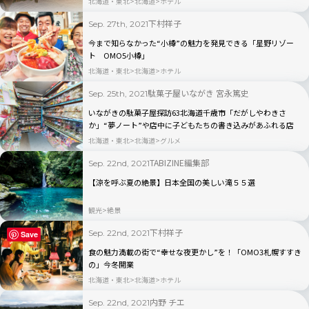
北海道・東北
北海道
ホテル
下村祥子
Sep. 27th, 2021
今まで知らなかった“小樽”の魅力を発見できる「星野リゾー
ト OMO5小樽」
北海道・東北
北海道
ホテル
駄菓子屋いながき 宮永篤史
Sep. 25th, 2021
いながきの駄菓子屋探訪63北海道千歳市「だがしやわきさ
か」“夢ノート”や店中に子どもたちの書き込みがあふれる店
北海道・東北
北海道
グルメ
TABIZINE編集部
Sep. 22nd, 2021
【涼を呼ぶ夏の絶景】日本全国の美しい滝５５選
観光
絶景
下村祥子
Sep. 22nd, 2021
Save
食の魅力満載の街で“幸せな夜更かし”を！「OMO3札幌すすき
の」今冬開業
北海道・東北
北海道
ホテル
内野 チエ
Sep. 22nd, 2021