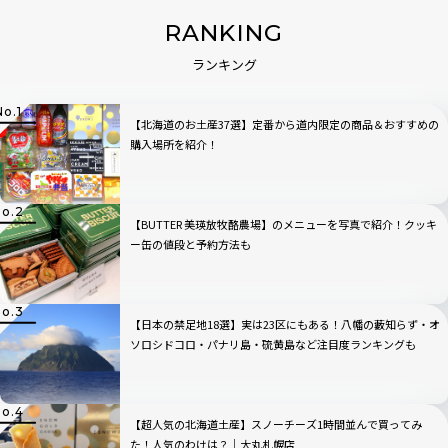
RANKING
ランキング
【北海道のお土産37選】定番から道内限定の商品＆おすすめの
購入場所を紹介！
【BUTTER 美瑛放牧酪農場】のメニューを写真で紹介！クッキ
ー缶の値段と予約方法も
【日本の禁足地18選】実は23区にもある！八幡の藪知らず・オ
ソロシドコロ・パナリ島・硫黄島など注目度ランキングも
【超人気の北海道土産】スノーチーズ1時間並んで買ってみ
た！人気のわけは？｜大丸札幌店