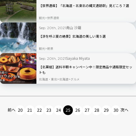
【世界遺産】「北海道・北東北の縄文遺跡群」見どころ７選
観光
世界遺産
青山 沙羅
Sep. 20th, 2021
【涼を呼ぶ夏の絶景】北海道の美しい滝５選
観光
絶景
Sayaka Miyata
Sep. 20th, 2021
【北菓楼】送料半額キャンペーン中！限定商品や通販限定セッ
トも
北海道・東北
北海道
グルメ
前へ
20
21
22
23
24
25
26
27
28
29
30
次へ