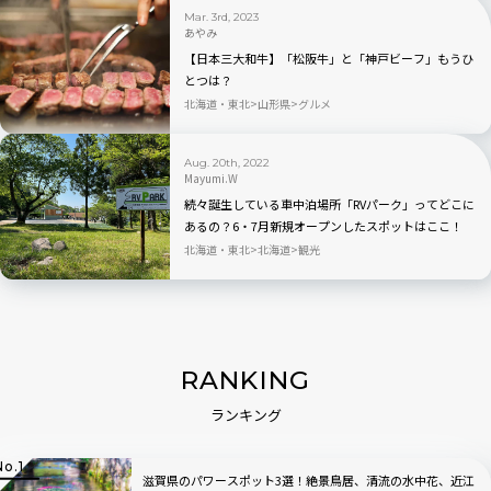
Mar. 3rd, 2023
あやみ
【日本三大和牛】「松阪牛」と「神戸ビーフ」もうひ
とつは？
北海道・東北
山形県
グルメ
Aug. 20th, 2022
Mayumi.W
続々誕生している車中泊場所「RVパーク」ってどこに
あるの？6・7月新規オープンしたスポットはここ！
北海道・東北
北海道
観光
RANKING
ランキング
滋賀県のパワースポット3選！絶景鳥居、清流の水中花、近江