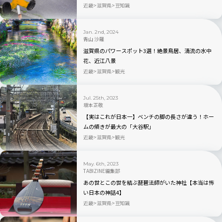
介
近畿
滋賀県
豆知識
Jan. 2nd, 2024
青山 沙羅
滋賀県のパワースポット3選！絶景鳥居、清流の水中
花、近江八景
近畿
滋賀県
観光
Jul. 25th, 2023
坂本正敬
【実はこれが日本一】ベンチの脚の長さが違う！ホー
ムの傾きが最大の「大谷駅」
近畿
滋賀県
観光
May. 6th, 2023
TABIZINE編集部
あの世とこの世を結ぶ琵琶法師がいた神社【本当は怖
い日本の神話4】
近畿
滋賀県
豆知識