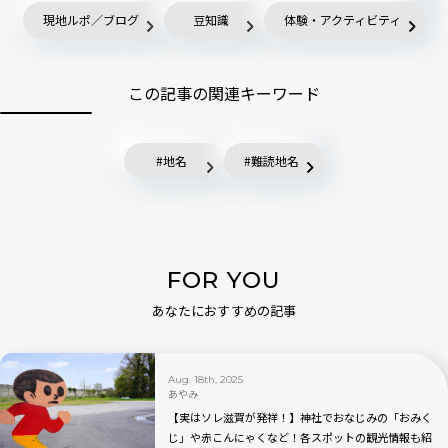
現地ルポ／ブログ
豆知識
体験・アクティビティ
この記事の関連キーワード
地名
難読地名
FOR YOU
あなたにおすすめの記事
Aug. 18th, 2025
あやみ
【実はソレ滋賀が発祥！】神社でおなじみの「おみく
じ」や赤こんにゃくなど！各スポットの観光情報も紹