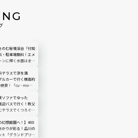
ING
グ
をのむ秘境渓谷「付知
料・駐車場無料！エメ
ーンに輝く水面はまる
う｜岐阜県中津川市
料テラスで涼を満
ブルカーで行く標高約
の絶景！「cu―mo箱
レビュー
景ソファでゆった
送迎バスで行く！秩父
むテラスでくつろぐ
O TERRACE」を現地
埼玉県
の幻想庭園へ！】400
あかりが彩る！品川の
ット「グランドプリン