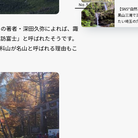
スホテル高
【SNS“自
黒山三滝で
たい埼玉の
」の著者・深田久弥によれば、諏
で味わう癒
県越生町
諏訪富士」と呼ばれたそうです。
蓼科山が名山と呼ばれる理由もこ