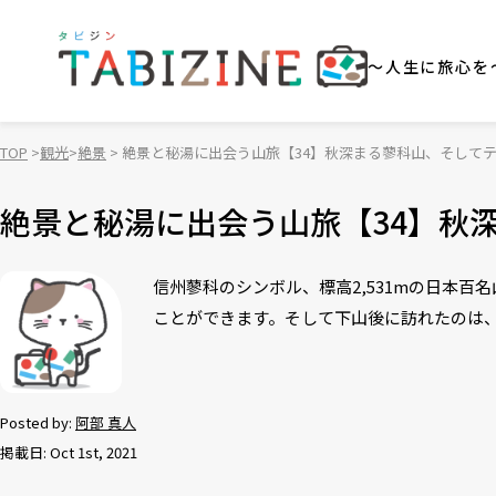
～人生に旅心を
TOP
観光
絶景
絶景と秘湯に出会う山旅【34】秋深まる蓼科山、そして
絶景と秘湯に出会う山旅【34】秋
信州蓼科のシンボル、標高2,531mの日本
ことができます。そして下山後に訪れたのは
Posted by:
阿部 真人
掲載日: Oct 1st, 2021