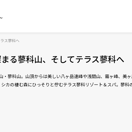
～
テラス蓼科へ
深まる蓼科山、そしてテラス蓼科へ
百名山・蓼科山。山頂からは美しい八ヶ岳連峰や浅間山、霧ヶ峰、美
、シカの棲む森にひっそりと佇むテラス蓼科リゾート＆スパ。蓼科