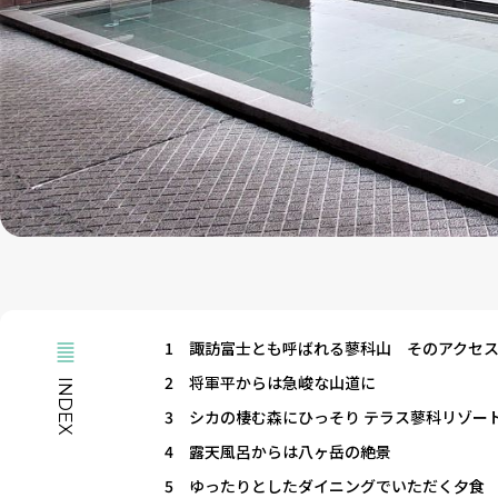
1
諏訪富士とも呼ばれる蓼科山 そのアクセ
2
将軍平からは急峻な山道に
INDEX
3
シカの棲む森にひっそり テラス蓼科リゾー
4
露天風呂からは八ヶ岳の絶景
5
ゆったりとしたダイニングでいただく夕食