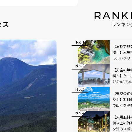
RANK
セス
ランキン
【思わず息
峡」】入場
ラルドグリ
で絵画のよ
【天空の無
喫！】ケー
757mから
根」を現地
【天空の絶
り！】無料
の山々を望
「SUSABIN
レビュー｜
【入場無料
個以上の竹
夕涼みスポ