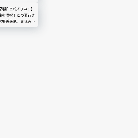
輪」を現地レビュー
然界隈”でバズり中！】
涼を満喫！この夏行き
穴場避暑地。お休み処
やしのひととき｜埼玉