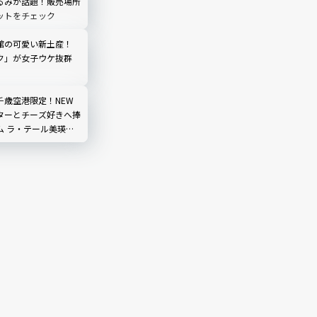
るみが話題！販売場所
ットをチェック
館の可愛い新土産！
ク」が女子ウケ抜群
千歳空港限定！NEW
ターとチーズ好きへ捧
ム ラ・テール美瑛」
気TOP3は？