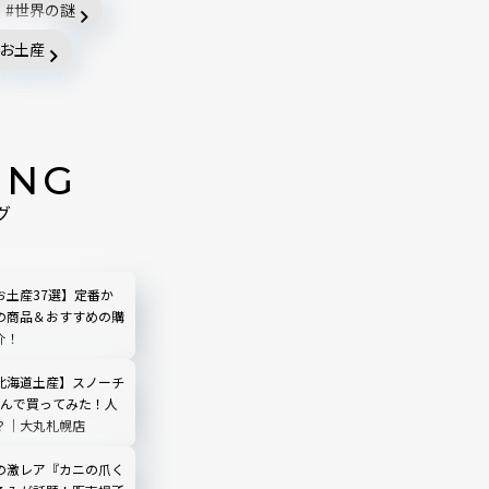
世界の謎
お土産
ING
グ
お土産37選】定番か
の商品＆おすすめの購
介！
北海道土産】スノーチ
並んで買ってみた！人
？｜大丸札幌店
の激レア『カニの爪く