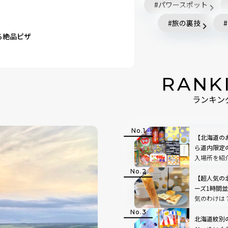
パワースポット
旅の裏技
る絶品ピザ
RANK
ランキン
【北海道の
ら道内限定
入場所を紹
【超人気の
ーズ1時間
気のわけは
北海道紋別