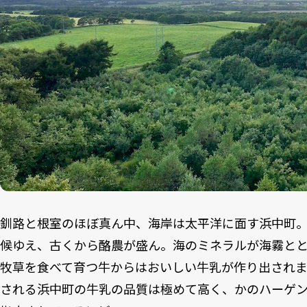
釧路と根室のほぼ真ん中、海岸は太平洋に面す浜中町
候ゆえ、古くから酪農が盛ん。海のミネラルが海霧と
牧草を食べて育つ牛からはおいしい牛乳が作り出され
される浜中町の牛乳の品質は極めて高く、かのハーゲ