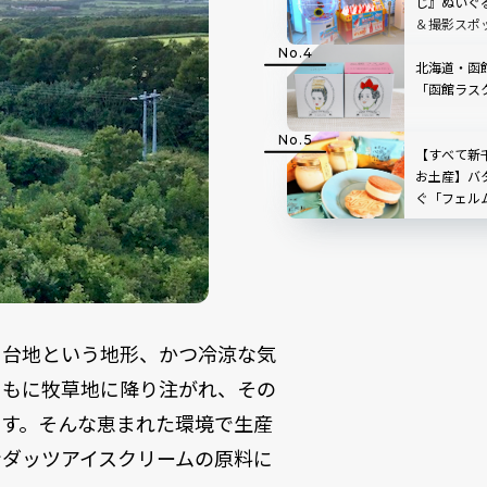
じ』ぬいぐ
＆撮影スポ
北海道・函
「函館ラス
【すべて新
お土産】バ
ぐ「フェル
オープン！人
。台地という地形、かつ冷涼な気
ともに牧草地に降り注がれ、その
ます。そんな恵まれた環境で生産
ンダッツアイスクリームの原料に