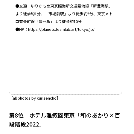
●交通：ゆりかもめ東京臨海新交通臨海線「新豊洲駅」
より徒歩約1分、「市場前駅」より徒歩約5分、東京メト
ロ有楽町線「豊洲駅」より徒歩約10分
●HP：
https://planets.teamlab.art/tokyo/jp/
［all photos by kurisencho］
第8位 ホテル雅叙園東京「和のあかり×百
段階段2022」