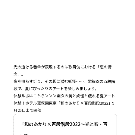
光の透ける番傘が表現するのは歌舞伎における「恋の情
念」。
夜を照らす灯り、その影に潜む妖怪……。雅叙園の百段階
段で、夏にぴったりのアートを楽しみましょう。
体験ルポはこちら＞＞＞幽玄の美と妖怪と戯れる夏アート
体験！ホテル雅叙園東京「和のあかり×百段階段2022」9
月25日まで開催
「和のあかり×百段階段2022～光と影・百