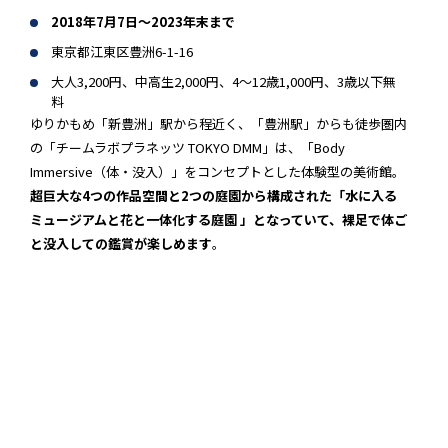
2018年7月7日～2023年末まで
東京都江東区豊洲6-1-16
大人3,200円、中高生2,000円、4～12歳1,000円、3歳以下無
料
ゆりかもめ「新豊洲」駅から程近く、「豊洲駅」からも徒歩圏内
の「チームラボプラネッツ TOKYO DMM」は、「Body
Immersive（体・没入）」をコンセプトとした体験型の美術館。
超巨大な4つの作品空間と2つの庭園から構成された「水に入る
ミュージアムと花と一体化する庭園 」となっていて、裸足で体ご
と没入しての鑑賞が楽しめます
。