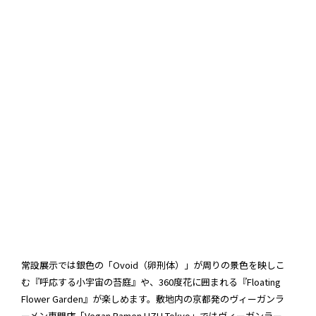
常設展示では銀色の「Ovoid（卵刑体）」が周りの景色を映しこ
む『呼応する小宇宙の苔庭』や、360度花に囲まれる『Floating
Flower Garden』が楽しめます。敷地内の京都発のヴィーガンラ
ーメン専門店「Vegan Ramen UZU Tokyo」ではヴィーガンラー