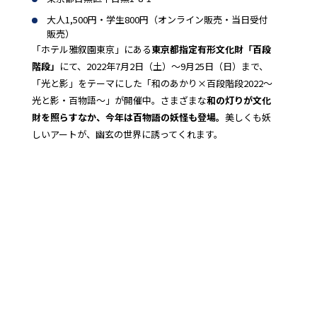
大人1,500円・学生800円（オンライン販売・当日受付
販売）
「ホテル雅叙園東京」にある
東京都指定有形文化財「百段
階段」
にて、2022年7月2日（土）〜9月25日（日）まで、
「光と影」をテーマにした「和のあかり×百段階段2022～
光と影・百物語～」が開催中。さまざまな
和の灯りが文化
財を照らすなか、今年は百物語の妖怪も登場。
美しくも妖
しいアートが、幽玄の世界に誘ってくれます。