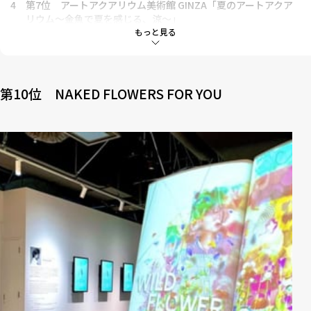
4
第7位 アートアクアリウム美術館 GINZA「夏のアートアクア
リウム～金魚で夏を感じる、涼～」
もっと見る
5
第6位 三鷹の森ジブリ美術館「未来少年コナン展」
6
第5位 ホテル椿山荘東京「香る、東京雲海」「グラデーショ
ン東京雲海」
第10位 NAKED FLOWERS FOR YOU
7
第4位 国立西洋美術館
8
第3位 アクアシティお台場「UWS AQUARIUM GA☆KYO」
9
第2位【会期終了】東京・天王洲 寺田倉庫 B＆C HALL／E
HALL「鈴木敏夫とジブリ展」東京展
10
第1位 角川武蔵野ミュージアム「ファン・ゴッホ ー僕には世
界がこう見えるー」