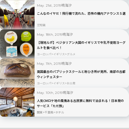
鳴海汐
May. 21st, 2019
こんなのイヤだ！飛行機で流れた、恐怖の機内アナウンス５選
豆知識
鳴海汐
May. 18th, 2019
【現地ルポ】ベジタリアン大国のイギリスで牛乳不使用ヨーグ
ルトを食べ比べ！
ヨーロッパ
イギリス
グルメ
鳴海汐
May. 11th, 2019
英国最古のパブリックスクールと粉ひき所が見所、南部の古都
ウィンチェスター
ヨーロッパ
イギリス
お土産
鳴海汐
May. 10th, 2019
人気CMロケ地の風情ある古民家に無料で泊まれる！日本発の
サービス「ただ旅」
関東
千葉県
ホテル