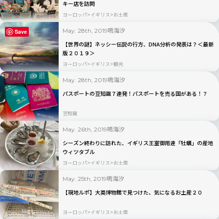
キー店を訪問
ヨーロッパ
イギリス
お土産
鳴海汐
May. 28th, 2019
Save
【世界の謎】ネッシー伝説の行方、DNA分析の発表は？＜最新
版２０１９＞
ヨーロッパ
イギリス
観光
鳴海汐
May. 28th, 2019
パスポートの豆知識７連発！パスポートを売る国がある！？
豆知識
鳴海汐
May. 26th, 2019
シーズン終わりに訪れた、イギリス王室御用達「牡蠣」の産地
ウィツタブル
ヨーロッパ
イギリス
お土産
鳴海汐
May. 25th, 2019
【現地ルポ】大英博物館で見つけた、気になるお土産２０
ヨーロッパ
イギリス
お土産