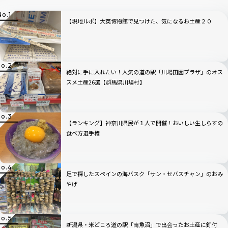
【現地ルポ】大英博物館で見つけた、気になるお土産２０
絶対に手に入れたい！人気の道の駅「川場田園プラザ」のオス
スメ土産26選【群馬県川場村】
【ランキング】神奈川県民が１人で開催！おいしい生しらすの
食べ方選手権
足で探したスペインの海バスク「サン・セバスチャン」のおみ
やげ
新潟県・米どころ道の駅「南魚沼」で出会ったお土産に釘付