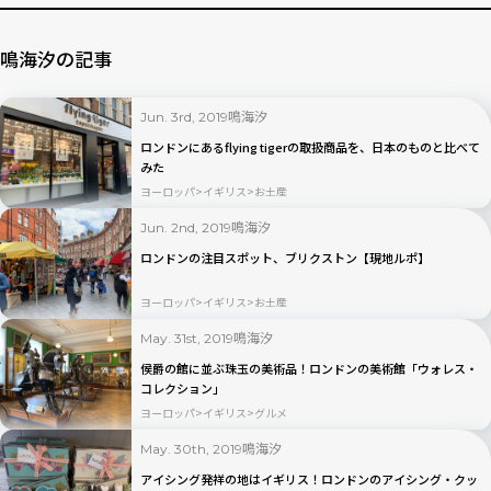
鳴海汐の記事
鳴海汐
Jun. 3rd, 2019
ロンドンにあるflying tigerの取扱商品を、日本のものと比べて
みた
ヨーロッパ
イギリス
お土産
鳴海汐
Jun. 2nd, 2019
ロンドンの注目スポット、ブリクストン【現地ルポ】
ヨーロッパ
イギリス
お土産
鳴海汐
May. 31st, 2019
侯爵の館に並ぶ珠玉の美術品！ロンドンの美術館「ウォレス・
コレクション」
ヨーロッパ
イギリス
グルメ
鳴海汐
May. 30th, 2019
アイシング発祥の地はイギリス！ロンドンのアイシング・クッ