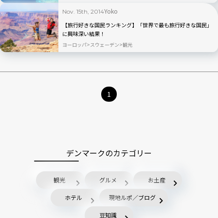
Yoko
Nov. 15th, 2014
【旅行好きな国民ランキング】「世界で最も旅行好きな国民」
に興味深い結果！
ヨーロッパ
スウェーデン
観光
1
デンマークのカテゴリー
観光
グルメ
お土産
ホテル
現地ルポ／ブログ
豆知識