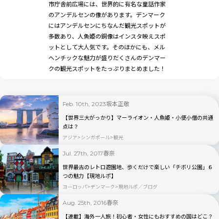
市庁舎前広場には、世界的に有名な童話作家
のアンデルセンの像があります。デンマーク
にはアンデルセンにちなんだ観光スポットが
多数あり、人魚姫の銅像はインスタ映えスポ
ットとして大人気です。そのほかにも、メル
ヘンチックな魅力が盛りだくさんのデンマー
クの観光スポットをたっぷりまとめました！
坂本正敬
Feb. 10th, 2023
【世界三大がっかり】マーライオン・人魚姫・小便小僧の共通
点は？
アジア
シンガポール
観光
春奈
Jul. 27th, 2017
世界最古のレトロ遊園地、歩くだけで楽しい「チボリ公園」６
つの魅力【現地ルポ】
ヨーロッパ
デンマーク
現地ルポ／ブログ
春奈
Aug. 25th, 2016
【連載】海外一人旅！初心者・女性にもおすすめの国はどこ？