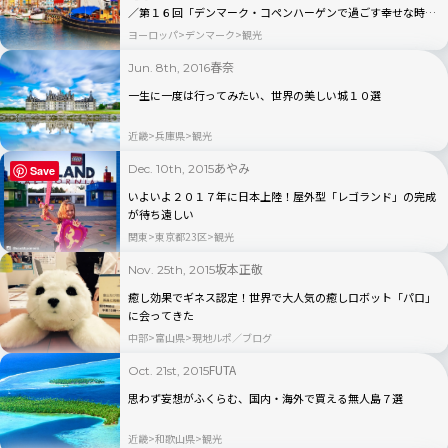
／第１６回「デンマーク・コペンハーゲンで過ごす幸せな時
間」
ヨーロッパ
デンマーク
観光
春奈
Jun. 8th, 2016
一生に一度は行ってみたい、世界の美しい城１０選
近畿
兵庫県
観光
あやみ
Dec. 10th, 2015
Save
いよいよ２０１７年に日本上陸！屋外型「レゴランド」の完成
が待ち遠しい
関東
東京都23区
観光
坂本正敬
Nov. 25th, 2015
癒し効果でギネス認定！世界で大人気の癒しロボット「パロ」
に会ってきた
中部
富山県
現地ルポ／ブログ
FUTA
Oct. 21st, 2015
思わず妄想がふくらむ、国内・海外で買える無人島７選
近畿
和歌山県
観光