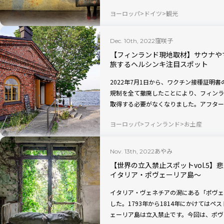
サーチ会社「イプソス」が発表した国家ブランド指数「
ヨーロッパ
ドイツ
観光
Brands Index (NBI) 」のランキン
どの国なのでしょうか？
窪咲子
Dec. 10th, 2022
【フィンランド現地取材】サウナや
旅するヘルシンキ注目スポット
2022年7月1日から、ワクチン接種証明
規制を全て撤廃したことにより、フィンラ
取得する必要がなくなりました。アフター
ィンランド。Visit Finland（フィ
ヨーロッパ
フィンランド
お土産
訪れた、首都ヘルシンキの話題のスポット
す。
あやみ
Nov. 13th, 2022
【世界の立入禁止スポットvol.5
イタリア・ポヴェーリア島〜
イタリア・ヴェネチアの潟にある「ポヴェ
した。1793年から1814年にかけては
ェーリア島は立入禁止です。今回は、ポヴ