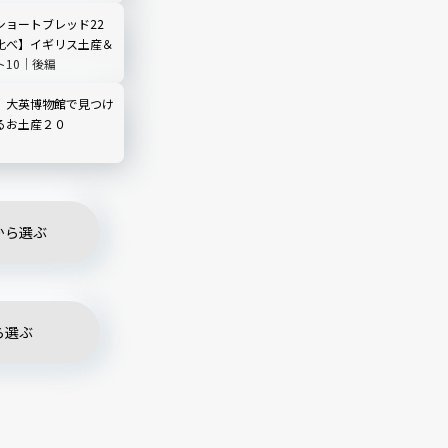
ショートブレッド22
比べ】イギリス土産＆
ト10｜後編
】大英博物館で見つけ
るお土産２０
から選ぶ
ら選ぶ