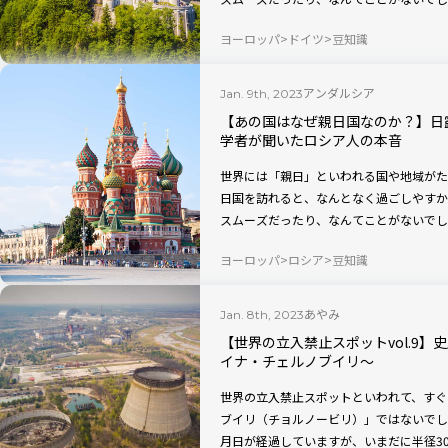
を専門とする政治学者が、なぜその国や地
ヨーロッパ
ドイツ
豆知識
します。
アンダルシア
Jan. 9th, 2023
【あの国はなぜ親日国なのか？】日
学者が聞いたロシア人の本音
世界には「親日」といわれる国や地域がた
日国を訪れると、なんとなく過ごしやすか
スムーズだったり、なんてことがないでし
を専門とする政治学者が、なぜその国や地
ヨーロッパ
ロシア
豆知識
します。
あやみ
Jan. 8th, 2023
【世界の立入禁止スポットvol.9
イナ・チェルノブイリ〜
世界の立入禁止スポットといわれて、すぐ
ブイリ（チョルノービリ）」ではないでしょ
月日が経過していますが、いまだに半径3