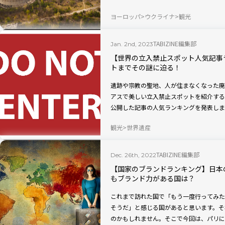
んなチェルノブイリ原発事故の詳細や現状
ヨーロッパ
ウクライナ
観光
TABIZINE編集部
Jan. 2nd, 2023
【世界の立入禁止スポット人気記事
トまでその謎に迫る！
遺跡や宗教の聖地、人が住まなくなった廃
アスで美しい立入禁止スポットを紹介する
公開した記事の人気ランキングを発表しま
観光
世界遺産
TABIZINE編集部
Dec. 26th, 2022
【国家のブランドランキング】日本
もブランド力がある国は？
これまで訪れた国で「もう一度行ってみた
そうだ」と感じる国があると思います。そ
のかもしれません。そこで今回は、パリに