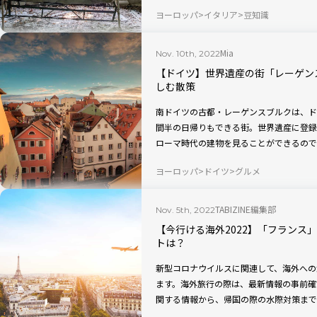
す。
ヨーロッパ
イタリア
豆知識
Mia
Nov. 10th, 2022
【ドイツ】世界遺産の街「レーゲン
しむ散策
南ドイツの古都・レーゲンスブルクは、ド
間半の日帰りもできる街。世界遺産に登録
ローマ時代の建物を見ることができるので
です。そこで今回は、レーゲンスブルクの
ヨーロッパ
ドイツ
グルメ
人気のグルメを紹介します。
TABIZINE編集部
Nov. 5th, 2022
【今行ける海外2022】「フランス
トは？
新型コロナウイルスに関連して、海外への
ます。海外旅行の際は、最新情報の事前確
関する情報から、帰国の際の水際対策までを
点でのフランスの情報を紹介します。