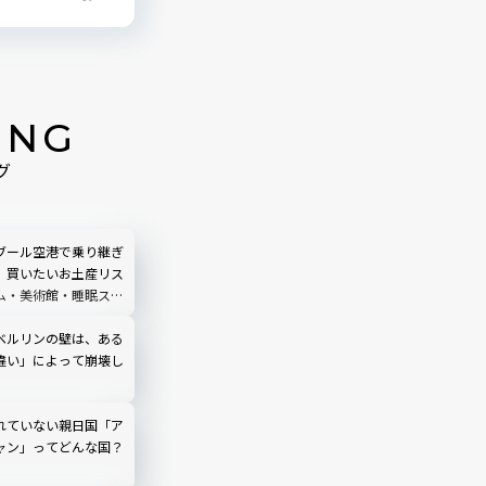
ING
グ
ブール空港で乗り継ぎ
】買いたいお土産リス
ム・美術館・睡眠スポ
全攻略
ベルリンの壁は、ある
違い」によって崩壊し
れていない親日国「ア
ャン」ってどんな国？