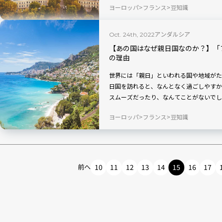
ヨーロッパ
フランス
豆知識
アンダルシア
Oct. 24th, 2022
【あの国はなぜ親日国なのか？】「
の理由
世界には「親日」といわれる国や地域がた
日国を訪れると、なんとなく過ごしやすか
スムーズだったり、なんてことがないでし
を専門とする政治学者が、なぜその国や地
ヨーロッパ
フランス
豆知識
します。
前へ
10
11
12
13
14
15
16
17