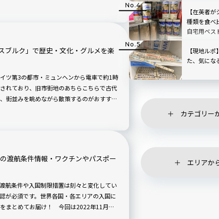
【在英者が
種類を食べ
自宅用ベス
スブルク」で歴史・文化・グルメを楽
【現地ルポ
た、気にな
イツ第3の都市・ミュンヘンから電車で約1時
されており、旧市街地のあちらこちらで古代
、街並みを眺めながら散策するのがおすすめ
歴史的な建造物や老舗の商店、そして地元で
カテゴリー
」の渡航条件情報・ワクチンやパスポー
エリアか
渡航条件や入国制限措置は刻々と変化してい
認が必須です。世界各国・各エリアの入国に
まとめてお届け！ 今回は2022年11月時