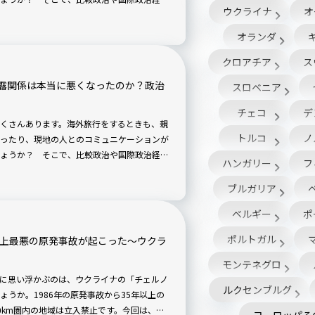
ウクライナ
オ
域が親日なのか、政治や歴史の背景から解説
オランダ
クロアチア
ス
露関係は本当に悪くなったのか？政治
スロベニア
チェコ
デ
くさんあります。海外旅行をするときも、親
トルコ
ノ
ったり、現地の人とのコミュニケーションが
ょうか？ そこで、比較政治や国際政治経済
ハンガリー
フ
域が親日なのか、政治や歴史の背景から解説
ブルガリア
ベルギー
ポ
ポルトガル
】史上最悪の原発事故が起こった〜ウクラ
モンテネグロ
に思い浮かぶのは、ウクライナの「チェルノ
ルクセンブルグ
うか。1986年の原発事故から35年以上の
0km圏内の地域は立入禁止です。今回は、そ