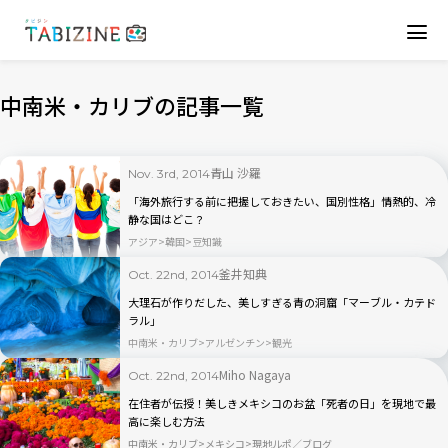
中南米・カリブの記事一覧
青山 沙羅
Nov. 3rd, 2014
「海外旅行する前に把握しておきたい、国別性格」情熱的、冷
静な国はどこ？
アジア
韓国
豆知識
釜井知典
Oct. 22nd, 2014
大理石が作りだした、美しすぎる青の洞窟「マーブル・カテド
ラル」
中南米・カリブ
アルゼンチン
観光
Miho Nagaya
Oct. 22nd, 2014
在住者が伝授！美しきメキシコのお盆「死者の日」を現地で最
高に楽しむ方法
中南米・カリブ
メキシコ
現地ルポ／ブログ