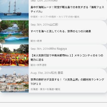
Yoko
Sep. 12th, 2014
島中が海賊ムード！財宝が眠る島での本気すぎる「海賊フェス
ティバル」
中南米・カリブ
中南米・カリブその他
観光
山口彩
Sep. 5th, 2014
すべてを海へと流してくれる、世界の七つの川絶景
観光
絶景
Miho Nagaya
Sep. 5th, 2014
【米人気旅行誌で中南米都市No.１】メキシコシティの６つの
魅力に迫る
観光
世界遺産
松元 春菜
Aug. 31st, 2014
世界の旅好きが注目する！「人気急上昇」の観光地ランキング
TOP１０
北海道・東北
北海道
観光