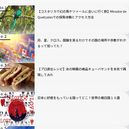
【コスタリカで幻の鳥ケツァールに会いに行く旅】Mirador de
Quetzalesでの探鳥体験とアクセス方法
月、星、クロス。国旗を見るだけでその国の場所や宗教がわか
るって知ってた？
【プロ直伝レシピ】あの映画の絶品キューバサンドを本気で再
現してみた
日本に好感をもっている国ってどこ？世界の親日国１０選