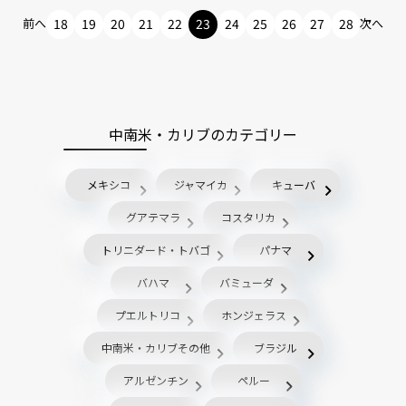
前へ
18
19
20
21
22
23
24
25
26
27
28
次へ
中南米・カリブのカテゴリー
メキシコ
ジャマイカ
キューバ
グアテマラ
コスタリカ
トリニダード・トバゴ
パナマ
バハマ
バミューダ
プエルトリコ
ホンジェラス
中南米・カリブその他
ブラジル
アルゼンチン
ペルー