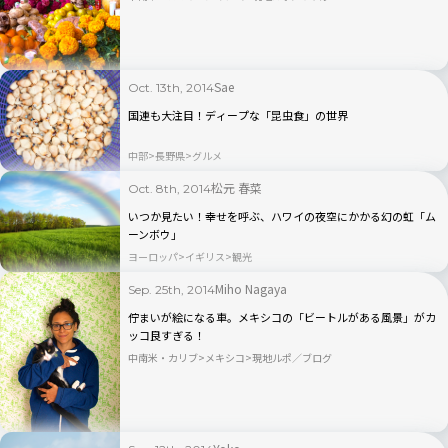
Sae
Oct. 13th, 2014
国連も大注目！ディープな「昆虫食」の世界
中部
長野県
グルメ
松元 春菜
Oct. 8th, 2014
いつか見たい！幸せを呼ぶ、ハワイの夜空にかかる幻の虹「ム
ーンボウ」
ヨーロッパ
イギリス
観光
Miho Nagaya
Sep. 25th, 2014
佇まいが絵になる車。メキシコの「ビートルがある風景」がカ
ッコ良すぎる！
中南米・カリブ
メキシコ
現地ルポ／ブログ