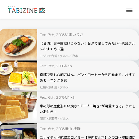
いまいりさ
Feb. 7th, 2018
【台湾】臭豆腐だけじゃない！台湾で試してみたい不思議グル
メおすすめ５選
アジア
台湾
グルメ／夜市
Nao
Feb. 7th, 2018
京都で楽しむ朝ごはん。パンとコーヒーから和食まで、おすす
めモーニング６選
近畿
京都府
グルメ
Chika
Feb. 6th, 2018
車の形の進化形たい焼き”ブーブー焼き”が可愛すぎる。うれし
い羽付き！
関東
埼玉県
グルメ
青山 沙羅
Feb. 6th, 2018
ユナイテッド航空エコノミー【機内食ルポ】シカゴ～成田間は