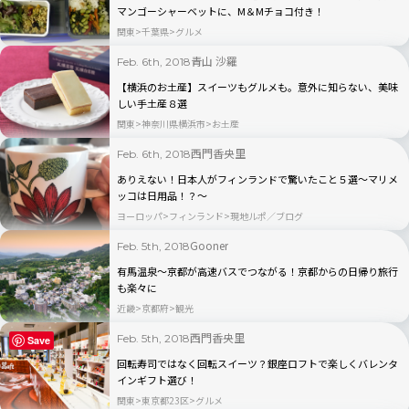
マンゴーシャーベットに、M＆Mチョコ付き！
関東
千葉県
グルメ
青山 沙羅
Feb. 6th, 2018
【横浜のお土産】スイーツもグルメも。意外に知らない、美味
しい手土産８選
関東
神奈川県横浜市
お土産
西門香央里
Feb. 6th, 2018
ありえない！日本人がフィンランドで驚いたこと５選〜マリメ
ッコは日用品！？〜
ヨーロッパ
フィンランド
現地ルポ／ブログ
Gooner
Feb. 5th, 2018
有馬温泉～京都が高速バスでつながる！京都からの日帰り旅行
も楽々に
近畿
京都府
観光
西門香央里
Feb. 5th, 2018
Save
回転寿司ではなく回転スイーツ？銀座ロフトで楽しくバレンタ
インギフト選び！
関東
東京都23区
グルメ