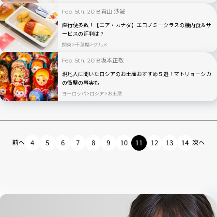
青山 沙羅
Feb. 5th, 2018
直行便多数！【エア・カナダ】エコノミークラスの機内食＆サ
ービスの評判は？
関東
千葉県
グルメ
坂本正敬
Feb. 5th, 2018
現地人に聞いたロシアのお土産おすすめ５選！マトリョーシカ
の衝撃の事実も
ヨーロッパ
ロシア
お土産
前へ
4
5
6
7
8
9
10
11
12
13
14
次へ