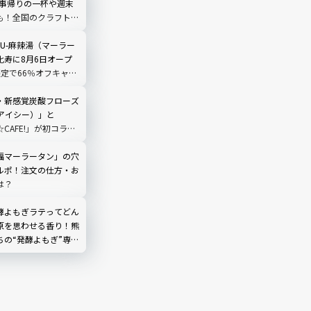
仕事帰りの一杯や週末
も！全国のクラフトビ
合｜品川
LIU-麻辣湯（マーラー
比寿に8月6日オープ
限定で66％オフキャン
・新感覚炭酸フローズ
（アイシー）」と
☆CAFE!」が初コラ
グミてんこもりのドリ
ック
福マーラータン」の穴
ルポ！注文の仕方・お
は？
酵よもぎラテってどん
原を思わせる香り！熊
ちの“発酵よもぎ”専門
N by THE YOMOGI
渋谷にオープン！人気