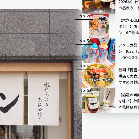
2026秋】
IYA TOKYO」
の昼飲みに
ールが大集
【六六-LIU
タン）】恵
」
ン！6日間
ペーンも
アメリカ発
ン「ICEE
「GO☆GO
ボ！原宿で
ンクをチェ
行列「楊國
場店で実食
すすめ具材
【話題の発
な味？】草
本県阿蘇育
店「BETWEE
STAND」
TOP3も