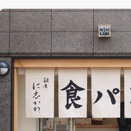
4-1
耳もやわらかい、ふっわふわもっちもち食パン「PANYA ASH
4-2
インパクトのある店名と看板が目印「偉大なる発明」
4-3
大阪を中心に人気の食パン店「高級パン専門店 嵜本」
4-4
いろねこ食パンがかわいい「パティスリー・アンフィニ