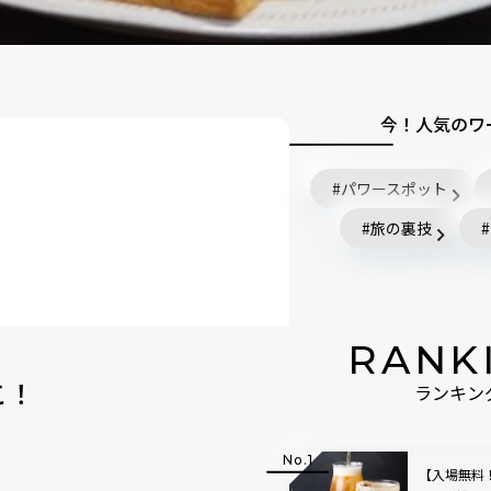
今！人気のワ
パワースポット
旅の裏技
RANK
REMIUM」
こ！
ランキン
食パン専門店
ングベーカリー エフ）」
レッソ）」
【入場無料
い食パン