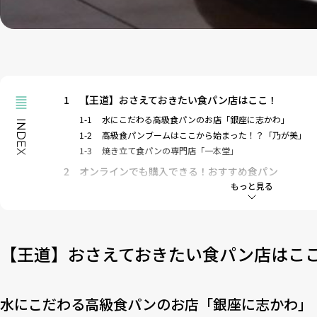
1
【王道】おさえておきたい食パン店はここ！
1-1
水にこだわる高級食パンのお店「銀座に志かわ」
INDEX
1-2
高級食パンブームはここから始まった！？「乃が美」
1-3
焼き立て食パンの専門店「一本堂」
2
オンラインでも購入できる！おすすめ食パン
もっと見る
2-1
銀座まで行かなくても買える「俺のBakery&Cafe」
2-2
あずき入りの食パン！「高級食パン専門店あずき」
2-3
ねこの形がキュート！「ねこねこ食パン」
2-4
8つのフレーバーにミニサイズ食パンも「EIGHT BREAD P
【王道】おさえておきたい食パン店はこ
3
お店に足を運ぶのも楽しくなる！わざわざ訪れたい
3-1
サンドイッチもおいしい「VIKING BAKERY F（バイキ
3-2
カフェも併設！ビジュアルも素敵な「LeBRESSO（レブ
水にこだわる高級食パンのお店「銀座に志かわ」
4
まだまだ他にもたくさんある！チェックしておきた