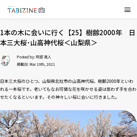
1本の木に会いに行く【25】樹齢2000年 日
本三大桜･山高神代桜＜山梨県＞
Posted by:
阿部 真人
掲載日: Mar 19th, 2021
日本三大桜のひとつ、山梨県北杜市の山高神代桜。樹齢2000年といわ
れる一本桜です。老いてもなお可憐な花を咲かせる姿は思わず手を合わ
せたくなるといいます。その神々しい桜に会いに行きました。