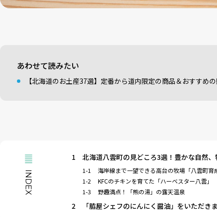
あわせて読みたい
【北海道のお土産37選】定番から道内限定の商品＆おすすめ
1
北海道八雲町の見どころ3選！豊かな自然、
1-1
海岸線まで一望できる高台の牧場「八雲町育
INDEX
1-2
KFCのチキンを育てた「ハーベスター八雲」
1-3
野趣満点！「熊の湯」の露天温泉
2
「脇屋シェフのにんにく醤油」をいただき