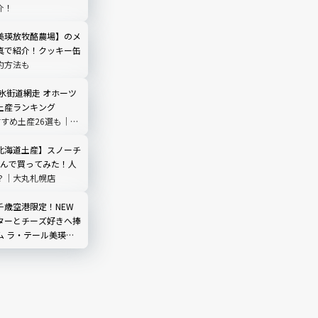
介！
R 美瑛放牧酪農場】のメ
真で紹介！クッキー缶
約方法も
氷街道網走 オホーツ
土産ランキング
すすめ土産26選も｜北
北海道土産】スノーチ
並んで買ってみた！人
？｜大丸札幌店
千歳空港限定！NEW
ターとチーズ好きへ捧
ム ラ・テール美瑛」
気TOP3は？