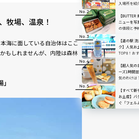
入場所を紹
【BUTTE
、牧場、温泉！
ニューを写
の値段と予
【道の駅 流
日本海に面している自治体はここ
ク】人気お
るかもしれませんが、内陸は森林
TOP8！お
海道
【超人気の
ーズ1時間
気のわけは
場」
【すべて新
お土産】バ
ぐ「フェル
オープン！人