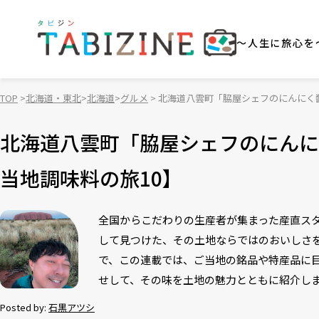
～人生に旅心を
TOP
北海道・東北
北海道
グルメ
北海道八雲町「脇屋シェフのにんにく
北海道八雲町「脇屋シェフのにんに
当地調味料の旅10】
全国からこだわりの生産者が集まった産直ス
して見つけた、その土地ならではのおいしさ
で、この連載では、ご当地の銘品や特産品に
せして、その味を土地の魅力とともに紹介しま
Posted by:
石黒アツシ