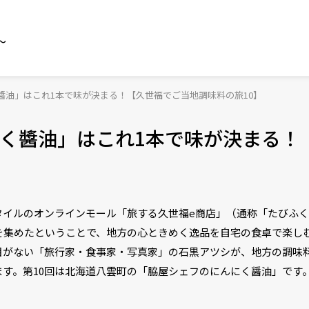
～
醬油」はこれ1本で味が決まる！【久世福でご当地調味料の旅10】
く醬油」はこれ1本で味が決まる！
タイルのオンラインモール「旅する久世福e商店」（通称「たびふ
を集めたということで、地方の心ときめく逸品を自宅の食卓で楽し
目がない「旅行家・食事家・写真家」の石黒アツシが、地方の調味
す。第10回は北海道八雲町の「脇屋シェフのにんにく醤油」です