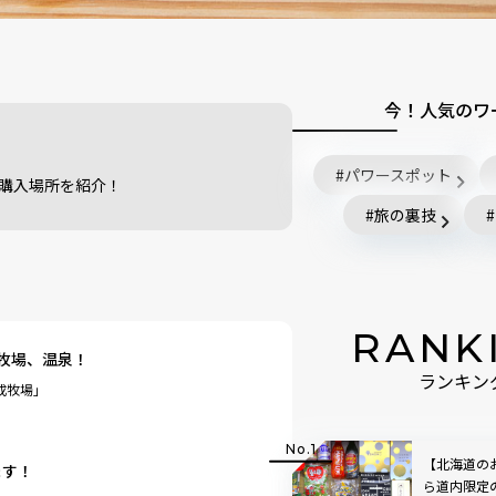
今！人気のワ
パワースポット
の購入場所を紹介！
旅の裏技
RANK
牧場、温泉！
ランキン
成牧場」
【北海道の
ます！
ら道内限定