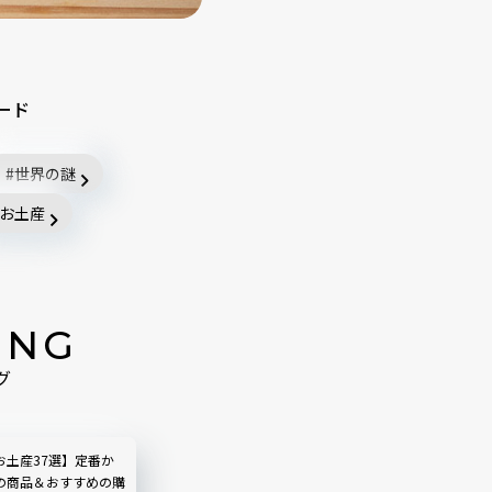
ード
世界の謎
お土産
ING
グ
お土産37選】定番か
の商品＆おすすめの購