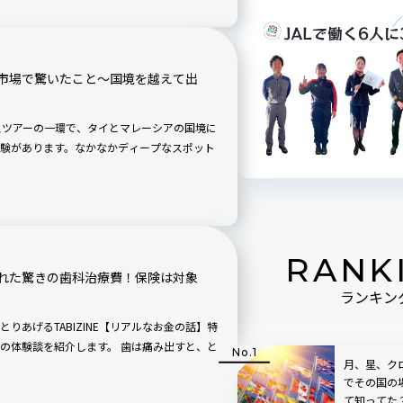
市場で驚いたこと〜国境を越えて出
プレスツアーの一環で、タイとマレーシアの国境に
験があります。なかなかディープなスポット
RANK
れた驚きの歯科治療費！保険は対象
ランキン
りあげるTABIZINE【リアルなお金の話】特
介します。 歯は痛み出すと、と
月、星、ク
でその国の
て知ってた