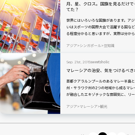
月、星、クロス。国旗を見るだけで
てた？
世界にはいろいろな国旗があります。アジ
いはスポーツの国際大会で活躍する国など
る程度分かると思いますが、実際は分から
アジア
シンガポール
豆知識
sweetsholic
Sep. 21st, 2015
マレーシアの治安、気をつけるべき
首都クアラルンプールのあるマレー半島と
州・サラワク州の2つの地域から成るマレ
が融合したエキゾチックな雰囲気に、リー
アジア
マレーシア
観光