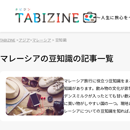
～人生に旅心を
TABIZINE
アジア
マレーシア
豆知識
マレーシアの豆知識の記事一覧
マレーシア旅行に役立つ豆知識をま
知識があります。飲み物の文化が非
デンスミルクが入ったとても甘い飲
に買い物がしやすい国の一つ。現地
レーシアについての豆知識を知れば