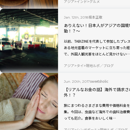
アジア
インド
グルメ
坂本正敬
Jan. 12th, 2018
ありえない！日本人がアジアの国境
勤！？〜
以前、TABIZINEを代表して参加した
ある地元密着のマーケットに立ち寄った経
で、外国人観光客をほとんど見かけない…
アジア
タイ
現地ルポ／ブログ
sweetsholic
Jun. 20th, 2017
【リアルなお金の話】海外で請求さ
外！？
旅にまつわるさまざまな費用や価格料金をと
集。今回は、虫歯など海外での歯科治療費の体験談を紹
っても厄介。食事をおいしく味…
アジア
シンガポール
現地ルポ／ブログ