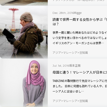
Migge
Dec. 28th, 2016
読書で世界一周する女性から学ぶ「
は？
世界一周と聞いた時あなたはどのようなイ
いう文字を思い浮かべるのではないでしょうか。 世界一周の旅に出る人が
イギリスのアン・モーガンさんは世界…
アジア
マレーシア
豆知識
坂本正敬
Jul. 1st, 2016
母国と違う！マレーシア人が日本に
TABIZINEの取材旅行で先日マレーシ
ました。 日本に何度も訪れている人や、日本に留学経験のある人など、さまざまなマレ
ーシア人に出会いまし…
アジア
マレーシア
豆知識