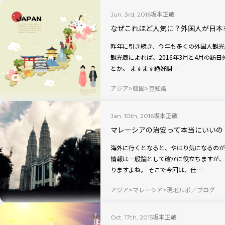
坂本正敬
Jun. 3rd, 2016
なぜこれほど人気に？外国人が日本
昨年に引き続き、今年も多くの外国人観光
観光局によれば、2016年3月と4月の訪
とか。 ますます絶好調…
アジア
韓国
豆知識
坂本正敬
Jan. 10th, 2016
マレーシアの治安って本当にいいの
海外に行くとなると、やはり気になるのが
情報は一般論として確かに役立ちますが、
りますよね。 そこで今回は、仕…
アジア
マレーシア
現地ルポ／ブログ
坂本正敬
Oct. 17th, 2015