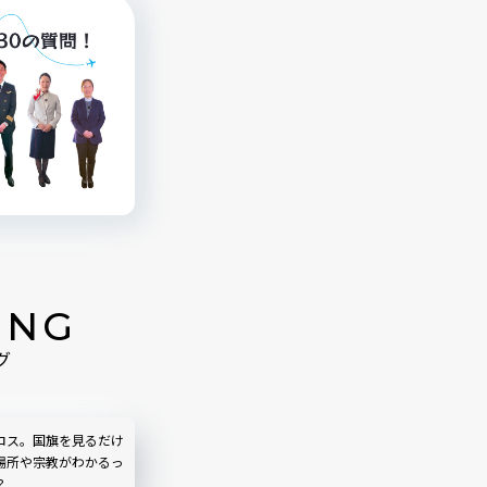
ING
グ
ロス。国旗を見るだけ
場所や宗教がわかるっ
？