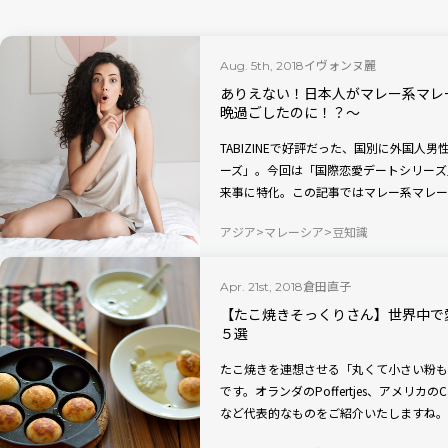
イヴォンヌ麗
Aug. 5th, 2018
ありえない！日本人がマレー系マレ
晩過ごしたのに！？〜
TABIZINEで好評だった、国別に外国
ーズ」。今回は「国際恋愛デートシリーズ
来事に特化。この記事ではマレー系マレー
お伝えします。
アジア
マレーシア
豆知識
倉田直子
Apr. 21st, 2018
【たこ焼きそっくりさん】世界中で
５選
たこ焼きを連想させる「丸くて小さい粉も
です。オランダのPoffertjes、アメリカ
など代表的なものをご紹介いたしますね。