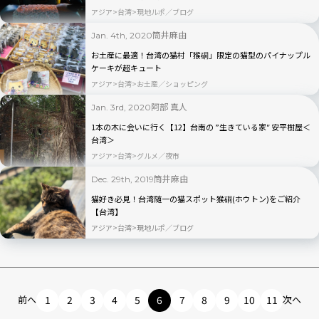
アジア
台湾
現地ルポ／ブログ
筒井麻由
Jan. 4th, 2020
お土産に最適！台湾の猫村「猴硐」限定の猫型のパイナップル
ケーキが超キュート
アジア
台湾
お土産／ショッピング
阿部 真人
Jan. 3rd, 2020
1本の木に会いに行く【12】台南の ”生きている家″ 安平樹屋＜
台湾＞
アジア
台湾
グルメ／夜市
筒井麻由
Dec. 29th, 2019
猫好き必見！台湾随一の猫スポット猴硐(ホウトン)をご紹介
【台湾】
アジア
台湾
現地ルポ／ブログ
前へ
1
2
3
4
5
6
7
8
9
10
11
次へ