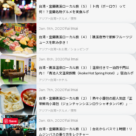
台湾・宜蘭礁溪ローカル旅（５）｜ト肉（ボーロウ）って
何！？宜蘭名物グルメを実食ルポ
アジア
台湾
グルメ／夜市
Yui Imai
Jan. 9th, 2020
台湾・宜蘭礁溪ローカル旅（４）｜礁溪夜市で新鮮フルーツジ
ュースを飲み歩き！
アジア
台湾
お土産／ショッピング
Yui Imai
Jan. 8th, 2020
台湾・礁溪温泉ローカル旅（３）｜温泉付きで一泊四千円以
内！「青池人文温泉旅館（Aoike Hot Spring Hotel）」宿泊ルポ
アジア
台湾
ホテル
Yui Imai
Jan. 7th, 2020
台湾・宜蘭礁溪ローカル旅（２）｜熱々小籠包の超人気店「正
常鮮肉小湯包（ジェンチャンシエンロウシャオタンバオ）」を
実食ルポ
アジア
台湾
グルメ／夜市
Yui Imai
Jan. 6th, 2020
Save
台湾・宜蘭礁溪ローカル旅（１）｜台北からバスで１時間！リ
ムジンバスの乗り方をレクチャー