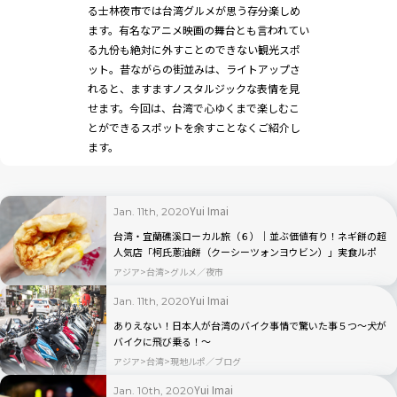
る士林夜市では台湾グルメが思う存分楽しめ
ます。有名なアニメ映画の舞台とも言われてい
る九份も絶対に外すことのできない観光スポ
ット。昔ながらの街並みは、ライトアップさ
れると、ますますノスタルジックな表情を見
せます。今回は、台湾で心ゆくまで楽しむこ
とができるスポットを余すことなくご紹介し
ます。
Yui Imai
Jan. 11th, 2020
台湾・宜蘭礁溪ローカル旅（６）｜並ぶ価値有り！ネギ餅の超
人気店「柯氏蔥油餅（クーシーツォンヨウビン）」実食ルポ
アジア
台湾
グルメ／夜市
Yui Imai
Jan. 11th, 2020
ありえない！日本人が台湾のバイク事情で驚いた事５つ〜犬が
バイクに飛び乗る！〜
アジア
台湾
現地ルポ／ブログ
Yui Imai
Jan. 10th, 2020