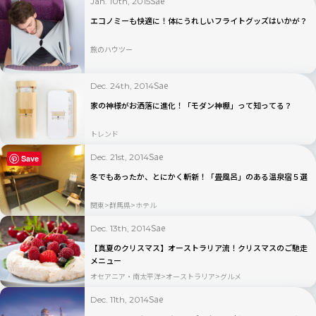
Sae
Jan. 10th, 2015
エコノミーも快適に！体にうれしいフライトグッズはいかが？
旅のハウツー
Sae
Dec. 24th, 2014
家の神様がお洒落に進化！「モダン神棚」って知ってる？
トレンド
Sae
Dec. 21st, 2014
Save
冬でもあったか、とにかく斬新！「畳風呂」のある温泉宿５選
関東
群馬県
ホテル
Sae
Dec. 13th, 2014
【真夏のクリスマス】オーストラリア流！クリスマスのご馳走
メニュー
オセアニア・南太平洋
オーストラリア
グルメ
Sae
Dec. 11th, 2014