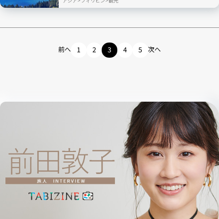
アジア
フィリピン
観光
前へ
1
2
3
4
5
次へ