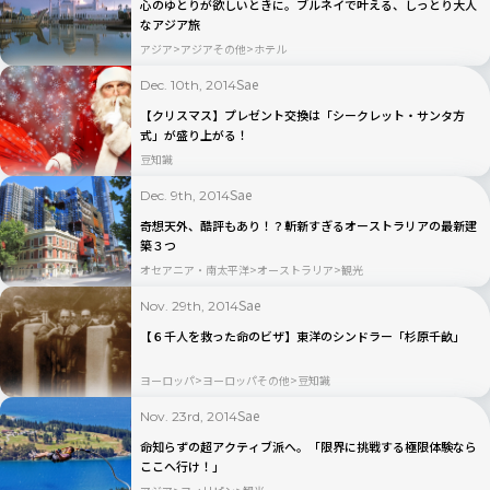
心のゆとりが欲しいときに。ブルネイで叶える、しっとり大人
なアジア旅
アジア
アジアその他
ホテル
Sae
Dec. 10th, 2014
【クリスマス】プレゼント交換は「シークレット・サンタ方
式」が盛り上がる！
豆知識
Sae
Dec. 9th, 2014
奇想天外、酷評もあり！？斬新すぎるオーストラリアの最新建
築３つ
オセアニア・南太平洋
オーストラリア
観光
Sae
Nov. 29th, 2014
【６千人を救った命のビザ】東洋のシンドラー「杉原千畝」
ヨーロッパ
ヨーロッパその他
豆知識
Sae
Nov. 23rd, 2014
命知らずの超アクティブ派へ。「限界に挑戦する極限体験なら
ここへ行け！」