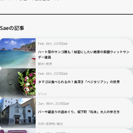
Saeの記事
Sae
Feb. 6th, 2015
ハート型のサンゴ礁も！秘密にしたい絶景の楽園ウィットサン
デー諸島
観光
絶景
Sae
Feb. 6th, 2015
タマゴは食べられるの？奥深き「ベジタリアン」の世界
グルメ
Sae
Jan. 18th, 2015
バーや蔵造りの店めぐり、城下町「松本」大人の歩き方
中部
長野県
観光