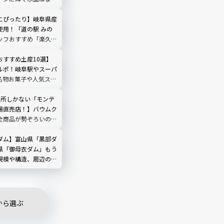
う｜岐阜県中津川市
にぴったり】岐阜県産
使用！「道の駅 みの
ッフおすすめ「楽久
んとんタルト
おすすめ土産10選】
ルポ！岐阜駅やスーパ
名物お菓子や人気スイ
カ所しかない「モンテ
場直売店！】バウムク
全商品が勢ぞろいの八
ルポ！
ダム】富山県「黒部ダ
県「御母衣ダム」もう
規模や構造、周辺の観
から選ぶ