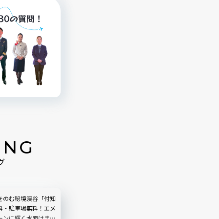
ING
グ
をのむ秘境渓谷「付知
料・駐車場無料！エメ
ーンに輝く水面はまる