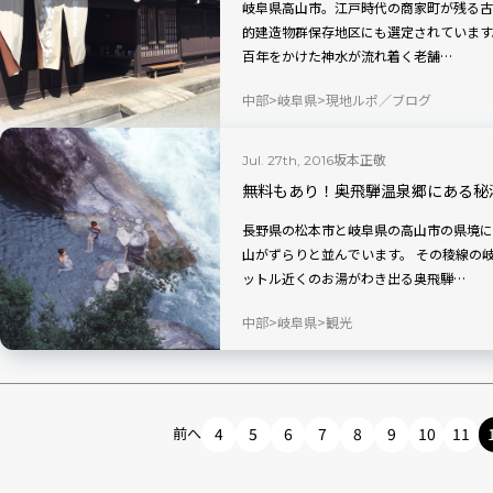
岐阜県高山市。江戸時代の商家町が残る古
的建造物群保存地区にも選定されています。 ■関連記事 【達人と行くディープ
百年をかけた神水が流れ着く老舗…
中部
岐阜県
現地ルポ／ブログ
坂本正敬
Jul. 27th, 2016
無料もあり！奥飛騨温泉郷にある秘
長野県の松本市と岐阜県の高山市の県境に
山がずらりと並んでいます。 その稜線の岐阜県側には、140近くの源泉から毎分3万リ
ットル近くのお湯がわき出る奥飛騨…
中部
岐阜県
観光
前へ
4
5
6
7
8
9
10
11