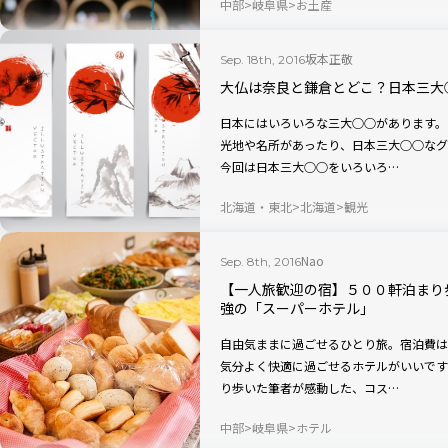
中部
岐阜県
お土産
坂本正敬
Sep. 18th, 2016
大仏は奈良と鎌倉とどこ？日本三大
日本にはいろいろな三大○○があります。
光地や名所があったり、日本三大○○なグル
今回は日本三大○○をいろいろ…
北海道・東北
北海道
観光
Nao
Sep. 8th, 2016
【一人旅歓迎の宿】５００軒泊まり
強の「スーパーホテル」
自由気ままに過ごせるひとり旅。宿泊費は
気分よく快適に過ごせるホテルがいいですよね。 今回は、国内外合わせて約
り歩いた筆者が感動した、コス…
中部
岐阜県
ホテル