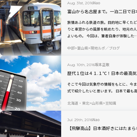
Nao
Aug. 31st, 2016
富山から名古屋まで。一泊二日で日
旅情あふれる鉄道の旅。目的地に早くたど
りと車窓からの風景を眺めたり、地元の人
よいもの。 今回は、筆者自身が体験した
中部
富山県
現地ルポ／ブログ
坂本正敬
Aug. 10th, 2016
歴代１位は４１.１℃！日本の最高
そこで今回は気象庁の情報をもとに、今ま
北海道・東北
山形県
豆知識
Nao
Jul. 29th, 2016
【飛騨高山】日本酒好きにはたまら