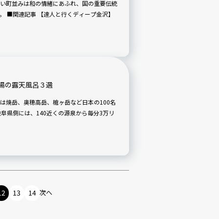
い町並みは和の情緒にあふれ、国の重要伝統
金沢】
湯の露天風呂３選
は焼岳、奥穂高岳、槍ヶ岳など日本の100名
12
13
14
次へ