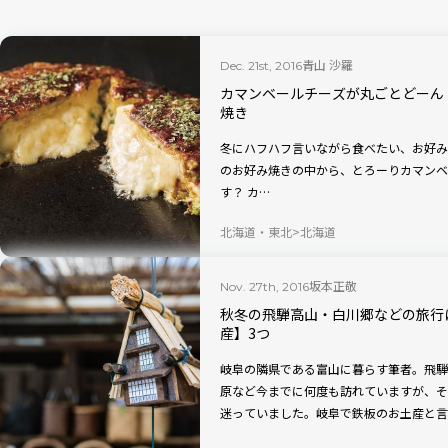
青山 沙羅
Dec. 21st, 2016
カマンベールチーズが丸ごとどーん
焼き
冬にハフハフ言いながら食べたい、お好み
のお好み焼きの中から、とろーりカマンベ
す？ カ…
北海道・東北
北海道
坂本正敬
Nov. 27th, 2016
秋冬の飛騨高山・白川郷などの旅行
産】3つ
岐阜の隣県である富山に暮らす筆者。飛騨
原など今までに何度も訪れていますが、そ
迷っていました。岐阜で鉄板のお土産と言