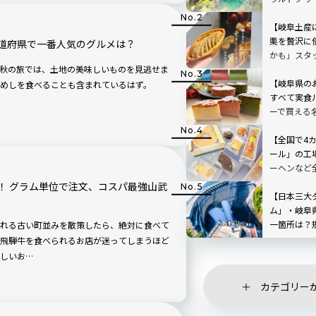
で絵画のよ
【岐阜土産
栗を贅沢に
道府県で一番人気のグルメは？
かも」スタ
里」の栗き
秋の旅では、土地の美味しいものを見逃せま
【岐阜県の
めしを食べることも含まれているはず。
すべて実食
ーで買える
ーツも
【全国で4
ール」の工
ーヘンなど
潮店を現地
！ グラム単位で注文、コスパ最強山武
【日本三大
ム」・岐阜
一箇所は？
れる古い町並みを散策したら、絶対に食べて
光スポット
飛騨牛を食べられるお店が迷ってしまうほど
しいお…
カテゴリー