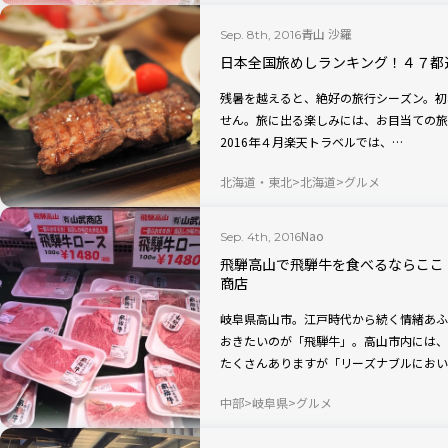
青山 沙羅
Sep. 8th, 2016
日本全国旅めしランキング！４７都
残暑を越えると、絶好の旅行シーズン。初
せん。旅に出る楽しみには、お目当ての旅
2016年４月楽天トラベルでは、…
北海道・東北
北海道
グルメ
Nao
Sep. 4th, 2016
飛騨高山で飛騨牛を食べるならここ
商店
岐阜県高山市。江戸時代から続く情緒あふ
おきたいのが「飛騨牛」。高山市内には、
たくさんありますが「リーズナブルにおい
中部
岐阜県
グルメ