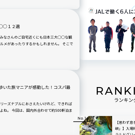
○○１２選
みなさんのご自宅近くにも日本三大○○な観
メがあったりするかもしれません。 そこで
RANK
歩いた旅マニアが感動した！コスパ最
ランキン
リーズナブルにおさえたいけれど、できれば
500軒泊ま
【思わず息
峡」】入場
ラルドグリ