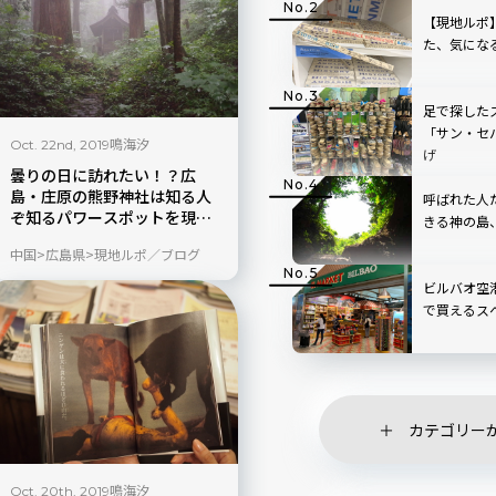
【現地ルポ
た、気にな
足で探した
「サン・セ
鳴海汐
Oct. 22nd, 2019
げ
曇りの日に訪れたい！？広
島・庄原の熊野神社は知る人
呼ばれた人
ぞ知るパワースポットを現地
きる神の島
ルポ【広島県】
中国
広島県
現地ルポ／ブログ
ビルバオ空
で買えるス
カテゴリー
鳴海汐
Oct. 20th, 2019