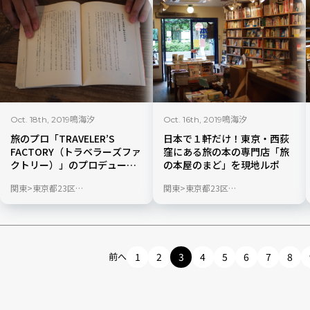
鳴海汐
鳴海汐
Oct. 18th, 2019
Oct. 16th, 2019
旅のプロ「TRAVELER’S
日本で１軒だけ！東京・西荻
FACTORY（トラベラーズファ
窪にある旅の本の専門店「旅
クトリー）」のプロデューサ
の本屋のまど」を現地ルポ
ーが厳選！秋の夜長に読みた
関東
東京都23区
関東
東京都23区
い旅ブック５選
現地ルポ／ブログ
現地ルポ／ブログ
前へ
1
2
3
4
5
6
7
8