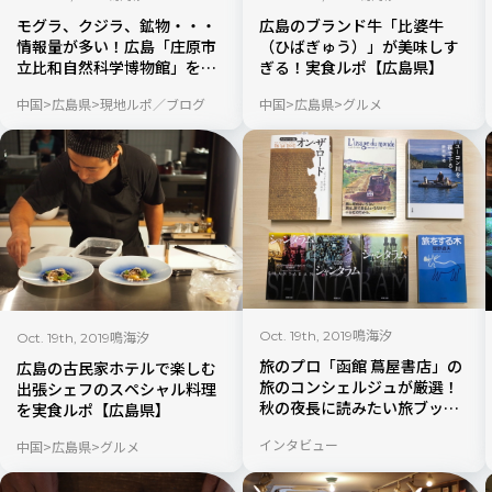
モグラ、クジラ、鉱物・・・
広島のブランド牛「比婆牛
情報量が多い！広島「庄原市
（ひばぎゅう）」が美味しす
立比和自然科学博物館」を現
ぎる！実食ルポ【広島県】
地ルポ【広島県】
中国
広島県
現地ルポ／ブログ
中国
広島県
グルメ
鳴海汐
Oct. 19th, 2019
鳴海汐
Oct. 19th, 2019
旅のプロ「函館 蔦屋書店」の
広島の古民家ホテルで楽しむ
旅のコンシェルジュが厳選！
出張シェフのスペシャル料理
秋の夜長に読みたい旅ブック
を実食ルポ【広島県】
５選
インタビュー
中国
広島県
グルメ