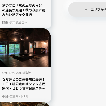
旅のプロ「旅の本屋のまど」
エリアか
の店長が厳選！秋の夜長に読
みたい旅ブック５選
関東
東京都23区
現地ルポ／ブログ
鳴海汐
Oct. 18th, 2019
女友達とのご褒美旅に最適！
１日１組限定のオシャレ古民
家宿・せとうち古民家ステイ
ズHiroshimaの「長者屋」
中国
広島県
ホテル
「不老仙」とは【広島県】