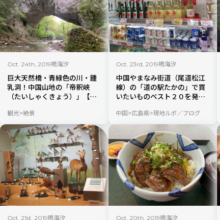
鳴海汐
鳴海汐
Oct. 24th, 2019
Oct. 23rd, 2019
巨大天然橋・青緑色の川・鍾
中国やまなみ街道（尾道松江
乳洞！中国山地の「帝釈峡
線）の「道の駅たかの」で買
（たいしゃくきょう）」【広
いたいものベスト２０を発表
島県】
【広島県】
観光
絶景
中国
広島県
現地ルポ／ブログ
鳴海汐
鳴海汐
Oct. 21st, 2019
Oct. 20th, 2019