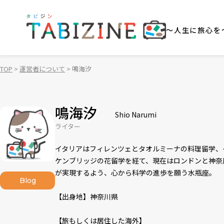
～人生に旅心を
TOP
運営者について
鳴海汐
鳴海汐
Shio Narumi
ライター
イタリアはフィレンツェとタオルミーナの料理留学、
ケンブリッジの花留学を経て、現在はロンドンと神奈
が実現するよう、心から科学の進歩を願う水瓶座。
Blog
【出身地】神奈川県
【旅もしくは居住した海外】