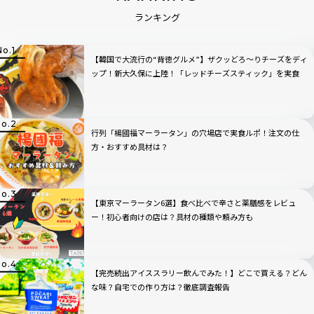
ランキング
【韓国で大流行の“背徳グルメ”】ザクッどろ～りチーズをディ
ップ！新大久保に上陸！「レッドチーズスティック」を実食
行列「楊國福マーラータン」の穴場店で実食ルポ！注文の仕
方・おすすめ具材は？
【東京マーラータン6選】食べ比べで辛さと薬膳感をレビュ
ー！初心者向けの店は？具材の種類や頼み方も
【完売続出アイススラリー飲んでみた！】どこで買える？どん
な味？自宅での作り方は？徹底調査報告