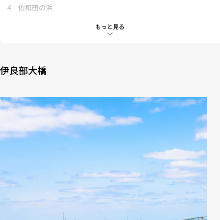
4
佐和田の浜
5
ホタル
もっと見る
6
フナウサギバナタ
7
シンビジ
伊良部大橋