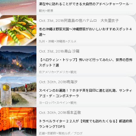
滞在中に訪れることができる大自然のアドベンチャーワール
ド。
観光
絶景
阿嘉島の宿ハナムロ 大矢里衣子
Oct. 31st, 2018
冬の沖縄は野菜天国〜沖縄野菜がおいしいおすすめスポット４
選〜
九州・沖縄
沖縄県
グルメ
青山 沙羅
Oct. 31st, 2018
【ハロウィン・トリップ】怖いけど行ってみたい、世界の恐怖
スポット７選
北アメリカ
アメリカ
観光
鳴海汐
Oct. 30th, 2018
スペインのお遍路！？ホタテ貝を目印に進む巡礼路、サンティ
アゴ・デ・コンポステーラ
ヨーロッパ
スペイン
観光
坂本正敬
Oct. 30th, 2018
トラベルライター２２人が【何度でも訪れたくなる】都道府県
ランキングTOP５
近畿
京都府
現地ルポ／ブログ