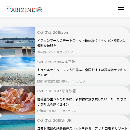
Zon
Oct. 31st, 2018
イスタンブールのデートスポットBebek＜ベベッキ＞で恋人と
優雅な時間を
ヨーロッパ
トルコ
グルメ
坂本正敬
Oct. 31st, 2018
トラベルライター２２人が選ぶ、全国おすすめ観光地ランキン
グTOP５
関東
東京都23区
現地ルポ／ブログ
青山 沙羅
Oct. 31st, 2018
薔薇色の生ハムのために、新幹線に飛び乗りたい｜たったひと
つを叶える旅＜２４＞
北海道・東北
山形県
グルメ
SHIORI
Oct. 31st, 2018
コモド諸島の絶景観光スポットを巡る！アヤナ コモド リゾート