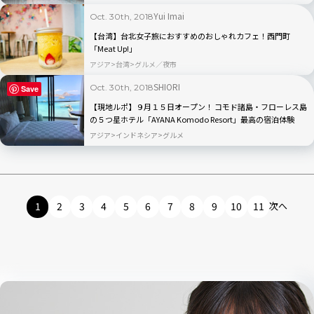
Yui Imai
Oct. 30th, 2018
【台湾】台北女子旅におすすめのおしゃれカフェ！西門町
「Meat Up!」
アジア
台湾
グルメ／夜市
SHIORI
Oct. 30th, 2018
Save
【現地ルポ】９月１５日オープン！ コモド諸島・フローレス島
の５つ星ホテル「AYANA Komodo Resort」最高の宿泊体験
アジア
インドネシア
グルメ
1
2
3
4
5
6
7
8
9
10
11
次へ