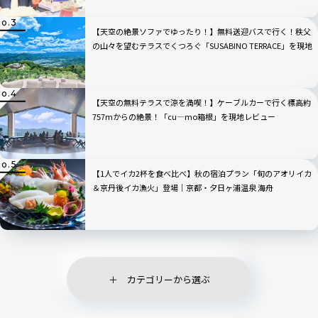
【天空の絶景ソファでゆったり！】無料送迎バスで行く！秩父
の山々を望むテラスでくつろぐ「SUSABINO TERRACE」を現地
レビュー｜埼玉県
【天空の無料テラスで涼を満喫！】ケーブルカーで行く標高約
757mからの絶景！「cu―mo箱根」を現地レビュー
【1人でイカ2杯を食べ比べ】秋の宿泊プラン「旬のアオリイカ
＆京丹後イカ漁火」登場｜京都・夕日ヶ浦温泉 海舟
カテゴリーから選ぶ