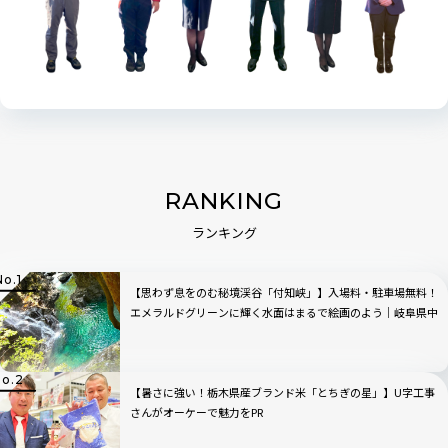
RANKING
ランキング
【思わず息をのむ秘境渓谷「付知峡」】入場料・駐車場無料！
エメラルドグリーンに輝く水面はまるで絵画のよう｜岐阜県中
津川市
【暑さに強い！栃木県産ブランド米「とちぎの星」】U字工事
さんがオーケーで魅力をPR