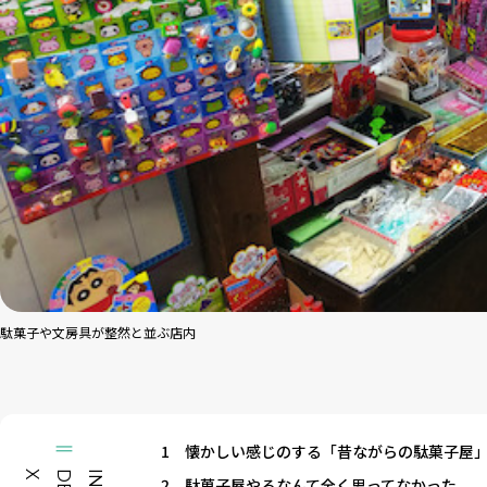
駄菓子や文房具が整然と並ぶ店内
1
懐かしい感じのする「昔ながらの駄菓子屋
X
I
N
D
E
2
駄菓子屋やるなんて全く思ってなかった