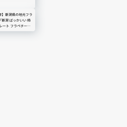
】
作】新潟県の地元フラ
新潟 ばっかいい 柿
レート フラペチーノ
んな味？