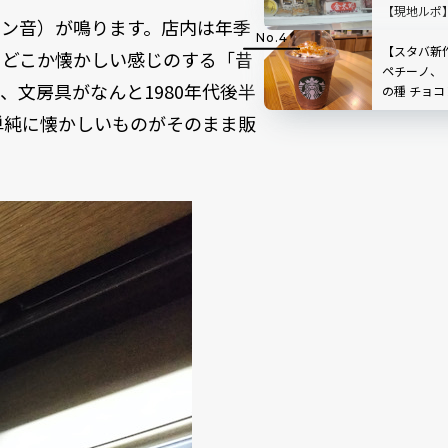
【現地ルポ
ポン音）が鳴ります。店内は年季
【スタバ新
にどこか懐かしい感じのする「昔
ペチーノ、「
文房具がなんと1980年代後半
の種 チョコ
®」ってど
単純に懐かしいものがそのまま販