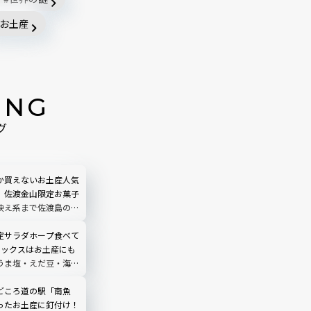
お土産
ING
グ
か買えないお土産人気
】佐渡金山限定お菓子
映え系まで佐渡島のお
定サラダホープ食べて
ミックスはお土産にも
うま塩・えだ豆・海老
ーを食べ比べ
どころ道の駅「南魚
ったお土産に釘付け！