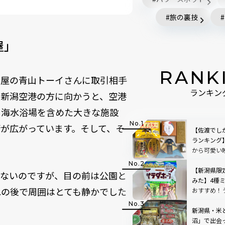
旅の裏技
屋」
RANK
問屋の青山トーイさんに取引相手
ランキン
ら新潟空港の方に向かうと、空港
、海水浴場を含めた大きな施設
が広がっています。そして、そ
【佐渡でし
ランキング
から可愛い
すすめ17選
【新潟県限
しないのですが、目の前は公園と
みた】4種
れの後で周囲はとても静かでした
おすすめ！
しお・カレ
新潟県・米
沼」で出会