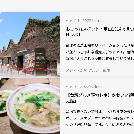
Yui Imai
Apr. 4th, 2022
おしゃれスポット・華山1914で見
地レポ】
台北の酒造工場をリノベーションした「華
が並ぶおしゃれな観光スポットです。建物
新旧が入り混じる空間は散策していて楽し
時光」で、コーヒーとチーズケーキをいただ
アジア
台湾
グルメ／夜市
にもぴったりです。
Yui Imai
Apr. 1st, 2022
【台湾グルメ現地レポ】かわいい麺
見麵」
台湾で食べたい麺料理。小さな食堂からレ
が、リーズナブルかつかわいい内装でおす
くの「好想見麵」です。今回はぷりぷりの
茹で野菜と一緒にいただいてきました！