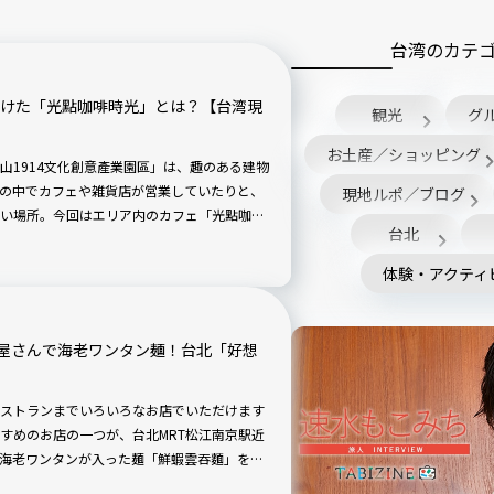
台湾のカテ
つけた「光點咖啡時光」とは？【台湾現
観光
グ
お土産／ショッピング
山1914文化創意產業園區」は、趣のある建物
の中でカフェや雑貨店が営業していたりと、
現地ルポ／ブログ
い場所。今回はエリア内のカフェ「光點咖啡
台北
いてきました。無料Wi-Fiもあるので、休憩
体験・アクティ
屋さんで海老ワンタン麺！台北「好想
ストランまでいろいろなお店でいただけます
すめのお店の一つが、台北MRT松江南京駅近
海老ワンタンが入った麺「鮮蝦雲吞麵」を、