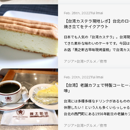
Yui Imai
Feb. 28th, 2022
【台湾カステラ現地レポ】台北のロ
焼き立てをテイクアウト
日本でも人気の「台湾カステラ」。台湾現
てきた素朴な味わいのケーキです。今回は
お店「熹之軒古早味現烤蛋糕」で台湾カス
アウトしてみました。ふわしゅわな食感と
アジア
台湾
グルメ／夜市
す。
Yui Imai
Feb. 20th, 2022
【台湾】老舗カフェで特製コーヒー
啡」
台湾には多種多様なドリンクがあるものの
休憩したい！という人も多くいらっしゃる
台北の西門町にある1956年創立の老舗
ヒーと程よい甘さのケーキに、歩き疲れた
アジア
台湾
グルメ／夜市