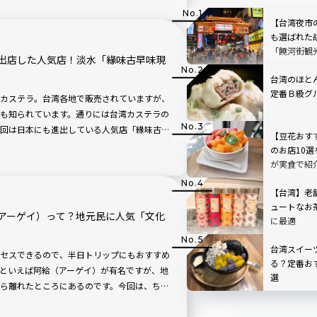
【台湾夜市
も選ばれた
「饒河街観
出店した人気店！淡水「緣味古早味現
台湾のほと
定番Ｂ級グ
カステラ。台湾各地で販売されていますが、
も知られています。通りには台湾カステラの
回は日本にも進出している人気店「緣味古早
【豆花おす
カステラを購入してみました。
のお店10
が実食で紹
【台湾】老
ュートなお
アーゲイ）って？地元民に人気「文化
に最適
台湾スイー
クセスできるので、半日トリップにもおすすめ
る？定番お
といえば阿給（アーゲイ）が有名ですが、地
選
ら離れたところにあるのです。今回は、ちょ
「文化阿給」で、名物グルメを味わってきま