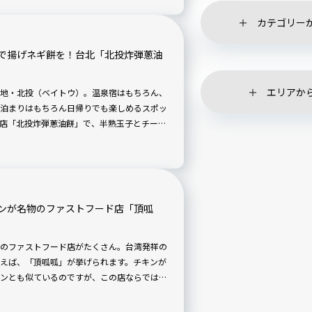
カテゴリー
で揚げネギ餅を！台北「北投炸弾蔥油
エリアか
光地・北投（ベイトウ）。温泉宿はもちろん、
泊まりはもちろん日帰りでも楽しめるスポッ
気店「北投炸弾蔥油餅」で、半熟玉子とチーズ
ただいてきました！
ンが名物のファストフード店「頂呱
のファストフード店がたくさん。台湾発祥の
えば、「頂呱呱」が挙げられます。チキンが
ンとも似ているのですが、この店ならでは
。そこで今回は、「頂呱呱」でのランチの様
します。