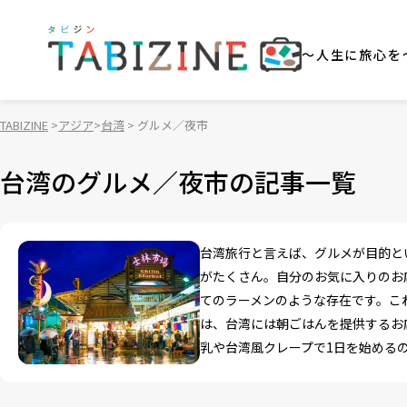
～人生に旅心を
TABIZINE
アジア
台湾
グルメ／夜市
台湾のグルメ／夜市の記事一覧
台湾旅行と言えば、グルメが目的と
がたくさん。自分のお気に入りのお
てのラーメンのような存在です。こ
は、台湾には朝ごはんを提供するお
乳や台湾風クレープで1日を始める