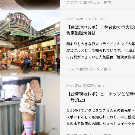
アジア
台湾
グルメ／夜市
Yui Imai
Mar. 24th, 2022
【台湾現地ルポ】士林夜市で巨大炭
縈家鄉碳烤雞排」
顔よりも大きな巨大フライドチキン「大雞
屋台グルメとして知られています。今回は
に行列ができている人気屋台「維縈家鄉碳
食！ 秘伝のタレに漬け込まれたチキンは
アジア
台湾
グルメ／夜市
なくなるのです。
Yui Imai
Mar. 21st, 2022
【台湾現地レポ】ピーナッツと胡麻
「丹頂豆」
台北MRTでアクセスできる人気の観光地
スポットとしても知られており、半日観光
な淡水で散策の合間にちょっとスイーツを
トクリームを味わえるお店「丹頂豆」がお