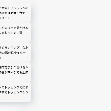
の世界】ミシュランに
胡椒餅は必食！台北
光夜市」
んどの夜市で見かける
ルメおすすめ７選
すめランキング】台北
選を台湾在住ライター
介
舗茶葉店が手掛けるキ
茶缶が華やかでお土産
ツのトッピング何にす
すすめトッピング１０