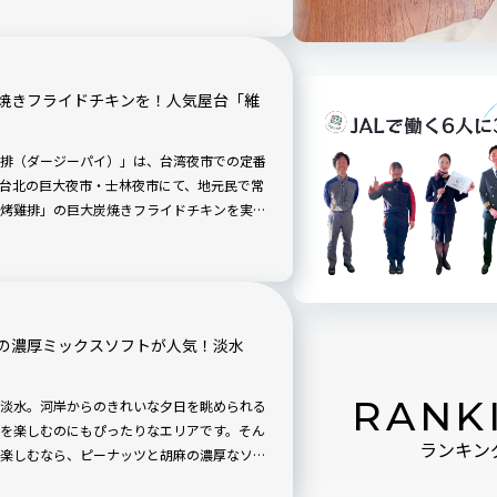
焼きフライドチキンを！人気屋台「維
排（ダージーパイ）」は、台湾夜市での定番
台北の巨大夜市・士林夜市にて、地元民で常
烤雞排」の巨大炭焼きフライドチキンを実
味がしっかりついていて、食べる手が止まら
の濃厚ミックスソフトが人気！淡水
RANK
・淡水。河岸からのきれいな夕日を眺められる
を楽しむのにもぴったりなエリアです。そん
ランキン
楽しむなら、ピーナッツと胡麻の濃厚なソフ
すすめ。店内で焼いている煎餅もお土産に人