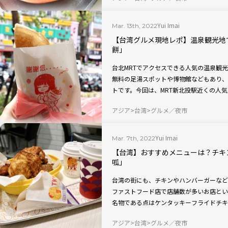
Yui Imai
Mar. 13th, 2022
【台湾グルメ現地レポ】温泉観光地
餅」
台北MRTでアクセスできる人気の温泉観
無料の足湯スポットや博物館などもあり、
トです。今回は、MRT新北投駅近くの人
が入った揚げたてネギ餅・炸弾蔥油餅をい
アジア
台湾
グルメ／夜市
Yui Imai
Mar. 7th, 2022
【台湾】おすすめメニューは？チキ
呱」
台湾の街にも、チキンやハンバーガーなど
ファストフード店で店舗数が多いお店とい
名物である点はケンタッキーフライドチキ
の、台湾らしいオリジナルメニューも人気
アジア
台湾
グルメ／夜市
子やおすすめメニューを現地からレポート