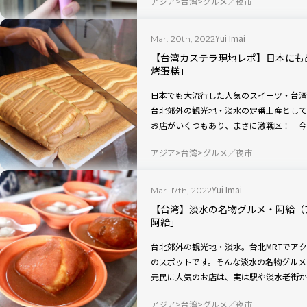
アジア
台湾
グルメ／夜市
気です。
Yui Imai
Mar. 20th, 2022
【台湾カステラ現地レポ】日本にも
烤蛋糕」
日本でも大流行した人気のスイーツ・台湾
台北郊外の観光地・淡水の定番土産として
お店がいくつもあり、まさに激戦区！ 今
味現烤蛋糕」で、チーズフレーバーの台湾
アジア
台湾
グルメ／夜市
Yui Imai
Mar. 17th, 2022
【台湾】淡水の名物グルメ・阿給（
阿給」
台北郊外の観光地・淡水。台北MRTでア
のスポットです。そんな淡水の名物グルメ
元民に人気のお店は、実は駅や淡水老街か
っと濃いめの味付けが特徴の阿給の人気店
アジア
台湾
グルメ／夜市
した！