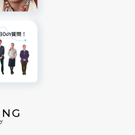
ING
グ