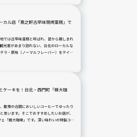
ーカル店「熹之軒古早味現烤蛋糕」で
地では古早味蛋糕と呼ばれ、昔から親しまれ
観光客があまり訪れない、台北のローカルな
テラ・原味（ノーマルフレーバー）をテイク
、素朴で飽きのこない味わいにほっとしま
とケーキを！台北・西門町「蜂大咖
、散策の合間においしいコーヒーでゆったり
と思います。そこでおすすめしたいお店が、
カフェ「蜂大咖啡」です。深い味わいの特製コー
身体が癒やされていくのを感じます。