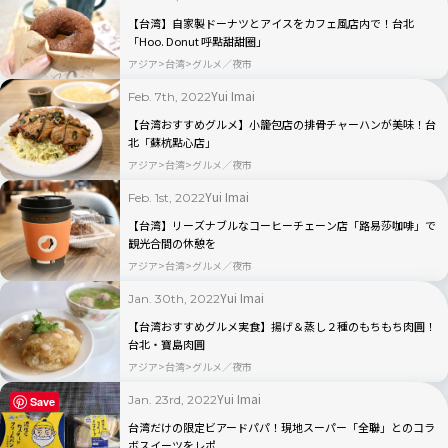
【台湾】自家製ドーナツとアイスをカフェ風店内で！台北
「Hoo. Donut 呼點甜甜圈」
アジア
台湾
グルメ／夜市
Yui Imai
Feb. 7th, 2022
【台湾おすすめグルメ】小籠包店の排骨チャーハンが美味！台
北「蘇杭點心店」
アジア
台湾
グルメ／夜市
Yui Imai
Feb. 1st, 2022
【台湾】リーズナブルなコーヒーチェーン店「路易莎咖啡」で
観光合間の休憩を
アジア
台湾
グルメ／夜市
Yui Imai
Jan. 30th, 2022
【台湾おすすめグルメ実食】揚げ＆蒸し２種のもちもち肉圓！
台北・寶島肉圓
アジア
台湾
グルメ／夜市
Yui Imai
Jan. 23rd, 2022
Save
台湾だけの限定ビアードパパ！現地スーパー「全聯」とのコラ
ボスイーツをレポ