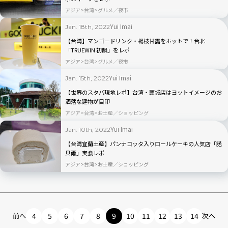
アジア
台湾
グルメ／夜市
Yui Imai
Jan. 18th, 2022
【台湾】マンゴードリンク・楊枝甘露をホットで！台北
「TRUEWIN 初韻」をレポ
アジア
台湾
グルメ／夜市
Yui Imai
Jan. 15th, 2022
【世界のスタバ現地レポ】台湾・頭城店はヨットイメージのお
洒落な建物が目印
アジア
台湾
お土産／ショッピング
Yui Imai
Jan. 10th, 2022
【台湾宜蘭土産】パンナコッタ入りロールケーキの人気店「諾
貝爾」実食レポ
アジア
台湾
お土産／ショッピング
前へ
4
5
6
7
8
9
10
11
12
13
14
次へ