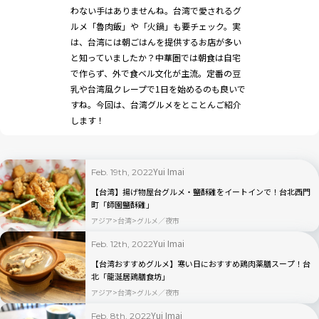
わない手はありませんね。台湾で愛されるグ
ルメ「魯肉飯」や「火鍋」も要チェック。実
は、台湾には朝ごはんを提供するお店が多い
と知っていましたか？中華圏では朝食は自宅
で作らず、外で食ベル文化が主流。定番の豆
乳や台湾風クレープで1日を始めるのも良いで
すね。今回は、台湾グルメをとことんご紹介
します！
Yui Imai
Feb. 19th, 2022
【台湾】揚げ物屋台グルメ・鹽酥雞をイートインで！台北西門
町「師園鹽酥雞」
アジア
台湾
グルメ／夜市
Yui Imai
Feb. 12th, 2022
【台湾おすすめグルメ】寒い日におすすめ鶏肉薬膳スープ！台
北「龍涎居鶏膳食坊」
アジア
台湾
グルメ／夜市
Yui Imai
Feb. 8th, 2022