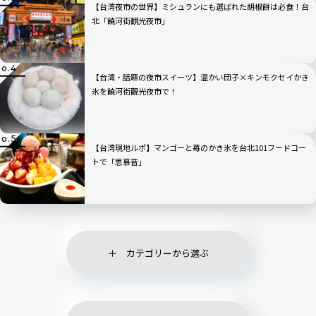
【台湾夜市の世界】ミシュランにも選ばれた胡椒餅は必食！台
北「饒河街観光夜市」
【台湾・話題の夜市スイーツ】温かい団子×キンモクセイかき
氷を饒河街觀光夜市で！
【台湾現地ルポ】マンゴーと苺のかき氷を台北101フードコー
トで「思慕昔」
カテゴリーから選ぶ