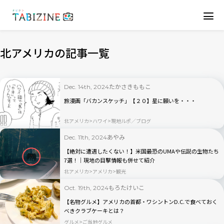
北アメリカの記事一覧
たかさきももこ
Dec. 14th, 2024
旅漫画「バカンスケッチ」【２０】星に願いを・・・
北アメリカ
ハワイ
現地ルポ／ブログ
あやみ
Dec. 11th, 2024
【絶対に遭遇したくない！】米国最恐のUMAや伝説の生物たち
7選！│現地の目撃情報も併せて紹介
北アメリカ
アメリカ
観光
もろたけいこ
Oct. 19th, 2024
【名物グルメ】アメリカの首都・ワシントンD.C.で食べておく
べきクラブケーキとは？
グルメ
ご当地グルメ