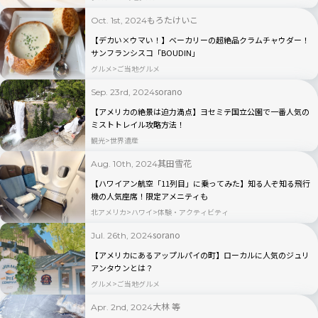
もろたけいこ
Oct. 1st, 2024
【デカい×ウマい！】ベーカリーの超絶品クラムチャウダー！
サンフランシスコ「BOUDIN」
グルメ
ご当地グルメ
sorano
Sep. 23rd, 2024
【アメリカの絶景は迫力満点】ヨセミテ国立公園で一番人気の
ミストトレイル攻略方法！
観光
世界遺産
其田雪花
Aug. 10th, 2024
【ハワイアン航空「11列目」に乗ってみた】知る人ぞ知る飛行
機の人気座席！限定アメニティも
北アメリカ
ハワイ
体験・アクティビティ
sorano
Jul. 26th, 2024
【アメリカにあるアップルパイの町】ローカルに人気のジュリ
アンタウンとは？
グルメ
ご当地グルメ
大林 等
Apr. 2nd, 2024