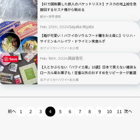
【67カ国制覇した旅人のバケットリスト】ナスカの地上絵を急
旋回するセスナ機から眺める
観光
世界遺産
Sayaka Miyata
Feb. 20th, 2024
【箱が可愛い！ハワイのソウルフード麺をお土産に】リリハ・
サイミン＆ハレイワ・ドライミン実食ルポ
北アメリカ
ハワイ
お土産
其田雪花
Feb. 18th, 2024
Save
【人とかぶらない「ハワイ土産」10選】日本で買えない雑貨＆
ローカル産お菓子も！定番以外のおすすめをリピーターが厳選
北アメリカ
ハワイ
お土産
前へ
1
2
3
4
5
6
7
8
9
10
11
次へ