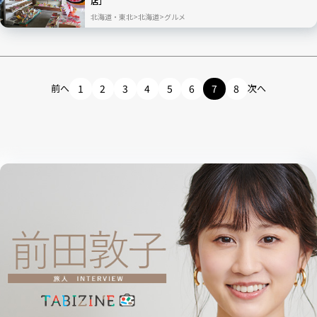
店」
北海道・東北
北海道
グルメ
前へ
1
2
3
4
5
6
7
8
次へ