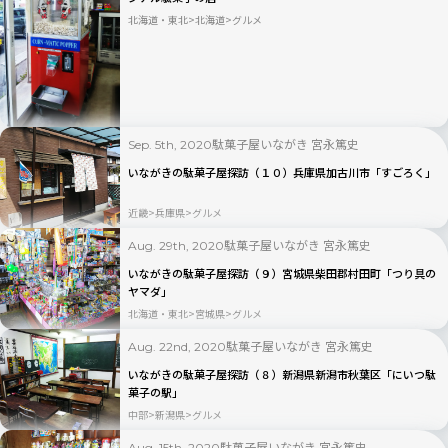
北海道・東北
北海道
グルメ
駄菓子屋いながき 宮永篤史
Sep. 5th, 2020
いながきの駄菓子屋探訪（１０）兵庫県加古川市「すごろく」
近畿
兵庫県
グルメ
駄菓子屋いながき 宮永篤史
Aug. 29th, 2020
いながきの駄菓子屋探訪（９）宮城県柴田郡村田町「つり具の
ヤマダ」
北海道・東北
宮城県
グルメ
駄菓子屋いながき 宮永篤史
Aug. 22nd, 2020
いながきの駄菓子屋探訪（８）新潟県新潟市秋葉区「にいつ駄
菓子の駅」
中部
新潟県
グルメ
駄菓子屋いながき 宮永篤史
Aug. 15th, 2020