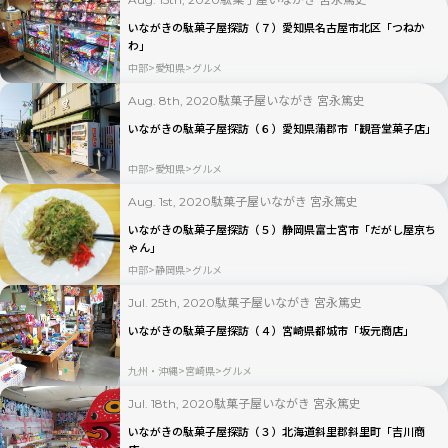
いながきの駄菓子屋探訪（７）愛知県名古屋市北区「つねか
わ」
中部
愛知県
グルメ
駄菓子屋いながき 宮永篤史
Aug. 8th, 2020
いながきの駄菓子屋探訪（６）愛知県蒲郡市「観音堂菓子店」
中部
愛知県
グルメ
駄菓子屋いながき 宮永篤史
Aug. 1st, 2020
いながきの駄菓子屋探訪（５）静岡県富士宮市「だがし屋京ち
ゃん」
中部
静岡県
グルメ
駄菓子屋いながき 宮永篤史
Jul. 25th, 2020
いながきの駄菓子屋探訪（４）宮崎県都城市「坂元商店」
九州・沖縄
宮崎県
グルメ
駄菓子屋いながき 宮永篤史
Jul. 18th, 2020
いながきの駄菓子屋探訪（３）北海道斜里郡斜里町「吉川商