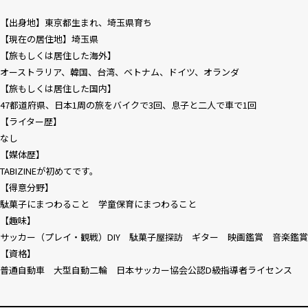
【出身地】東京都生まれ、埼玉県育ち
【現在の居住地】埼玉県
【旅もしくは居住した海外】
オーストラリア、韓国、台湾、ベトナム、ドイツ、オランダ
【旅もしくは居住した国内】
47都道府県、日本1周の旅をバイクで3回、息子と二人で車で1回
【ライター歴】
なし
【媒体歴】
TABIZINEが初めてです。
【得意分野】
駄菓子にまつわること 学童保育にまつわること
【趣味】
サッカー（プレイ・観戦）DIY 駄菓子屋探訪 ギター 映画鑑賞 音楽鑑賞
【資格】
普通自動車 大型自動二輪 日本サッカー協会公認D級指導者ライセンス