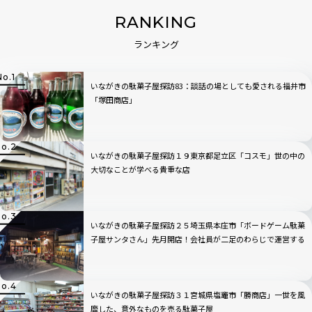
RANKING
ランキング
いながきの駄菓子屋探訪83：談話の場としても愛される福井市
「塚田商店」
いながきの駄菓子屋探訪１９東京都足立区「コスモ」世の中の
大切なことが学べる貴重な店
いながきの駄菓子屋探訪２５埼玉県本庄市「ボードゲーム駄菓
子屋サンタさん」先月開店！会社員が二足のわらじで運営する
店
いながきの駄菓子屋探訪３１宮城県塩竈市「勝商店」一世を風
靡した、意外なものを売る駄菓子屋