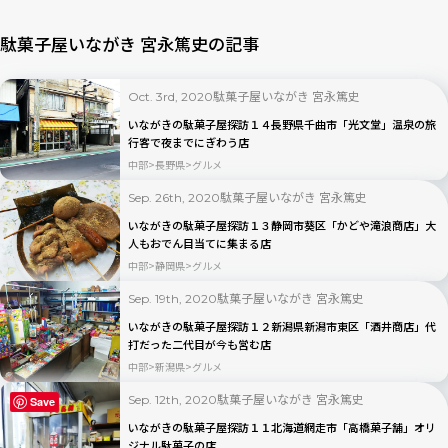
駄菓子屋いながき 宮永篤史の記事
駄菓子屋いながき 宮永篤史
Oct. 3rd, 2020
いながきの駄菓子屋探訪１４長野県千曲市「光文堂」温泉の旅
行客で夜までにぎわう店
中部
長野県
グルメ
駄菓子屋いながき 宮永篤史
Sep. 26th, 2020
いながきの駄菓子屋探訪１３静岡市葵区「かどや滝浪商店」大
人もおでん目当てに集まる店
中部
静岡県
グルメ
駄菓子屋いながき 宮永篤史
Sep. 19th, 2020
いながきの駄菓子屋探訪１２新潟県新潟市東区「酒井商店」代
打だった二代目が今も営む店
中部
新潟県
グルメ
駄菓子屋いながき 宮永篤史
Sep. 12th, 2020
Save
いながきの駄菓子屋探訪１１北海道網走市「高橋菓子舗」オリ
ジナル駄菓子の店