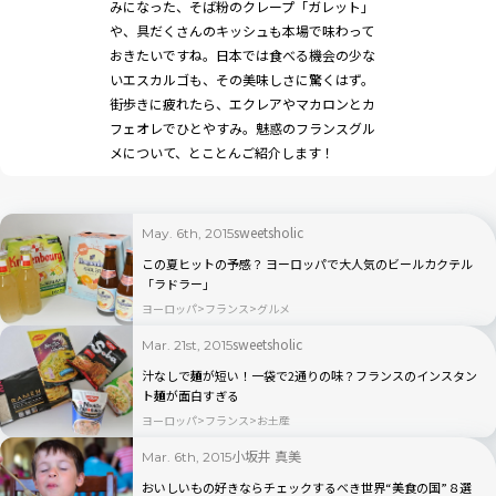
みになった、そば粉のクレープ「ガレット」
や、具だくさんのキッシュも本場で味わって
おきたいですね。日本では食べる機会の少な
いエスカルゴも、その美味しさに驚くはず。
街歩きに疲れたら、エクレアやマカロンとカ
フェオレでひとやすみ。魅惑のフランスグル
メについて、とことんご紹介します！
sweetsholic
May. 6th, 2015
この夏ヒットの予感？ ヨーロッパで大人気のビールカクテル
「ラドラー」
ヨーロッパ
フランス
グルメ
sweetsholic
Mar. 21st, 2015
汁なしで麺が短い！一袋で2通りの味？フランスのインスタン
ト麺が面白すぎる
ヨーロッパ
フランス
お土産
小坂井 真美
Mar. 6th, 2015
おいしいもの好きならチェックするべき世界“美食の国”８選