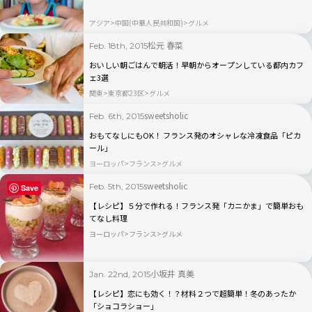
アジア
中国(中華人民共和国)
グルメ
松元 春菜
Feb. 18th, 2015
おいしい朝ごはんで朝活！早朝からオープンしている都内カフ
ェ3選
関東
東京都23区
グルメ
sweetsholic
Feb. 6th, 2015
おもてなしにもOK！ フランス発のオシャレな冷凍食品「ピカ
ール」
ヨーロッパ
フランス
グルメ
sweetsholic
Feb. 5th, 2015
Save
【レシピ】５分で作れる！フランス発「カニかま」で簡単おも
てなし料理
ヨーロッパ
フランス
グルメ
小坂井 真美
Jan. 22nd, 2015
【レシピ】恋にも効く！？材料２つで超簡単！冬のあったか
「ショコラショー」