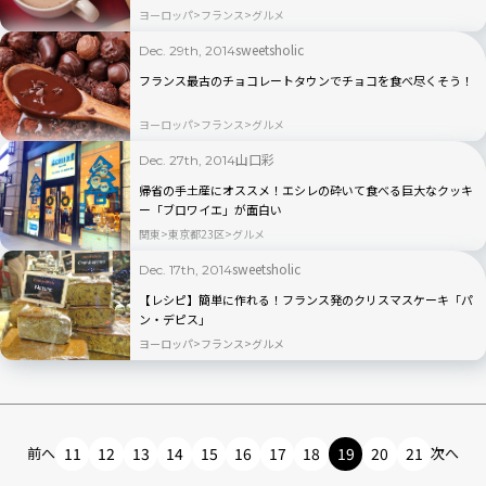
ヨーロッパ
フランス
グルメ
sweetsholic
Dec. 29th, 2014
フランス最古のチョコレートタウンでチョコを食べ尽くそう！
ヨーロッパ
フランス
グルメ
山口彩
Dec. 27th, 2014
帰省の手土産にオススメ！エシレの砕いて食べる巨大なクッキ
ー「ブロワイエ」が面白い
関東
東京都23区
グルメ
sweetsholic
Dec. 17th, 2014
【レシピ】簡単に作れる！フランス発のクリスマスケーキ「パ
ン・デピス」
ヨーロッパ
フランス
グルメ
前へ
11
12
13
14
15
16
17
18
19
20
21
次へ