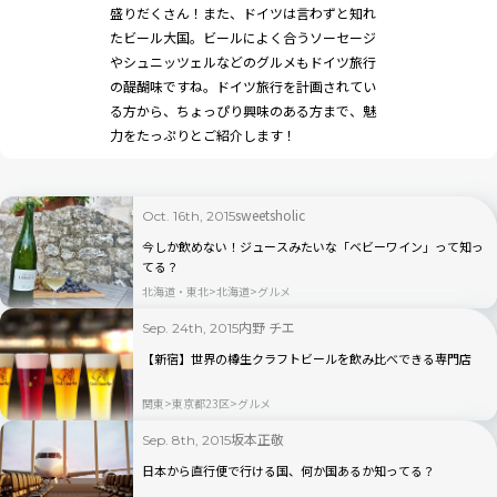
盛りだくさん！また、ドイツは言わずと知れ
たビール大国。ビールによく合うソーセージ
やシュニッツェルなどのグルメもドイツ旅行
の醍醐味ですね。ドイツ旅行を計画されてい
る方から、ちょっぴり興味のある方まで、魅
力をたっぷりとご紹介します！
sweetsholic
Oct. 16th, 2015
今しか飲めない！ジュースみたいな「ベビーワイン」って知っ
てる？
北海道・東北
北海道
グルメ
内野 チエ
Sep. 24th, 2015
【新宿】世界の樽生クラフトビールを飲み比べできる専門店
関東
東京都23区
グルメ
坂本正敬
Sep. 8th, 2015
日本から直行便で行ける国、何か国あるか知ってる？