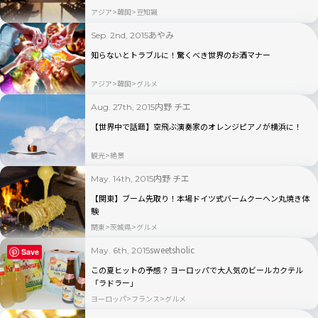
アジア
韓国
豆知識
あやみ
Sep. 2nd, 2015
知らないとトラブルに！驚くべき世界のお酒マナー
アジア
韓国
グルメ
内野 チエ
Aug. 27th, 2015
【世界中で話題】空飛ぶ演奏家のオレンジピアノが横浜に！
観光
絶景
内野 チエ
May. 14th, 2015
【関東】ブーム先取り！本場ドイツ式バームクーヘン丸焼き体
験
関東
茨城県
グルメ
sweetsholic
May. 6th, 2015
Save
この夏ヒットの予感？ ヨーロッパで大人気のビールカクテル
「ラドラー」
ヨーロッパ
フランス
グルメ