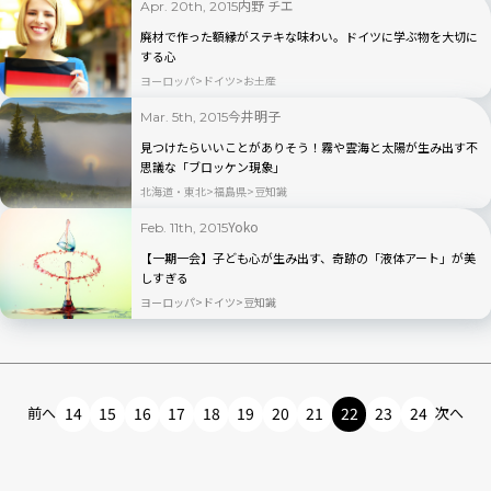
内野 チエ
Apr. 20th, 2015
廃材で作った額縁がステキな味わい。ドイツに学ぶ物を大切に
する心
ヨーロッパ
ドイツ
お土産
今井明子
Mar. 5th, 2015
見つけたらいいことがありそう！霧や雲海と太陽が生み出す不
思議な「ブロッケン現象」
北海道・東北
福島県
豆知識
Yoko
Feb. 11th, 2015
【一期一会】子ども心が生み出す、奇跡の「液体アート」が美
しすぎる
ヨーロッパ
ドイツ
豆知識
前へ
14
15
16
17
18
19
20
21
22
23
24
次へ